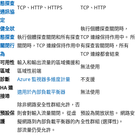
態探查
TCP、HTTP、HTTPS
TCP、HTTP
通訊協
定
健全狀
執行個體探查關閉時，
態探查
執行個體探查關閉和所有探查
TCP 連線保持作用中。 所
關閉行
關閉時，TCP 連線保持作用中
有探查皆關閉時，所有
為
TCP 連線都會結束
可用性
輸入和輸出流量的區域備援和
無法使用
區域
區域性前端
診斷
Azure 監視器多維度計量
不支援
HA 連
適用於內部負載平衡器
無法使用
接埠
除非網路安全性群組允許，否
預設保
則會對輸入流量關閉。 從虛
預設為開放狀態。 網路安
護
擬網路到內部負載平衡器的內
全性群組 (選擇性)。
部流量仍受允許。