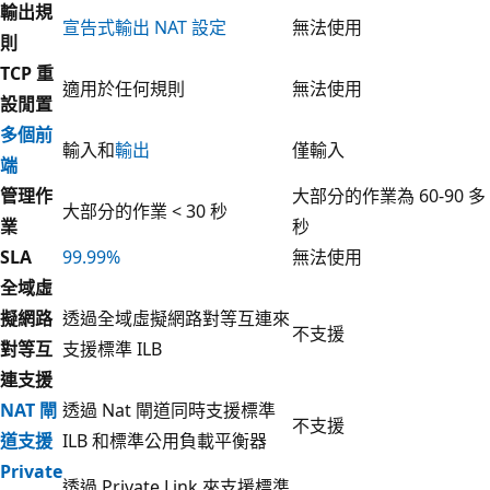
輸出規
宣告式輸出 NAT 設定
無法使用
則
TCP 重
適用於任何規則
無法使用
設閒置
多個前
輸入和
輸出
僅輸入
端
管理作
大部分的作業為 60-90 多
大部分的作業 < 30 秒
業
秒
SLA
99.99%
無法使用
全域虛
擬網路
透過全域虛擬網路對等互連來
不支援
對等互
支援標準 ILB
連支援
NAT 閘
透過 Nat 閘道同時支援標準
不支援
道支援
ILB 和標準公用負載平衡器
Private
透過 Private Link 來支援標準