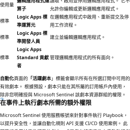
邏輯應用程式運
讀取、啟用並停用邏輯應用程式。 它不
使用量
算子
允許你編輯或更新邏輯應用程式。
Logic Apps 標
在邏輯應用程式中啟用、重新提交及停
標準
準運算元
用工作流程。
Logic Apps 標
標準
建立並編輯邏輯應用程式。
準開發人員
Logic Apps
標準
Standard 貢獻
管理邏輯應用程式的所有面向。
者
自動化
頁面的
「活躍劇本
」標籤會顯示所有在所選訂閱中可用的
有效劇本。 根據預設，劇本只能在其所屬的訂用帳戶內使用，
除非您明確授與 Microsoft Sentinel 該劇本資源群組的權限。
在事件上執行劇本所需的額外權限
Microsoft Sentinel 使用服務帳號來針對事件執行 Playbook，
以提升安全性，並讓自動化規則 API 支援 CI/CD 使用案例。 此