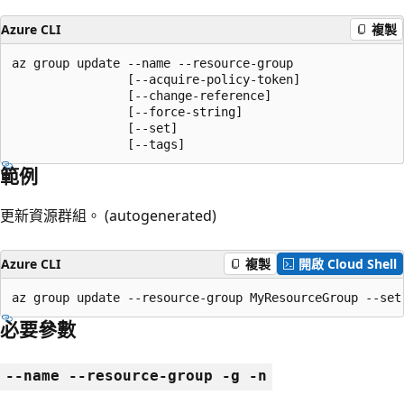
Azure CLI
複製
az group update --name --resource-group

                [--acquire-policy-token]

                [--change-reference]

                [--force-string]

                [--set]

                [--tags]
範例
更新資源群組。 (autogenerated)
Azure CLI
複製
開啟 Cloud Shell
az group update --resource-group MyResourceGroup --set
必要參數
--name --resource-group -g -n