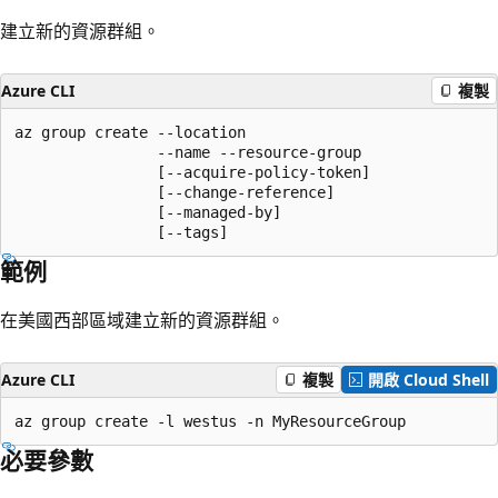
建立新的資源群組。
Azure CLI
複製
az group create --location

                --name --resource-group

                [--acquire-policy-token]

                [--change-reference]

                [--managed-by]

                [--tags]
範例
在美國西部區域建立新的資源群組。
Azure CLI
複製
開啟 Cloud Shell
az group create -l westus -n MyResourceGroup
必要參數