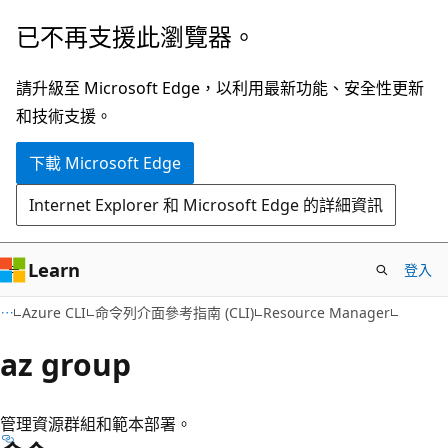
跳
跳
已不再支援此瀏覽器。
到
至
主
頁
請升級至 Microsoft Edge，以利用最新功能、安全性更新
要
面
和技術支援。
內
內
下載 Microsoft Edge
容
導
覽
Internet Explorer 和 Microsoft Edge 的詳細資訊
Learn
登入
Azure CLI
命令列介面參考指南 (CLI)
Resource Manager
az group
管理資源群組和範本部署。