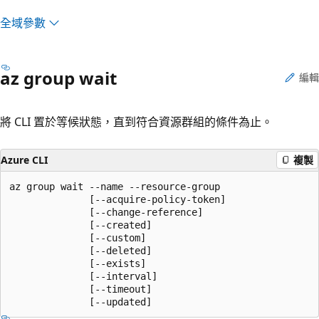
全域參數
az group wait
編輯
將 CLI 置於等候狀態，直到符合資源群組的條件為止。
Azure CLI
複製
az group wait --name --resource-group

              [--acquire-policy-token]

              [--change-reference]

              [--created]

              [--custom]

              [--deleted]

              [--exists]

              [--interval]

              [--timeout]

              [--updated]