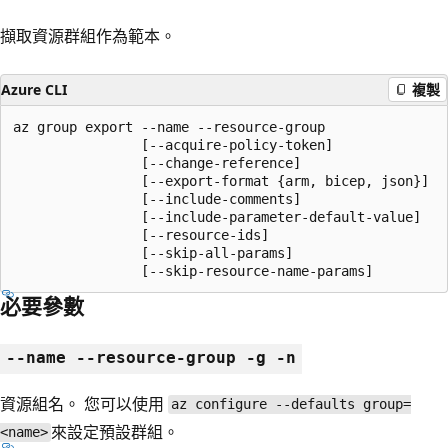
擷取資源群組作為範本。
Azure CLI
複製
az group export --name --resource-group

                [--acquire-policy-token]

                [--change-reference]

                [--export-format {arm, bicep, json}]

                [--include-comments]

                [--include-parameter-default-value]

                [--resource-ids]

                [--skip-all-params]

                [--skip-resource-name-params]
必要參數
--name --resource-group -g -n
資源組名。 您可以使用
az configure --defaults group=
來設定預設群組。
<name>