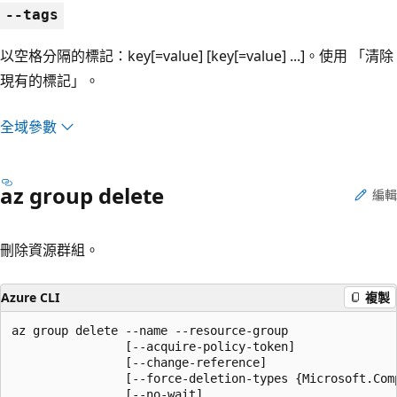
--tags
以空格分隔的標記：key[=value] [key[=value] ...]。使用 「清除
現有的標記」。
全域參數
az group delete
編輯
刪除資源群組。
Azure CLI
複製
az group delete --name --resource-group

                [--acquire-policy-token]

                [--change-reference]

                [--force-deletion-types {Microsoft.Com
                [--no-wait]
