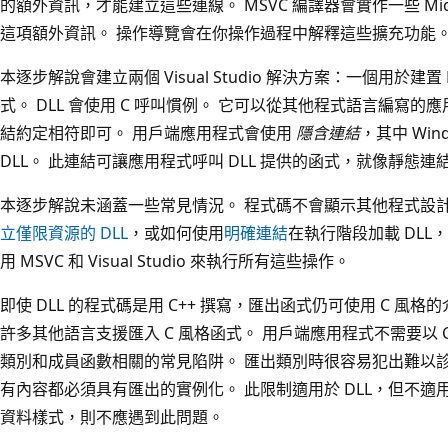
的額外資訊，才能建立這些連線。 MSVC 編譯器會實作一些 Micro
這項額外資訊。 操作導覽會在你操作過程中解釋這些擴充功能
本逐步解說會建立兩個 Visual Studio 解決方案：一個用於
式。 DLL 會使用 C 呼叫慣例。 它可以從其他程式語言編寫
結約定相符即可。 用戶端應用程式會使用
隱含連結
，其中 Wi
DLL。 此連結可讓應用程式呼叫 DLL 提供的函式，就像靜態
本逐步解說未涵蓋一些常見情況。 程式碼不會顯示其他程式設計語言
立僅限資源的 DLL
，或如何使用
明確連結
在執行階段加載 DLL
用 MSVC 和 Visual Studio 來執行所有這些操作。
即使 DLL 的程式碼是用 C++ 撰寫，匯出函式仍可使用 C 風
許多其他語言支援匯入 C 風格函式。 用戶端應用程式不需要以 
類別和成員函數相關的常見陷阱。 匯出類別時很容易犯出難以
有內容都必須具有匯出的實例化。 此限制適用於 DLL，但不適
資料樣式，則不應遇到此問題。