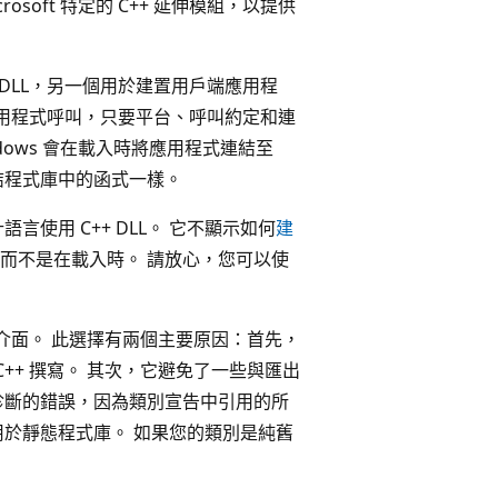
soft 特定的 C++ 延伸模組，以提供
。
建置 DLL，另一個用於建置用戶端應用程
的應用程式呼叫，只要平台、呼叫約定和連
ndows 會在載入時將應用程式連結至
連結程式庫中的函式一樣。
使用 C++ DLL。 它不顯示如何
建
，而不是在載入時。 請放心，您可以使
格的介面。 此選擇有兩個主要原因：首先，
C++ 撰寫。 其次，它避免了一些與匯出
診斷的錯誤，因為類別宣告中引用的所
用於靜態程式庫。 如果您的類別是純舊