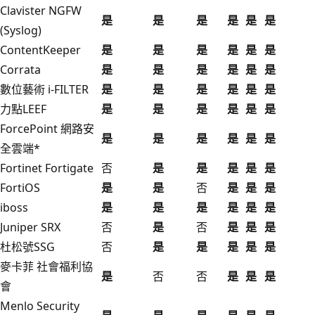
Clavister NGFW
是
是
是
是
是
是
(Syslog)
ContentKeeper
是
是
是
是
是
是
Corrata
是
是
是
是
是
是
數位藝術 i-FILTER
是
是
是
是
是
是
力點LEEF
是
是
是
是
是
是
ForcePoint 網路安
是
是
是
是
是
是
全雲端*
Fortinet Fortigate
否
是
是
是
是
是
FortiOS
是
是
否
是
是
是
iboss
是
是
是
是
是
是
Juniper SRX
否
是
否
是
是
是
杜松號SSG
否
是
是
是
是
是
麥卡菲 社會福利協
是
否
否
是
是
是
會
Menlo Security