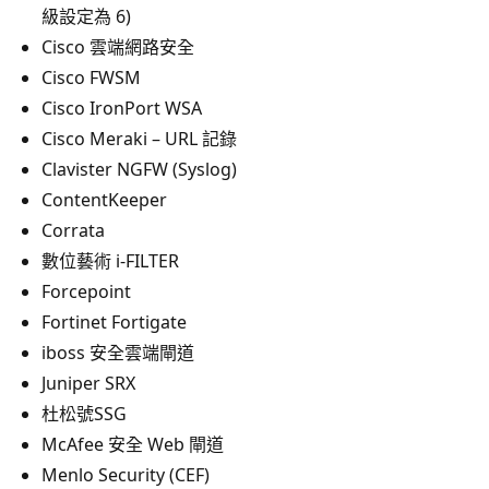
級設定為 6)
Cisco 雲端網路安全
Cisco FWSM
Cisco IronPort WSA
Cisco Meraki – URL 記錄
Clavister NGFW (Syslog)
ContentKeeper
Corrata
數位藝術 i-FILTER
Forcepoint
Fortinet Fortigate
iboss 安全雲端閘道
Juniper SRX
杜松號SSG
McAfee 安全 Web 閘道
Menlo Security (CEF)