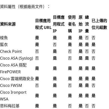
資料屬性（根據廠商文件）：
目標應
使用
原
總
目標應用
已上傳的
資料來源
用程式
者名
始
流
程式 URL
位元組數
IP
稱
IP
量
梭魚
是
是
是
是
否
否
藍衣
是
否
是
是
是
是
Check Point
否
是
否
是
否
否
Cisco ASA (Syslog)
否
是
否
是
是
否
Cisco ASA 搭配
是
是
是
是
是
是
FirePOWER
Cisco 雲端網路安全
是
是
是
是
是
是
Cisco FWSM
否
是
否
是
是
否
Cisco Ironport
是
是
是
是
是
是
WSA
思科梅拉基
是
是
否
是
否
否