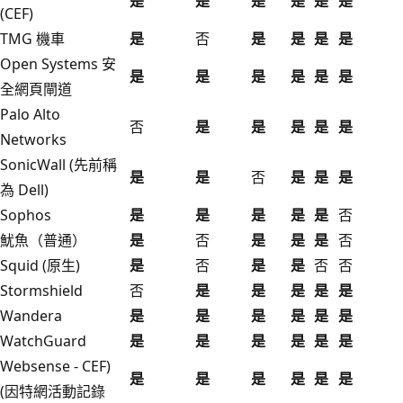
是
是
是
是
是
是
(CEF)
TMG 機車
是
否
是
是
是
是
Open Systems 安
是
是
是
是
是
是
全網頁閘道
Palo Alto
否
是
是
是
是
是
Networks
SonicWall (先前稱
是
是
否
是
是
是
為 Dell)
Sophos
是
是
是
是
是
否
魷魚（普通）
是
否
是
是
是
否
Squid (原生)
是
否
是
是
否
否
Stormshield
否
是
是
是
是
是
Wandera
是
是
是
是
是
是
WatchGuard
是
是
是
是
是
是
Websense - CEF)
是
是
是
是
是
是
(因特網活動記錄