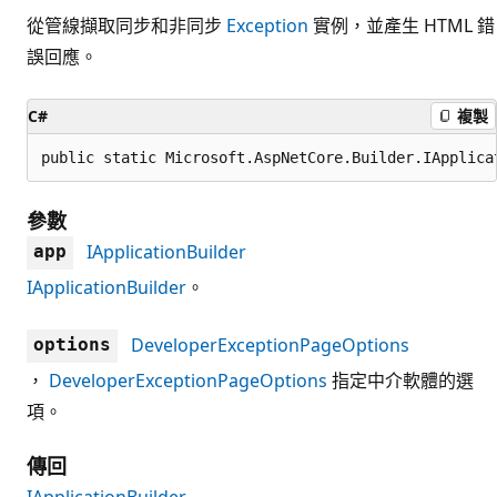
從管線擷取同步和非同步
Exception
實例，並產生 HTML 錯
誤回應。
C#
複製
public static Microsoft.AspNetCore.Builder.IApplica
參數
IApplicationBuilder
app
IApplicationBuilder
。
DeveloperExceptionPageOptions
options
，
DeveloperExceptionPageOptions
指定中介軟體的選
項。
傳回
IApplicationBuilder