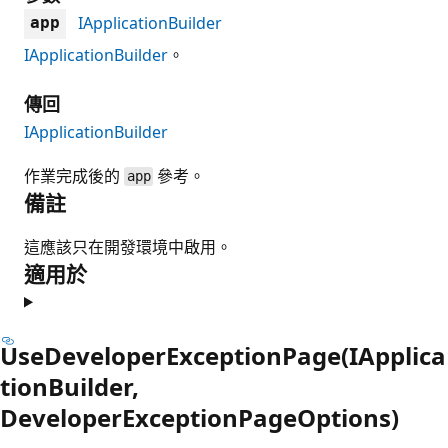
IApplicationBuilder
app
IApplicationBuilder
。
傳回
IApplicationBuilder
作業完成後的
參考。
app
備註
這應該只在開發環境中啟用。
適用於
UseDeveloperExceptionPage(IApplica
tionBuilder,
DeveloperExceptionPageOptions)