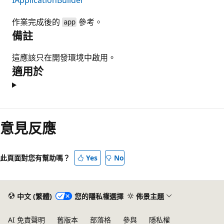
作業完成後的
參考。
app
備註
這應該只在開發環境中啟用。
適用於
閱
讀
意見反應
模
式
此頁面對您有幫助嗎？
Yes
No
已
停
用
中文 (繁體)
您的隱私權選擇
佈景主題
AI 免責聲明
舊版本
部落格
參與
隱私權