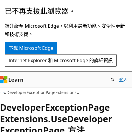
跳
跳
已不再支援此瀏覽器。
到
至
主
頁
請升級至 Microsoft Edge，以利用最新功能、安全性更新
要
面
和技術支援。
內
內
下載 Microsoft Edge
容
導
覽
Internet Explorer 和 Microsoft Edge 的詳細資訊
Learn
登入
C#
DeveloperExceptionPageExtensions
Developer
Exception
Page
Extensions.
Use
Developer
Exception
Page 方法