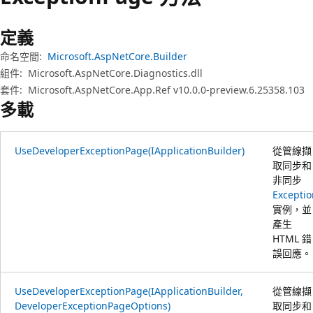
定義
命名空間:
Microsoft.AspNetCore.Builder
組件:
Microsoft.AspNetCore.Diagnostics.dll
套件:
Microsoft.AspNetCore.App.Ref v10.0.0-preview.6.25358.103
多載
UseDeveloperExceptionPage(IApplicationBuilder)
從管線擷
取同步和
非同步
Exceptio
實例，並
產生
HTML 錯
誤回應。
UseDeveloperExceptionPage(IApplicationBuilder,
從管線擷
DeveloperExceptionPageOptions)
取同步和