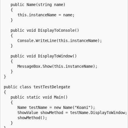
   public Name(string name)

   {

      this.instanceName = name;

   }

   public void DisplayToConsole()

   {

      Console.WriteLine(this.instanceName);

   }

   public void DisplayToWindow()

   {

      MessageBox.Show(this.instanceName);

   }

}

public class testTestDelegate

{

   public static void Main()

   {

      Name testName = new Name("Koani");

      ShowValue showMethod = testName.DisplayToWindow;

      showMethod();

   }
