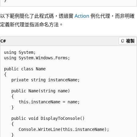
以下範例簡化了此程式碼，透過實
Action
例化代理，而非明確
定義新代理並指派命名方法。
C#
複製
using System;

using System.Windows.Forms;

public class Name

{

   private string instanceName;

   public Name(string name)

   {

      this.instanceName = name;

   }

   public void DisplayToConsole()

   {

      Console.WriteLine(this.instanceName);

   }
