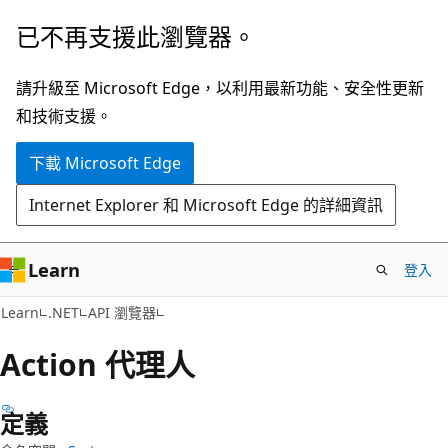
跳
跳
已不再支援此瀏覽器。
到
至
主
頁
請升級至 Microsoft Edge，以利用最新功能、安全性更新
要
面
和技術支援。
內
內
下載 Microsoft Edge
容
導
覽
Internet Explorer 和 Microsoft Edge 的詳細資訊
Learn
登入
C#
Learn
.NET
API 瀏覽器
Action 代理人
定義