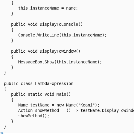
   {

      this.instanceName = name;

   }

   public void DisplayToConsole()

   {

      Console.WriteLine(this.instanceName);

   }

   public void DisplayToWindow()

   {

      MessageBox.Show(this.instanceName);

   }

}

public class LambdaExpression

{

   public static void Main()

   {

      Name testName = new Name("Koani");

      Action showMethod = () => testName.DisplayToWindo
      showMethod();

   }
