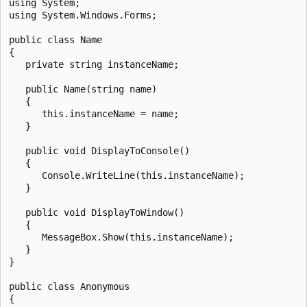
using System;

using System.Windows.Forms;

public class Name

{

   private string instanceName;

   public Name(string name)

   {

      this.instanceName = name;

   }

   public void DisplayToConsole()

   {

      Console.WriteLine(this.instanceName);

   }

   public void DisplayToWindow()

   {

      MessageBox.Show(this.instanceName);

   }

}

public class Anonymous

{
