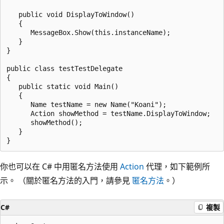
   public void DisplayToWindow()

   {

      MessageBox.Show(this.instanceName);

   }

}

public class testTestDelegate

{

   public static void Main()

   {

      Name testName = new Name("Koani");

      Action showMethod = testName.DisplayToWindow;

      showMethod();

   }

你也可以在 C# 中用匿名方法使用
Action
代理，如下範例所
示。 （關於匿名方法的入門，請參見
匿名方法
。）
C#
複製