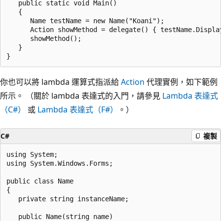
   public static void Main()

   {

      Name testName = new Name("Koani");

      Action showMethod = delegate() { testName.Display
      showMethod();

   }

你也可以將 lambda 運算式指派給
Action
代理實例，如下範例
所示。 （關於 lambda 表達式的入門，請參見
Lambda 表達式
（C#）
或
Lambda 表達式（F#）
。）
C#
複製
using System;

using System.Windows.Forms;

public class Name

{

   private string instanceName;

   public Name(string name)
