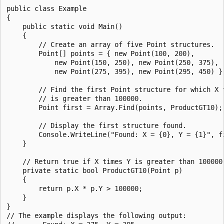
public class Example

{

    public static void Main()

    {

        // Create an array of five Point structures.

        Point[] points = { new Point(100, 200),

            new Point(150, 250), new Point(250, 375),

            new Point(275, 395), new Point(295, 450) };
        // Find the first Point structure for which X t
        // is greater than 100000.

        Point first = Array.Find(points, ProductGT10);

        // Display the first structure found.

        Console.WriteLine("Found: X = {0}, Y = {1}", fi
    }

    // Return true if X times Y is greater than 100000.
    private static bool ProductGT10(Point p)

    {

        return p.X * p.Y > 100000;

    }

}

// The example displays the following output:
