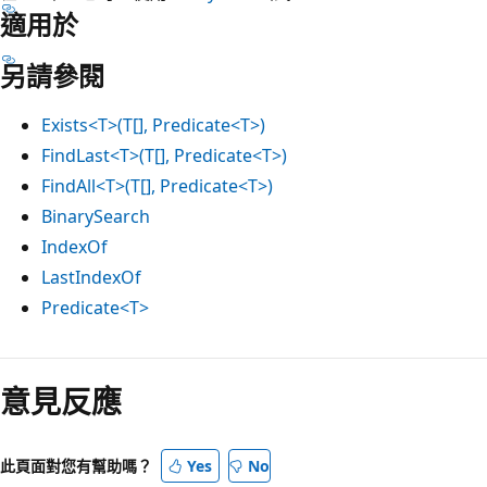
適用於
另請參閱
Exists<T>(T[], Predicate<T>)
FindLast<T>(T[], Predicate<T>)
FindAll<T>(T[], Predicate<T>)
BinarySearch
IndexOf
LastIndexOf
Predicate<T>
意見反應
此頁面對您有幫助嗎？
Yes
No