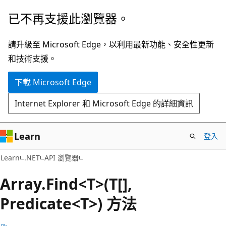
跳
跳
已不再支援此瀏覽器。
到
至
主
頁
請升級至 Microsoft Edge，以利用最新功能、安全性更新
要
面
和技術支援。
內
內
下載 Microsoft Edge
容
導
覽
Internet Explorer 和 Microsoft Edge 的詳細資訊
Learn
登入
C#
Learn
.NET
API 瀏覽器
Array.
Find<T>(T[],
Predicate<T>) 方法