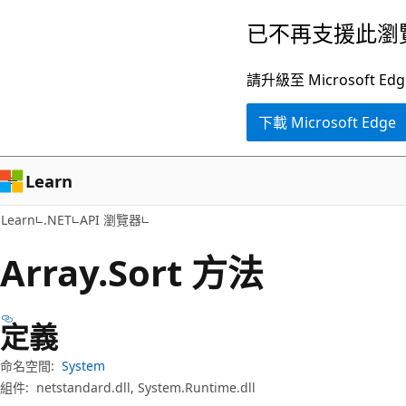
跳
跳
已不再支援此瀏
到
至
主
頁
請升級至 Microsof
要
面
下載 Microsoft Edge
內
內
容
導
覽
Learn
Learn
.NET
API 瀏覽器
Array.
Sort 方法
定義
命名空間:
System
組件:
netstandard.dll, System.Runtime.dll