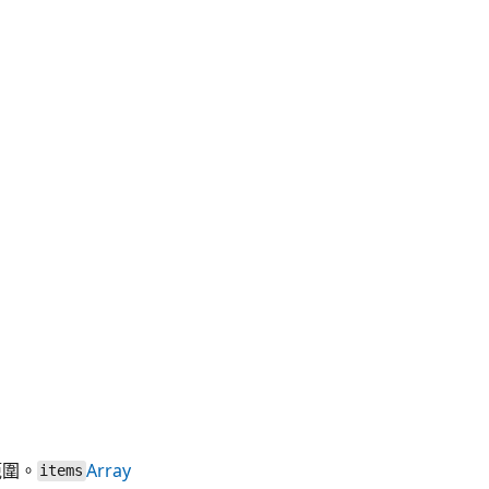
範圍。
Array
items