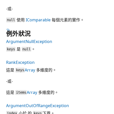
-或-
使用
IComparable
每個元素的實作。
null
例外狀況
ArgumentNullException
是
。
keys
null
RankException
這是
Array
多維度的。
keys
-或-
這是
Array
多維度的。
items
ArgumentOutOfRangeException
小於 的
下界。
index
keys