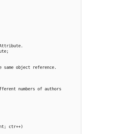
ttribute.

te;

 same object reference.

ferent numbers of authors

t; ctr++)
