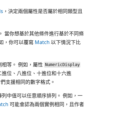
ls
，決定兩個屬性是否屬於相同類型且
。 當你想基於其他條件進行基於不同條
例如，你可以覆寫
Match
以下情況下比
例相等。 例如，屬性
NumericDisplay
二進位、八進位、十進位和十六進
它們支援相同的數字格式。
列中值可以任意順序排列。 例如，一
tch
可能會認為兩個實例相同，且作者