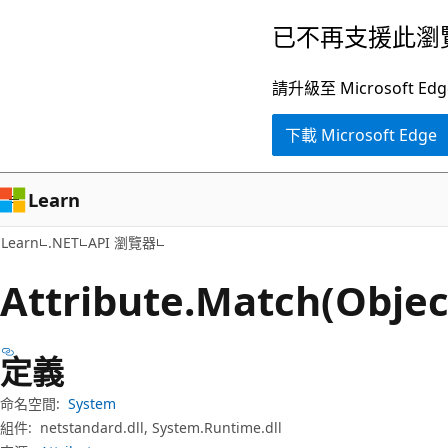
跳
跳
已不再支援此瀏
到
至
主
頁
請升級至 Microsof
要
面
下載 Microsoft Edge
內
內
容
導
覽
Learn
Learn
.NET
API 瀏覽器
Attribute.
Match(Obje
定義
命名空間:
System
組件:
netstandard.dll, System.Runtime.dll