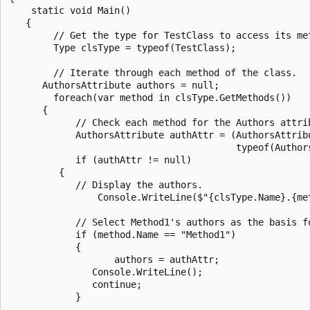
    static void Main()

   {

        // Get the type for TestClass to access its met
        Type clsType = typeof(TestClass);

        // Iterate through each method of the class.

      AuthorsAttribute authors = null;

        foreach(var method in clsType.GetMethods())

      {

            // Check each method for the Authors attrib
            AuthorsAttribute authAttr = (AuthorsAttrib
                                         typeof(Authors
            if (authAttr != null)

         {

            // Display the authors.

                Console.WriteLine($"{clsType.Name}.{me
            // Select Method1's authors as the basis fo
            if (method.Name == "Method1")

            {

                   authors = authAttr;

               Console.WriteLine();

               continue;

            }
