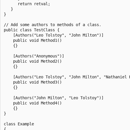
      return retval;

   }

}

// Add some authors to methods of a class.

public class TestClass {

    [Authors("Leo Tolstoy", "John Milton")]

    public void Method1()

    {}

    [Authors("Anonymous")]

    public void Method2()

    {}

    [Authors("Leo Tolstoy", "John Milton", "Nathaniel H
    public void Method3()

    {}

    [Authors("John Milton", "Leo Tolstoy")]

    public void Method4()

    {}

}

class Example

{
