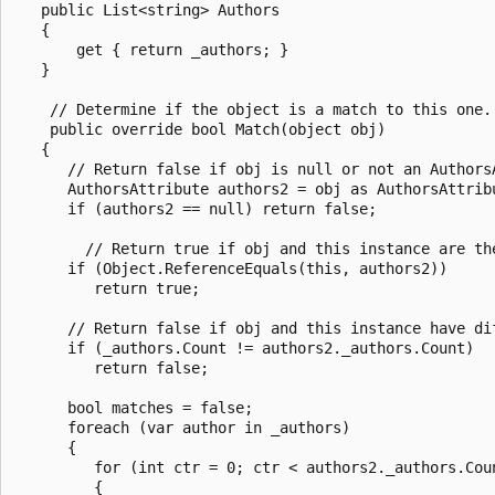
   public List<string> Authors

   {

       get { return _authors; }

   }

    // Determine if the object is a match to this one.

    public override bool Match(object obj)

   {

      // Return false if obj is null or not an AuthorsA
      AuthorsAttribute authors2 = obj as AuthorsAttribu
      if (authors2 == null) return false;

        // Return true if obj and this instance are the
      if (Object.ReferenceEquals(this, authors2))

         return true;

      // Return false if obj and this instance have dif
      if (_authors.Count != authors2._authors.Count)

         return false;

      bool matches = false;

      foreach (var author in _authors)

      {

         for (int ctr = 0; ctr < authors2._authors.Coun
         {
