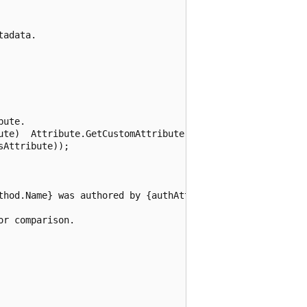
adata.

ute.

ute)  Attribute.GetCustomAttribute(method,

Attribute));

thod.Name} was authored by {authAttr}.");

r comparison.
