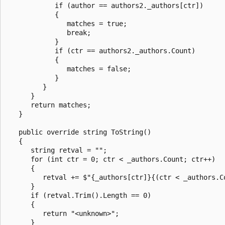
            if (author == authors2._authors[ctr])

            {

               matches = true;

               break;

            }

            if (ctr == authors2._authors.Count)

            {

               matches = false;

            }

         }

      }

      return matches;

   }

   public override string ToString()

   {

      string retval = "";

      for (int ctr = 0; ctr < _authors.Count; ctr++)

      {

         retval += $"{_authors[ctr]}{(ctr < _authors.C
      }

      if (retval.Trim().Length == 0)

      {

         return "<unknown>";

      }
