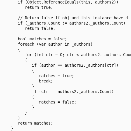
      if (Object.ReferenceEquals(this, authors2))

         return true;

      // Return false if obj and this instance have dif
      if (_authors.Count != authors2._authors.Count)

         return false;

      bool matches = false;

      foreach (var author in _authors)

      {

         for (int ctr = 0; ctr < authors2._authors.Coun
         {

            if (author == authors2._authors[ctr])

            {

               matches = true;

               break;

            }

            if (ctr == authors2._authors.Count)

            {

               matches = false;

            }

         }

      }

      return matches;

   }
