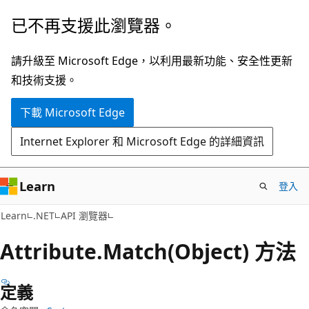
跳
跳
已不再支援此瀏覽器。
到
至
主
頁
請升級至 Microsoft Edge，以利用最新功能、安全性更新
要
面
和技術支援。
內
內
下載 Microsoft Edge
容
導
覽
Internet Explorer 和 Microsoft Edge 的詳細資訊
Learn
登入
C#
Learn
.NET
API 瀏覽器
Attribute.
Match(Object) 方法
定義