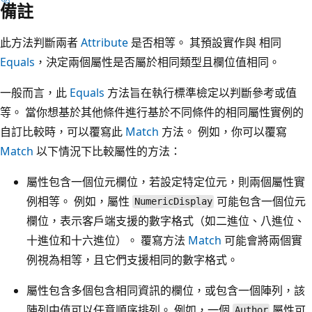
備註
此方法判斷兩者
Attribute
是否相等。 其預設實作與 相同
Equals
，決定兩個屬性是否屬於相同類型且欄位值相同。
一般而言，此
Equals
方法旨在執行標準檢定以判斷參考或值
等。 當你想基於其他條件進行基於不同條件的相同屬性實例的
自訂比較時，可以覆寫此
Match
方法。 例如，你可以覆寫
Match
以下情況下比較屬性的方法：
屬性包含一個位元欄位，若設定特定位元，則兩個屬性實
例相等。 例如，屬性
可能包含一個位元
NumericDisplay
欄位，表示客戶端支援的數字格式（如二進位、八進位、
十進位和十六進位）。 覆寫方法
Match
可能會將兩個實
例視為相等，且它們支援相同的數字格式。
屬性包含多個包含相同資訊的欄位，或包含一個陣列，該
陣列中值可以任意順序排列。 例如，一個
屬性可
Author