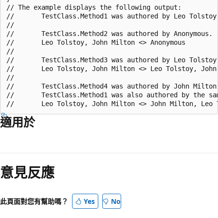
// The example displays the following output:

//       TestClass.Method1 was authored by Leo Tolstoy,
//

//       TestClass.Method2 was authored by Anonymous.

//       Leo Tolstoy, John Milton <> Anonymous

//

//       TestClass.Method3 was authored by Leo Tolstoy
//       Leo Tolstoy, John Milton <> Leo Tolstoy, John 
//

//       TestClass.Method4 was authored by John Milton,
//       TestClass.Method1 was also authored by the sam
適用於
意見反應
此頁面對您有幫助嗎？
Yes
No