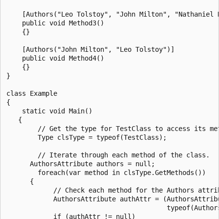
    [Authors("Leo Tolstoy", "John Milton", "Nathaniel H
    public void Method3()

    {}

    [Authors("John Milton", "Leo Tolstoy")]

    public void Method4()

    {}

}

class Example

{

    static void Main()

   {

        // Get the type for TestClass to access its met
        Type clsType = typeof(TestClass);

        // Iterate through each method of the class.

      AuthorsAttribute authors = null;

        foreach(var method in clsType.GetMethods())

      {

            // Check each method for the Authors attrib
            AuthorsAttribute authAttr = (AuthorsAttrib
                                         typeof(Authors
            if (authAttr != null)
