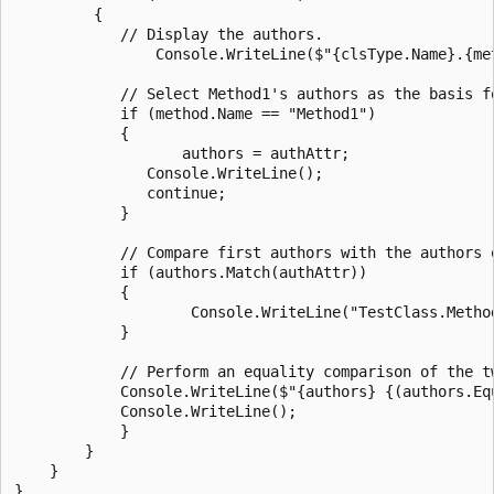
         {

            // Display the authors.

                Console.WriteLine($"{clsType.Name}.{me
            // Select Method1's authors as the basis fo
            if (method.Name == "Method1")

            {

                   authors = authAttr;

               Console.WriteLine();

               continue;

            }

            // Compare first authors with the authors o
            if (authors.Match(authAttr))

            {

                    Console.WriteLine("TestClass.Metho
            }

            // Perform an equality comparison of the tw
            Console.WriteLine($"{authors} {(authors.Eq
            Console.WriteLine();

            }

        }

    }

}
