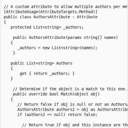
// A custom attribute to allow multiple authors per met
[AttributeUsage(AttributeTargets.Method)]

public class AuthorsAttribute : Attribute

{

   protected List<string> _authors;

    public AuthorsAttribute(params string[] names)

   {

      _authors = new List<string>(names);

    }

   public List<string> Authors

   {

       get { return _authors; }

   }

    // Determine if the object is a match to this one.

    public override bool Match(object obj)

   {

      // Return false if obj is null or not an AuthorsA
      AuthorsAttribute authors2 = obj as AuthorsAttribu
      if (authors2 == null) return false;

        // Return true if obj and this instance are the