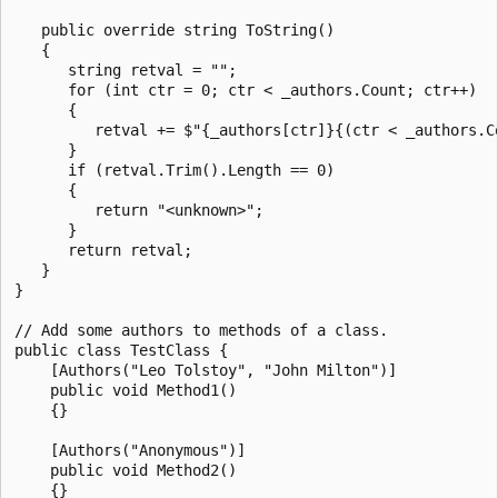
   public override string ToString()

   {

      string retval = "";

      for (int ctr = 0; ctr < _authors.Count; ctr++)

      {

         retval += $"{_authors[ctr]}{(ctr < _authors.C
      }

      if (retval.Trim().Length == 0)

      {

         return "<unknown>";

      }

      return retval;

   }

}

// Add some authors to methods of a class.

public class TestClass {

    [Authors("Leo Tolstoy", "John Milton")]

    public void Method1()

    {}

    [Authors("Anonymous")]

    public void Method2()

    {}
