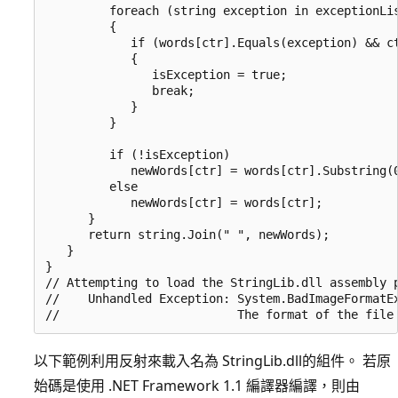
         foreach (string exception in exceptionLis
         {

            if (words[ctr].Equals(exception) && ct
            {

               isException = true;

               break;

            }

         }

         if (!isException)

            newWords[ctr] = words[ctr].Substring(0
         else

            newWords[ctr] = words[ctr];	

      }	

      return string.Join(" ", newWords); 			

   }

}

// Attempting to load the StringLib.dll assembly p
//    Unhandled Exception: System.BadImageFormatEx
以下範例利用反射來載入名為 StringLib.dll的組件。 若原
始碼是使用 .NET Framework 1.1 編譯器編譯，則由