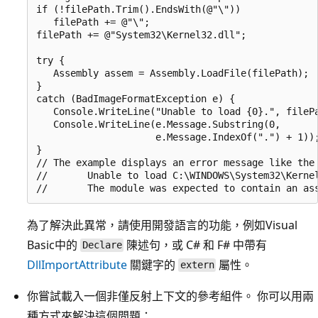
if (!filePath.Trim().EndsWith(@"\"))

   filePath += @"\";

filePath += @"System32\Kernel32.dll";

try {

   Assembly assem = Assembly.LoadFile(filePath);

}

catch (BadImageFormatException e) {

   Console.WriteLine("Unable to load {0}.", filePa
   Console.WriteLine(e.Message.Substring(0,

                     e.Message.IndexOf(".") + 1));
}

// The example displays an error message like the 
//       Unable to load C:\WINDOWS\System32\Kernel
為了解決此異常，請使用開發語言的功能，例如Visual
Basic中的
陳述句，或 C# 和 F# 中帶有
Declare
DllImportAttribute
關鍵字的
屬性。
extern
你嘗試載入一個非僅反射上下文的參考組件。 你可以用兩
種方式來解決這個問題：