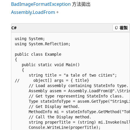
BadImageFormatException
方法拋出
Assembly.LoadFrom
。
C#
複製
using System;

using System.Reflection;

public class Example

{

   public static void Main()

   {

      string title = "a tale of two cities";

//      object[] args = { title}

      // Load assembly containing StateInfo type.

      Assembly assem = Assembly.LoadFrom(@".\Strin
      // Get type representing StateInfo class.

      Type stateInfoType = assem.GetType("StringLi
      // Get Display method.

      MethodInfo mi = stateInfoType.GetMethod("ToP
      // Call the Display method.

      string properTitle = (string) mi.Invoke(null
      Console.WriteLine(properTitle);
