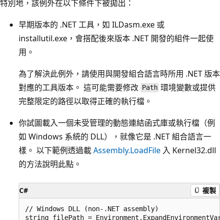
特別地，該例外在以下條件下被拋出：
早期版本的 .NET 工具，如 ILDasm.exe 或
installutil.exe，會搭配後來版本 .NET 開發的組件一起使
用。
為了解決此例外，請使用與開發組合語言時所用 .NET 版本
對應的工具版本。 這可能需要修改
環境變數或提供
Path
完整限定的路徑以取得正確的執行檔。
你試圖載入一個未受管理的動態連結函式庫或執行檔（例
如 Windows 系統的 DLL），就像它是 .NET 組合語言一
樣。 以下範例透過載
Assembly.LoadFile
入 Kernel32.dll
的方法說明此點。
C#
複製
// Windows DLL (non-.NET assembly)

string filePath = Environment.ExpandEnvironmentVar