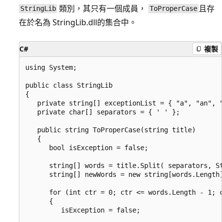
類別，其只有一個成員，
且存
StringLib
ToProperCase
在於名為 StringLib.dll的集合中。
C#
複製
using System;

public class StringLib

{

   private string[] exceptionList = { "a", "an", "
   private char[] separators = { ' ' };

   public string ToProperCase(string title)

   {

      bool isException = false;	

      string[] words = title.Split( separators, St
      string[] newWords = new string[words.Length]
      for (int ctr = 0; ctr <= words.Length - 1; c
      {

         isException = false;
