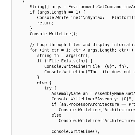
   {

      String[] args = Environment.GetCommandLineAr
      if (args.Length == 1) {

         Console.WriteLine("\nSyntax:   PlatformIn
         return;

      }

      Console.WriteLine();

      // Loop through files and display informatio
      for (int ctr = 1; ctr < args.Length; ctr++) 
         string fn = args[ctr];

         if (!File.Exists(fn)) {

            Console.WriteLine("File: {0}", fn);

            Console.WriteLine("The file does not e
         }

         else {

            try {

               AssemblyName an = AssemblyName.GetA
               Console.WriteLine("Assembly: {0}", 
               if (an.ProcessorArchitecture == Pro
                  Console.WriteLine("Architecture:
               else

                  Console.WriteLine("Architecture:
               Console.WriteLine();
