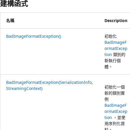
建構函式
名稱
Description
BadImageFormatException()
初始化
BadImageF
ormatExcep
tion
類別的
新執行個
體。
BadImageFormatException(SerializationInfo,
初始化一個
StreamingContext)
新的類別實
例
BadImageF
ormatExcep
tion
，並使
用序列化資
料。