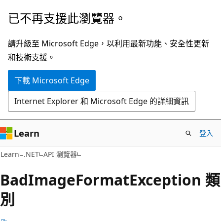
跳
跳
已不再支援此瀏覽器。
到
至
主
頁
請升級至 Microsoft Edge，以利用最新功能、安全性更新
要
面
和技術支援。
內
內
下載 Microsoft Edge
容
導
覽
Internet Explorer 和 Microsoft Edge 的詳細資訊
Learn
登入
C#
Learn
.NET
API 瀏覽器
Bad
Image
Format
Exception 類
別