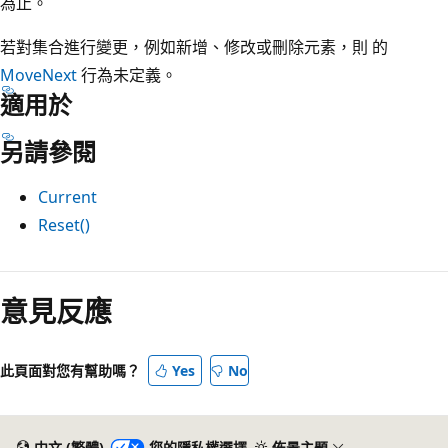
為止。
若對集合進行變更，例如新增、修改或刪除元素，則 的
MoveNext
行為未定義。
適用於
另請參閱
Current
Reset()
閱
讀
意見反應
模
式
此頁面對您有幫助嗎？
Yes
No
已
停
用
中文 (繁體)
您的隱私權選擇
佈景主題