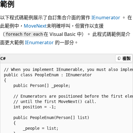
範例
以下程式碼範例展示了自訂集合介面的實作
IEnumerator
。 在
此範例中，
MoveNext
未明確呼叫，但實作以支援
（
在 Visual Basic 中）。 此程式碼範例是介
foreach
for each
面更大範例
IEnumerator
的一部分。
C#
複製
// When you implement IEnumerable, you must also implem
public class PeopleEnum : IEnumerator

{

    public Person[] _people;

    // Enumerators are positioned before the first elem
    // until the first MoveNext() call.

    int position = -1;

    public PeopleEnum(Person[] list)

    {

        _people = list;
