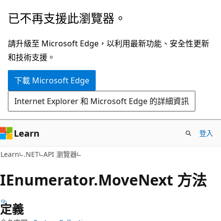
跳
跳
已不再支援此瀏覽器。
到
至
主
頁
請升級至 Microsoft Edge，以利用最新功能、安全性更新
要
面
和技術支援。
內
內
下載 Microsoft Edge
容
導
覽
Internet Explorer 和 Microsoft Edge 的詳細資訊
Learn
登入
C#
Learn
.NET
API 瀏覽器
IEnumerator.
Move
Next 方法
定義