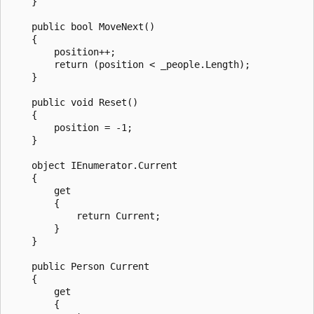
    }

    public bool MoveNext()

    {

        position++;

        return (position < _people.Length);

    }

    public void Reset()

    {

        position = -1;

    }

    object IEnumerator.Current

    {

        get

        {

            return Current;

        }

    }

    public Person Current

    {

        get

        {
