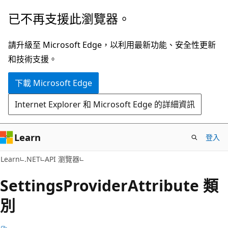
跳
跳
已不再支援此瀏覽器。
到
至
主
頁
請升級至 Microsoft Edge，以利用最新功能、安全性更新
要
面
和技術支援。
內
內
下載 Microsoft Edge
容
導
覽
Internet Explorer 和 Microsoft Edge 的詳細資訊
Learn
登入
C#
Learn
.NET
API 瀏覽器
Settings
Provider
Attribute 類
別