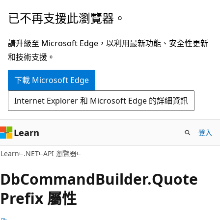
跳
跳
已不再支援此瀏覽器。
到
至
主
頁
請升級至 Microsoft Edge，以利用最新功能、安全性更新
要
面
和技術支援。
內
內
下載 Microsoft Edge
容
導
覽
Internet Explorer 和 Microsoft Edge 的詳細資訊
Learn
登入
C#
Learn
.NET
API 瀏覽器
Db
Command
Builder.
Quote
Prefix 屬性