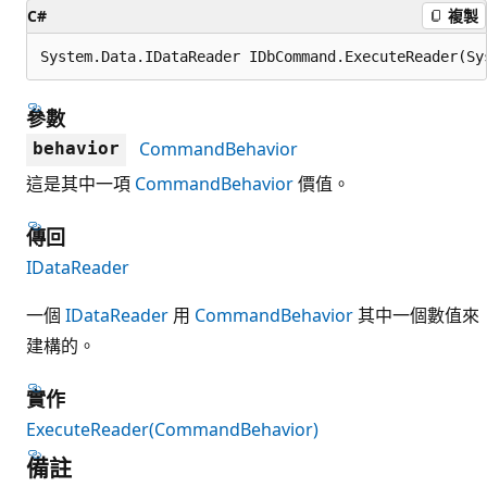
C#
複製
System.Data.IDataReader IDbCommand.ExecuteReader(Sy
參數
CommandBehavior
behavior
這是其中一項
CommandBehavior
價值。
傳回
IDataReader
一個
IDataReader
用
CommandBehavior
其中一個數值來
建構的。
實作
ExecuteReader(CommandBehavior)
備註