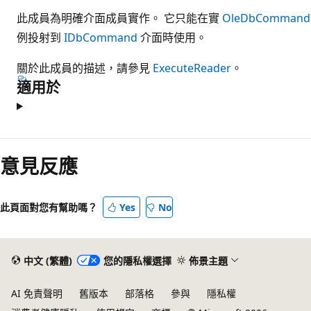
此成員為明確介面成員實作。 它只能在實
OleDbCommand
例投射到
IDbCommand
介面時使用。
關於此成員的描述，請參見
ExecuteReader
。
適用於
閱
讀
意見反應
模
式
此頁面對您有幫助嗎？
Yes
No
已
停
用
中文 (繁體)
您的隱私權選擇
佈景主題
AI 免責聲明
舊版本
部落格
參與
隱私權