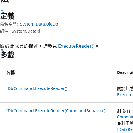
定義
命名空間:
System.Data.OleDb
組件:
System.Data.dll
關於此成員的描述，請參見
ExecuteReader()
。
多載
名稱
Descrip
IDbCommand.ExecuteReader()
關於此
Execute
IDbCommand.ExecuteReader(CommandBehavior)
對 執行 
Comman
並利用
IDataRe