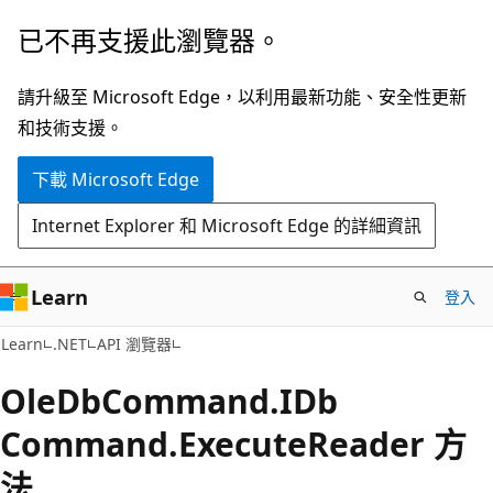
跳
跳
已不再支援此瀏覽器。
到
至
主
頁
請升級至 Microsoft Edge，以利用最新功能、安全性更新
要
面
和技術支援。
內
內
下載 Microsoft Edge
容
導
覽
Internet Explorer 和 Microsoft Edge 的詳細資訊
Learn
登入
C#
Learn
.NET
API 瀏覽器
Ole
DbCommand.
IDb
Command.
Execute
Reader 方
法