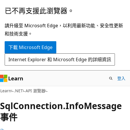
跳
跳
已不再支援此瀏覽器。
到
至
主
頁
請升級至 Microsoft Edge，以利用最新功能、安全性更新
要
面
和技術支援。
內
內
下載 Microsoft Edge
容
導
覽
Internet Explorer 和 Microsoft Edge 的詳細資訊
Learn
登入
C#
Learn
.NET
API 瀏覽器
Sql
Connection.
Info
Message
事件