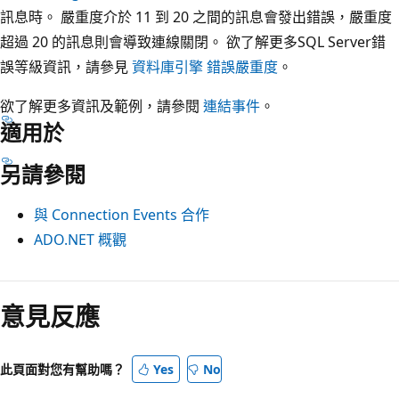
訊息時。 嚴重度介於 11 到 20 之間的訊息會發出錯誤，嚴重度
超過 20 的訊息則會導致連線關閉。 欲了解更多SQL Server錯
誤等級資訊，請參見
資料庫引擎 錯誤嚴重度
。
欲了解更多資訊及範例，請參閱
連結事件
。
適用於
另請參閱
與 Connection Events 合作
ADO.NET 概觀
閱
讀
意見反應
模
式
此頁面對您有幫助嗎？
Yes
No
已