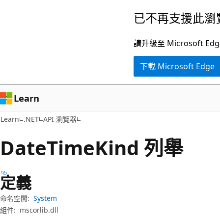
跳
跳
已不再支援此瀏
到
至
主
頁
請升級至 Microsof
要
面
下載 Microsoft Edge
內
內
容
導
覽
Learn
Learn
.NET
API 瀏覽器
Date
Time
Kind 列舉
定義
命名空間:
System
組件:
mscorlib.dll