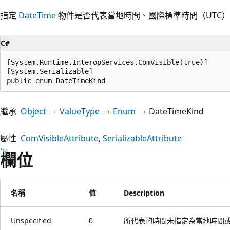
指定
DateTime
物件是否代表當地時間、國際標準時間（UTC）
C#
[System.Runtime.InteropServices.ComVisible(true)]

[System.Serializable]

public enum DateTimeKind
繼承
Object
ValueType
Enum
DateTimeKind
屬性
ComVisibleAttribute
SerializableAttribute
欄位
名稱
值
Description
Unspecified
0
所代表的時間未指定為當地時間或