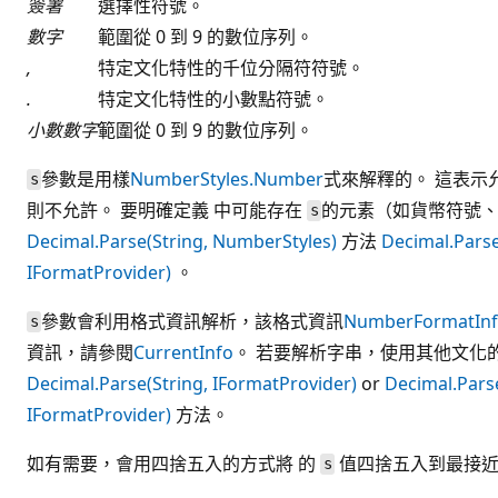
簽署
選擇性符號。
數字
範圍從 0 到 9 的數位序列。
,
特定文化特性的千位分隔符符號。
.
特定文化特性的小數點符號。
小數數字
範圍從 0 到 9 的數位序列。
參數是用樣
NumberStyles.Number
式來解釋的。 這表示
s
則不允許。 要明確定義 中可能存在
的元素（如貨幣符號、
s
Decimal.Parse(String, NumberStyles)
方法
Decimal.Parse
IFormatProvider)
。
參數會利用格式資訊解析，該格式資訊
NumberFormatIn
s
資訊，請參閱
CurrentInfo
。 若要解析字串，使用其他文化
Decimal.Parse(String, IFormatProvider)
or
Decimal.Pars
IFormatProvider)
方法。
如有需要，會用四捨五入的方式將 的
值四捨五入到最接
s