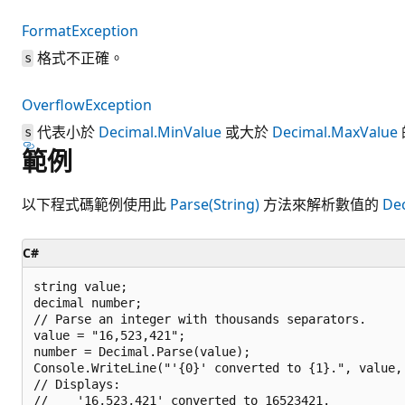
FormatException
格式不正確。
s
OverflowException
代表小於
Decimal.MinValue
或大於
Decimal.MaxValue
s
範例
以下程式碼範例使用此
Parse(String)
方法來解析數值的
De
C#
string value;

decimal number;

// Parse an integer with thousands separators.

value = "16,523,421";

number = Decimal.Parse(value);

Console.WriteLine("'{0}' converted to {1}.", value, 
// Displays:

//    '16,523,421' converted to 16523421.
