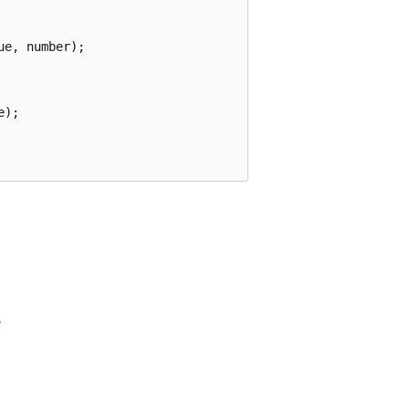
e, number);

);

。