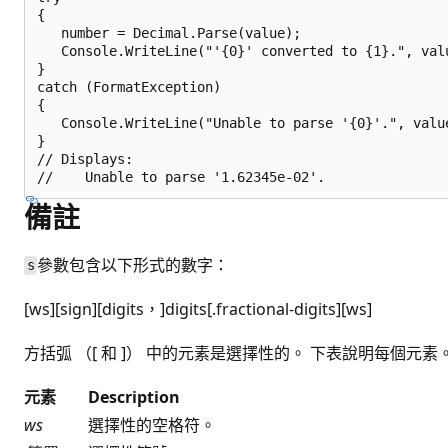
{

   number = Decimal.Parse(value);

   Console.WriteLine("'{0}' converted to {1}.", valu
}

catch (FormatException)

{

   Console.WriteLine("Unable to parse '{0}'.", value
}

// Displays:

備註
參數包含以下形式的數字：
s
[ws][sign][digits，]digits[.fractional-digits][ws]
方括弧 （[ 和 ]） 中的元素是選擇性的。 下表說明每個元素
元素
Description
ws
選擇性的空格符。