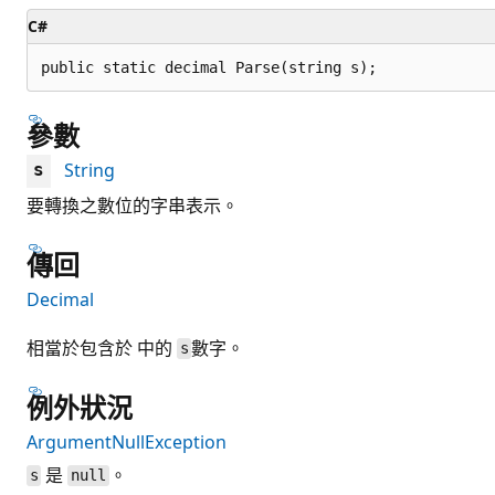
C#
public static decimal Parse(string s);
參數
String
s
要轉換之數位的字串表示。
傳回
Decimal
相當於包含於 中的
數字。
s
例外狀況
ArgumentNullException
是
。
s
null