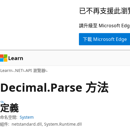
跳
跳
已不再支援此瀏
到
至
主
頁
請升級至 Microsof
要
面
下載 Microsoft Edge
內
內
容
導
覽
Learn
Learn
.NET
API 瀏覽器
Decimal.
Parse 方法
定義
命名空間:
System
組件:
netstandard.dll, System.Runtime.dll