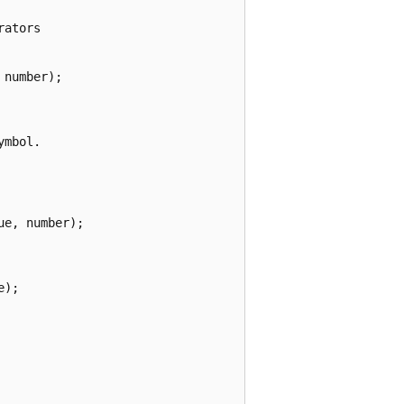
ators

number);

mbol.

e, number);

);
