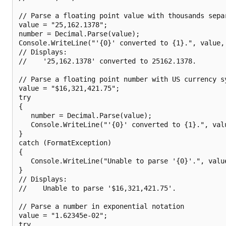
// Parse a floating point value with thousands separ
value = "25,162.1378";

number = Decimal.Parse(value);

Console.WriteLine("'{0}' converted to {1}.", value, 
// Displays:

//    '25,162.1378' converted to 25162.1378.

// Parse a floating point number with US currency sy
value = "$16,321,421.75";

try

{

   number = Decimal.Parse(value);

   Console.WriteLine("'{0}' converted to {1}.", valu
}

catch (FormatException)

{

   Console.WriteLine("Unable to parse '{0}'.", value
}

// Displays:

//    Unable to parse '$16,321,421.75'.

// Parse a number in exponential notation

value = "1.62345e-02";

try
