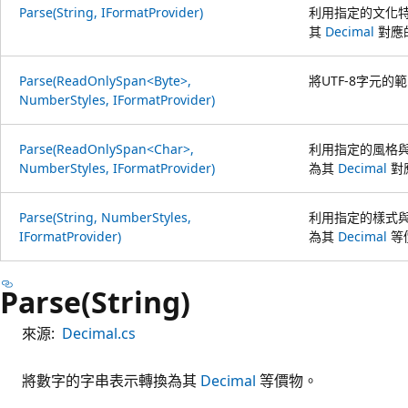
Parse(String, IFormatProvider)
利用指定的文化
其
Decimal
對應
Parse(ReadOnlySpan<Byte>,
將UTF-8字元的
NumberStyles, IFormatProvider)
Parse(ReadOnlySpan<Char>,
利用指定的風格
NumberStyles, IFormatProvider)
為其
Decimal
對
Parse(String, NumberStyles,
利用指定的樣式
IFormatProvider)
為其
Decimal
等
Parse(String)
來源:
Decimal.cs
將數字的字串表示轉換為其
Decimal
等價物。