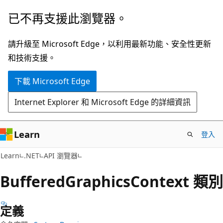
跳
跳
已不再支援此瀏覽器。
到
至
主
頁
請升級至 Microsoft Edge，以利用最新功能、安全性更新
要
面
和技術支援。
內
內
下載 Microsoft Edge
容
導
覽
Internet Explorer 和 Microsoft Edge 的詳細資訊
Learn
登入
C#
Learn
.NET
API 瀏覽器
Buffered
Graphics
Context 類別
定義