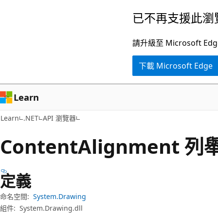
跳
跳
已不再支援此瀏
到
至
主
頁
請升級至 Microsof
要
面
下載 Microsoft Edge
內
內
容
導
覽
Learn
Learn
.NET
API 瀏覽器
Content
Alignment 列
定義
命名空間:
System.Drawing
組件:
System.Drawing.dll