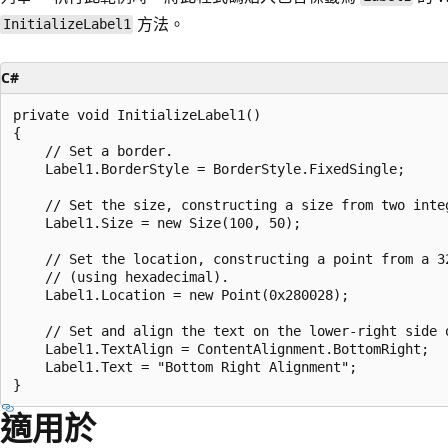
方法。
InitializeLabel1
C#
private void InitializeLabel1()

{

    // Set a border.

    Label1.BorderStyle = BorderStyle.FixedSingle;

    // Set the size, constructing a size from two integ
    Label1.Size = new Size(100, 50);

    // Set the location, constructing a point from a 32
    // (using hexadecimal).

    Label1.Location = new Point(0x280028);

    // Set and align the text on the lower-right side o
    Label1.TextAlign = ContentAlignment.BottomRight;

    Label1.Text = "Bottom Right Alignment";

適用於