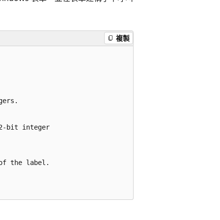
複製
ers.

-bit integer

f the label.
