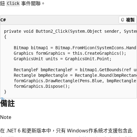
鈕
事件關聯。
Click
C#
複製
private void Button2_Click(System.Object sender, System
{

    Bitmap bitmap1 = Bitmap.FromHicon(SystemIcons.Hand.
    Graphics formGraphics = this.CreateGraphics();

    GraphicsUnit units = GraphicsUnit.Point;

    RectangleF bmpRectangleF = bitmap1.GetBounds(ref un
    Rectangle bmpRectangle = Rectangle.Round(bmpRectang
    formGraphics.DrawRectangle(Pens.Blue, bmpRectangle)
    formGraphics.Dispose();

備註
Note
在 .NET 6 和更新版本中，只有 Windows作系統才支援包含此