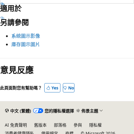
適用於
另請參閱
系統圖示影像
庫存圖示圖片
閱
讀
意見反應
模
式
此頁面對您有幫助嗎？
Yes
No
已
停
用
中文 (繁體)
您的隱私權選擇
佈景主題
AI 免責聲明
舊版本
部落格
參與
隱私權
消費者健康隱私
使用規定
商標
© Microsoft 2026