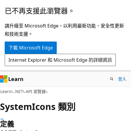
跳
跳
已不再支援此瀏覽器。
到
至
主
頁
請升級至 Microsoft Edge，以利用最新功能、安全性更新
要
面
和技術支援。
內
內
下載 Microsoft Edge
容
導
覽
Internet Explorer 和 Microsoft Edge 的詳細資訊
Learn
登入
C#
Learn
.NET
API 瀏覽器
System
Icons 類別
定義