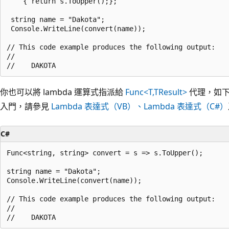
    { return s.ToUpper();};

 string name = "Dakota";

 Console.WriteLine(convert(name));

// This code example produces the following output:

//

你也可以將 lambda 運算式指派給
Func<T,TResult>
代理，如下範
入門，請參見
Lambda 表達式（VB）、
Lambda 表達式（C#）
C#
Func<string, string> convert = s => s.ToUpper();

string name = "Dakota";

Console.WriteLine(convert(name));

// This code example produces the following output:

//
