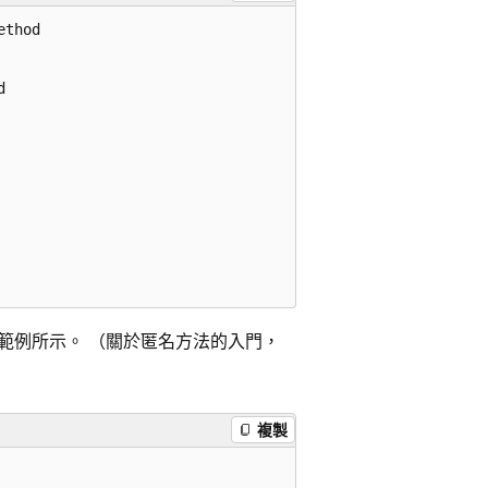
thod



範例所示。 （關於匿名方法的入門，
複製