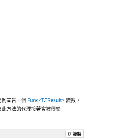
範例宣告一個
Func<T,TResult>
變數，
封裝此方法的代理接著會被傳給
複製