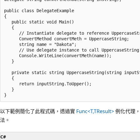
public class DelegateExample

{

   public static void Main()

   {

      // Instantiate delegate to reference UppercaseStr
      ConvertMethod convertMeth = UppercaseString;

      string name = "Dakota";

      // Use delegate instance to call UppercaseString 
      Console.WriteLine(convertMeth(name));

   }

   private static string UppercaseString(string inputSt
   {

      return inputString.ToUpper();

   }

以下範例簡化了此程式碼，透過實
Func<T,TResult>
例化代理，
法。
C#