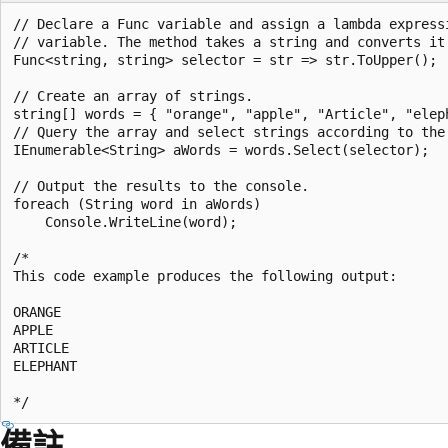
// Declare a Func variable and assign a lambda expressi
// variable. The method takes a string and converts it 
Func<string, string> selector = str => str.ToUpper();

// Create an array of strings.

string[] words = { "orange", "apple", "Article", "eleph
// Query the array and select strings according to the 
IEnumerable<String> aWords = words.Select(selector);

// Output the results to the console.

foreach (String word in aWords)

    Console.WriteLine(word);

/*

This code example produces the following output:

ORANGE

APPLE

ARTICLE

ELEPHANT

備註