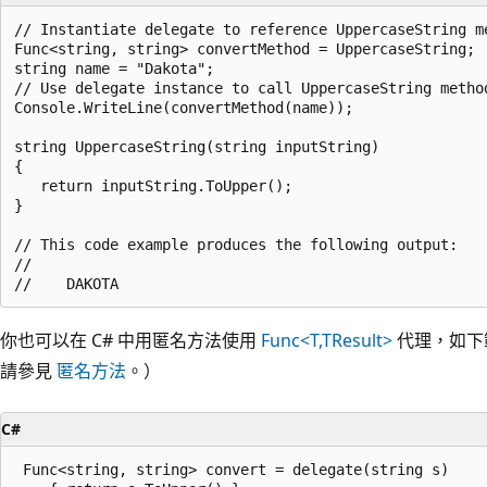
// Instantiate delegate to reference UppercaseString me
Func<string, string> convertMethod = UppercaseString;

string name = "Dakota";

// Use delegate instance to call UppercaseString method
Console.WriteLine(convertMethod(name));

string UppercaseString(string inputString)

{

   return inputString.ToUpper();

}

// This code example produces the following output:

//

你也可以在 C# 中用匿名方法使用
Func<T,TResult>
代理，如下
請參見
匿名方法
。）
C#
 Func<string, string> convert = delegate(string s)
