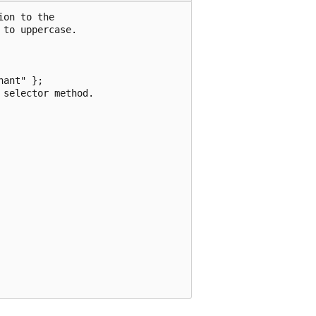
on to the

to uppercase.

ant" };

selector method.
