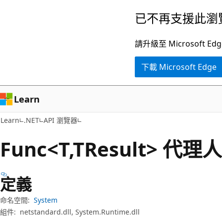
跳
跳
已不再支援此瀏
到
至
主
頁
請升級至 Microsof
要
面
下載 Microsoft Edge
內
內
容
導
覽
Learn
Learn
.NET
API 瀏覽器
Func<T,TResult> 代理人
定義
命名空間:
System
組件:
netstandard.dll, System.Runtime.dll