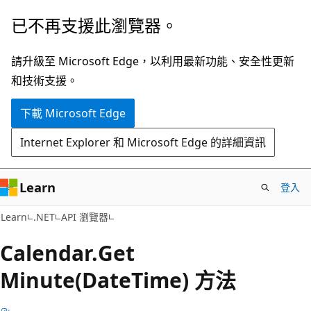
跳
跳
已不再支援此瀏覽器。
到
至
主
頁
請升級至 Microsoft Edge，以利用最新功能、安全性更新
要
面
和技術支援。
內
內
下載 Microsoft Edge
容
導
覽
Internet Explorer 和 Microsoft Edge 的詳細資訊
Learn
登入
C#
Learn
.NET
API 瀏覽器
Calendar.
Get
Minute(DateTime) 方法