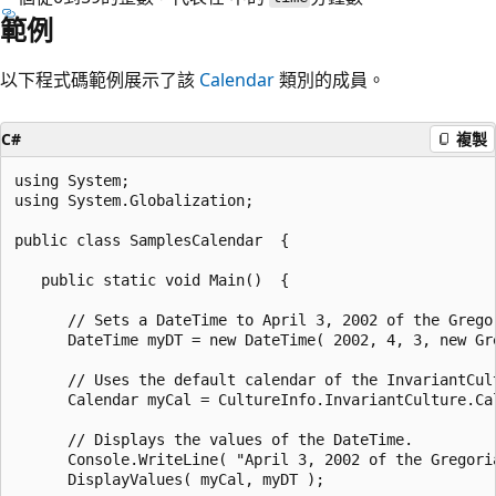
範例
以下程式碼範例展示了該
Calendar
類別的成員。
C#
複製
using System;

using System.Globalization;

public class SamplesCalendar  {

   public static void Main()  {

      // Sets a DateTime to April 3, 2002 of the Gregor
      DateTime myDT = new DateTime( 2002, 4, 3, new Gre
      // Uses the default calendar of the InvariantCult
      Calendar myCal = CultureInfo.InvariantCulture.Cal
      // Displays the values of the DateTime.

      Console.WriteLine( "April 3, 2002 of the Gregoria
      DisplayValues( myCal, myDT );
