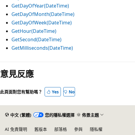
GetDayOfYear(DateTime)
GetDayOfMonth(DateTime)
GetDayOfWeek(DateTime)
GetHour(DateTime)
GetSecond(DateTime)
GetMilliseconds(DateTime)
閱
讀
意見反應
模
式
此頁面對您有幫助嗎？
Yes
No
已
停
用
中文 (繁體)
您的隱私權選擇
佈景主題
AI 免責聲明
舊版本
部落格
參與
隱私權