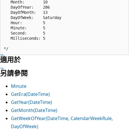
   Month:        10

   DayOfYear:    286

   DayOfMonth:   13

   DayOfWeek:    Saturday

   Hour:         5

   Minute:       5

   Second:       5

   Milliseconds: 5

適用於
另請參閱
Minute
GetEra(DateTime)
GetYear(DateTime)
GetMonth(DateTime)
GetWeekOfYear(DateTime, CalendarWeekRule,
DayOfWeek)