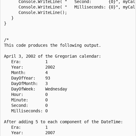
      Console.WriteLine( "   Second:       {0}", myCal.
      Console.WriteLine( "   Milliseconds: {0}", myCal.
      Console.WriteLine();

   }

}

/*

This code produces the following output.

April 3, 2002 of the Gregorian calendar:

   Era:          1

   Year:         2002

   Month:        4

   DayOfYear:    93

   DayOfMonth:   3

   DayOfWeek:    Wednesday

   Hour:         0

   Minute:       0

   Second:       0

   Milliseconds: 0

After adding 5 to each component of the DateTime:

   Era:          1

   Year:         2007
