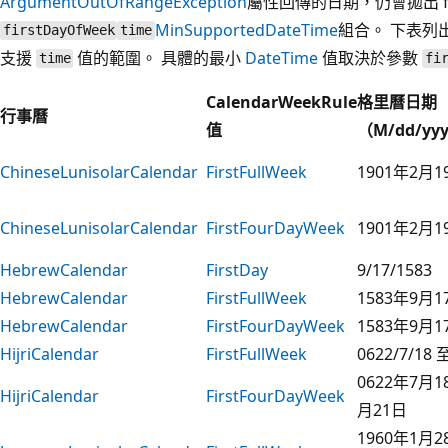
ArgumentOutOfRangeException
屬性回傳的日期，仍會拋出 f
MinSupportedDateTime
組合。 下表列
firstDayOfWeek
time
支援
值的範圍。 具體的最小
DateTime
值取決於參數
time
fi
CalendarWeekRule
格里曆日期
行事曆
值
（M/dd/yy
ChineseLunisolarCalendar
FirstFullWeek
1901年2月
ChineseLunisolarCalendar
FirstFourDayWeek
1901年2月
HebrewCalendar
FirstDay
9/17/1583
HebrewCalendar
FirstFullWeek
1583年9月
HebrewCalendar
FirstFourDayWeek
1583年9月
HijriCalendar
FirstFullWeek
0622/7/18 
0622年7月1
HijriCalendar
FirstFourDayWeek
月21日
1960年1月2