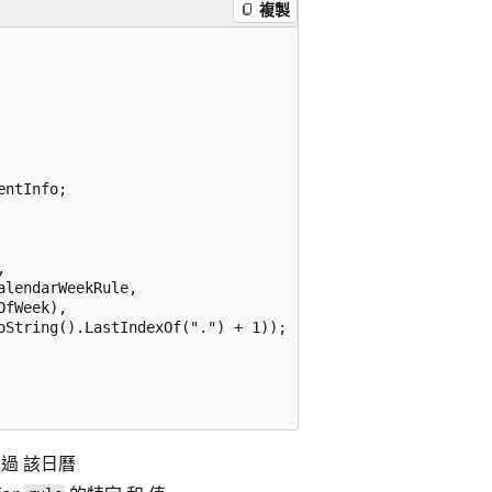
複製
ntInfo;



lendarWeekRule,

fWeek),

String().LastIndexOf(".") + 1));

超過 該日曆