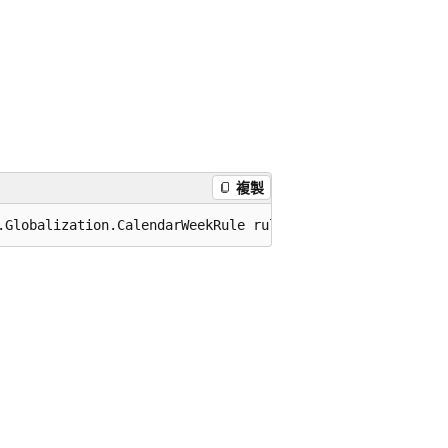
複製
.Globalization.CalendarWeekRule rule, DayOfWeek firstDay