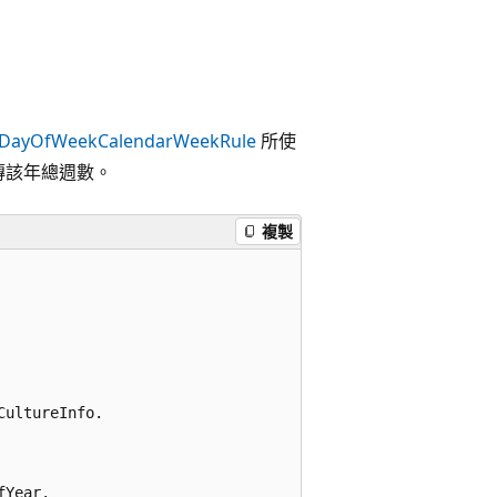
stDayOfWeek
CalendarWeekRule
所使
傳該年總週數。
複製
ultureInfo.

Year.
