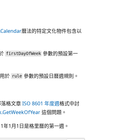
.Calendar
曆法的特定文化物件包含以
於
參數的預設第一
firstDayOfWeek
可用於
參數的預設日曆週規則。
rule
 的部落格文章
ISO 8601 年度週
格式中討
k.GetWeekOfYear
這個問題。
11年1月1日是格里曆的第一週。