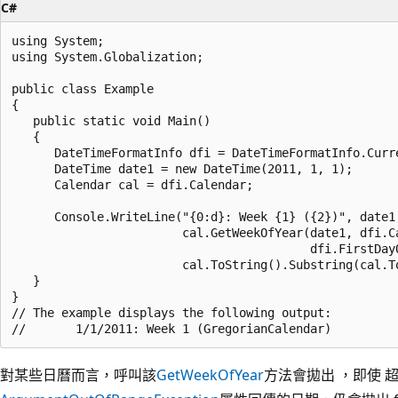
C#
using System;

using System.Globalization;

public class Example

{

   public static void Main()

   {

      DateTimeFormatInfo dfi = DateTimeFormatInfo.Curre
      DateTime date1 = new DateTime(2011, 1, 1);

      Calendar cal = dfi.Calendar;

      Console.WriteLine("{0:d}: Week {1} ({2})", date1,
                        cal.GetWeekOfYear(date1, dfi.Ca
                                          dfi.FirstDayO
                        cal.ToString().Substring(cal.To
   }

}

// The example displays the following output:

對某些日曆而言，呼叫該
GetWeekOfYear
方法會拋出 ，即使 