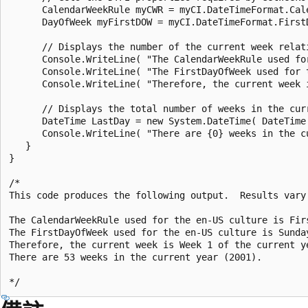
      CalendarWeekRule myCWR = myCI.DateTimeFormat.Cale
      DayOfWeek myFirstDOW = myCI.DateTimeFormat.FirstD
      // Displays the number of the current week relati
      Console.WriteLine( "The CalendarWeekRule used fo
      Console.WriteLine( "The FirstDayOfWeek used for 
      Console.WriteLine( "Therefore, the current week 
      // Displays the total number of weeks in the curr
      DateTime LastDay = new System.DateTime( DateTime.
      Console.WriteLine( "There are {0} weeks in the c
   }

}

/*

This code produces the following output.  Results vary 
The CalendarWeekRule used for the en-US culture is Firs
The FirstDayOfWeek used for the en-US culture is Sunday
Therefore, the current week is Week 1 of the current ye
There are 53 weeks in the current year (2001).
