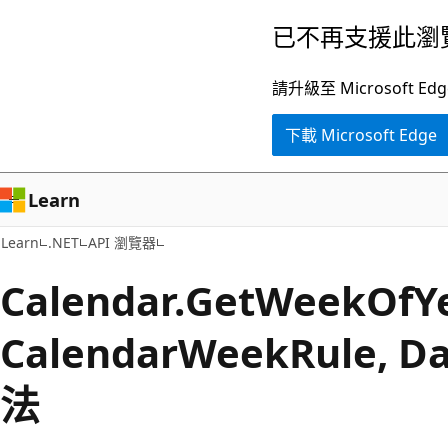
跳
跳
已不再支援此瀏
到
至
主
頁
請升級至 Microsof
要
面
下載 Microsoft Edge
內
內
容
導
覽
Learn
Learn
.NET
API 瀏覽器
Calendar.
Get
Week
OfY
CalendarWeekRule, D
法