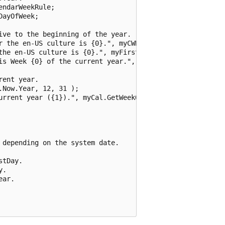
ndarWeekRule;

ayOfWeek;

ve to the beginning of the year.

r the en-US culture is {0}.", myCWR );

the en-US culture is {0}.", myFirstDOW );

is Week {0} of the current year.", myCal.GetWeekOfYear( D
ent year.

Now.Year, 12, 31 );

urrent year ({1}).", myCal.GetWeekOfYear( LastDay, myCWR,
depending on the system date.

tDay.

.

ar.
