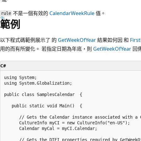
不是一個有效的
CalendarWeekRule
值。
rule
範例
以下程式碼範例展示了 的
GetWeekOfYear
結果如何因 和
Fir
用的而有所變化。 若指定日期為年底，則
GetWeekOfYear
回
C#
using System;

using System.Globalization;

public class SamplesCalendar  {

   public static void Main()  {

      // Gets the Calendar instance associated with a C
      CultureInfo myCI = new CultureInfo("en-US");

      Calendar myCal = myCI.Calendar;

      // Gets the DTFI properties required by GetWeekOf