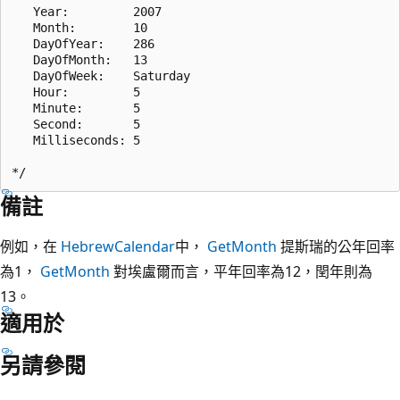
   Year:         2007

   Month:        10

   DayOfYear:    286

   DayOfMonth:   13

   DayOfWeek:    Saturday

   Hour:         5

   Minute:       5

   Second:       5

   Milliseconds: 5

備註
例如，在
HebrewCalendar
中，
GetMonth
提斯瑞的公年回率
為1，
GetMonth
對埃盧爾而言，平年回率為12，閏年則為
13。
適用於
另請參閱