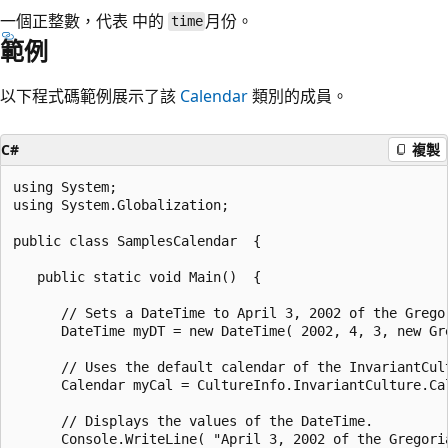
一個正整數，代表 中的
月份。
time
範例
以下程式碼範例展示了該
Calendar
類別的成員。
C#
複製
using System;

using System.Globalization;

public class SamplesCalendar  {

   public static void Main()  {

      // Sets a DateTime to April 3, 2002 of the Gregor
      DateTime myDT = new DateTime( 2002, 4, 3, new Gre
      // Uses the default calendar of the InvariantCult
      Calendar myCal = CultureInfo.InvariantCulture.Cal
      // Displays the values of the DateTime.

      Console.WriteLine( "April 3, 2002 of the Gregoria