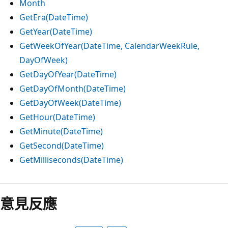
Month
GetEra(DateTime)
GetYear(DateTime)
GetWeekOfYear(DateTime, CalendarWeekRule,
DayOfWeek)
GetDayOfYear(DateTime)
GetDayOfMonth(DateTime)
GetDayOfWeek(DateTime)
GetHour(DateTime)
GetMinute(DateTime)
GetSecond(DateTime)
GetMilliseconds(DateTime)
意見反應