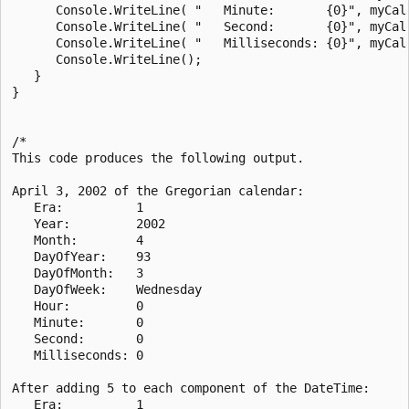
      Console.WriteLine( "   Minute:       {0}", myCal.
      Console.WriteLine( "   Second:       {0}", myCal.
      Console.WriteLine( "   Milliseconds: {0}", myCal.
      Console.WriteLine();

   }

}

/*

This code produces the following output.

April 3, 2002 of the Gregorian calendar:

   Era:          1

   Year:         2002

   Month:        4

   DayOfYear:    93

   DayOfMonth:   3

   DayOfWeek:    Wednesday

   Hour:         0

   Minute:       0

   Second:       0

   Milliseconds: 0

After adding 5 to each component of the DateTime:

   Era:          1
