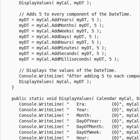
      DisplayValues( myCal, myDT );

      // Adds 5 to every component of the DateTime.

      myDT = myCal.AddYears( myDT, 5 );

      myDT = myCal.AddMonths( myDT, 5 );

      myDT = myCal.AddWeeks( myDT, 5 );

      myDT = myCal.AddDays( myDT, 5 );

      myDT = myCal.AddHours( myDT, 5 );

      myDT = myCal.AddMinutes( myDT, 5 );

      myDT = myCal.AddSeconds( myDT, 5 );

      myDT = myCal.AddMilliseconds( myDT, 5 );

      // Displays the values of the DateTime.

      Console.WriteLine( "After adding 5 to each compon
      DisplayValues( myCal, myDT );

   }

   public static void DisplayValues( Calendar myCal, Da
      Console.WriteLine( "   Era:          {0}", myCal.
      Console.WriteLine( "   Year:         {0}", myCal.
      Console.WriteLine( "   Month:        {0}", myCal.
      Console.WriteLine( "   DayOfYear:    {0}", myCal.
      Console.WriteLine( "   DayOfMonth:   {0}", myCal.
      Console.WriteLine( "   DayOfWeek:    {0}", myCal.
      Console.WriteLine( "   Hour:         {0}", myCal.