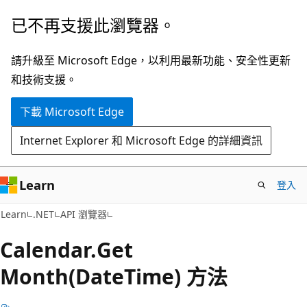
跳
跳
已不再支援此瀏覽器。
到
至
主
頁
請升級至 Microsoft Edge，以利用最新功能、安全性更新
要
面
和技術支援。
內
內
下載 Microsoft Edge
容
導
覽
Internet Explorer 和 Microsoft Edge 的詳細資訊
Learn
登入
C#
Learn
.NET
API 瀏覽器
Calendar.
Get
Month(DateTime) 方法