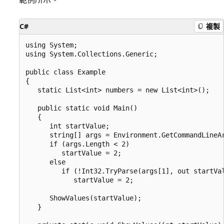
C#
複製
using System;

using System.Collections.Generic;

public class Example

{

   static List<int> numbers = new List<int>();

   public static void Main()

   {

      int startValue;

      string[] args = Environment.GetCommandLineAr
      if (args.Length < 2)

         startValue = 2;

      else

         if (!Int32.TryParse(args[1], out startVal
            startValue = 2;

      ShowValues(startValue);

   }
