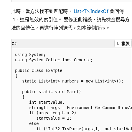
此時，當方法找不到匹配時，
List<T>.IndexOf
會回傳
-1，這是無效的索引值。 要修正此錯誤，請先檢查搜尋方
法的回傳值，再進行陣列迭代，如本範例所示。
C#
複製
using System;

using System.Collections.Generic;

public class Example

{

   static List<int> numbers = new List<int>();

   public static void Main()

   {

      int startValue;

      string[] args = Environment.GetCommandLineAr
      if (args.Length < 2)

         startValue = 2;

      else

         if (!Int32.TryParse(args[1], out startVal