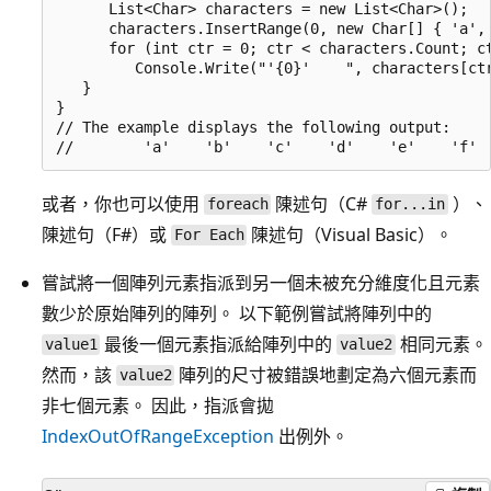
      List<Char> characters = new List<Char>();

      characters.InsertRange(0, new Char[] { 'a', 
      for (int ctr = 0; ctr < characters.Count; ct
         Console.Write("'{0}'    ", characters[ctr
   }

}

// The example displays the following output:

或者，你也可以使用
陳述句（C#
）、
foreach
for...in
陳述句（F#）或
陳述句（Visual Basic）。
For Each
嘗試將一個陣列元素指派到另一個未被充分維度化且元素
數少於原始陣列的陣列。 以下範例嘗試將陣列中的
最後一個元素指派給陣列中的
相同元素。
value1
value2
然而，該
陣列的尺寸被錯誤地劃定為六個元素而
value2
非七個元素。 因此，指派會拋
IndexOutOfRangeException
出例外。