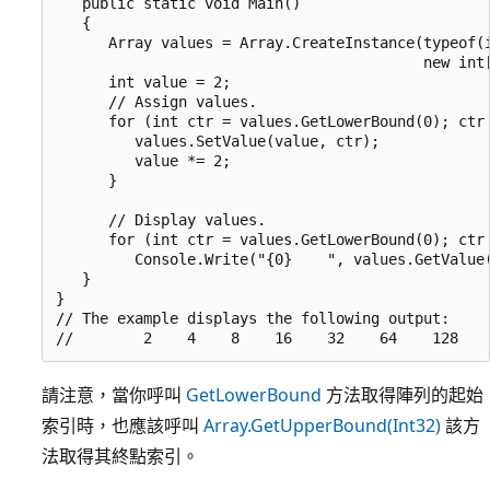
   public static void Main()

   {

      Array values = Array.CreateInstance(typeof(i
                                          new int[
      int value = 2;

      // Assign values.

      for (int ctr = values.GetLowerBound(0); ctr 
         values.SetValue(value, ctr);

         value *= 2;

      }

      // Display values.

      for (int ctr = values.GetLowerBound(0); ctr 
         Console.Write("{0}    ", values.GetValue(
   }

}

// The example displays the following output:

請注意，當你呼叫
GetLowerBound
方法取得陣列的起始
索引時，也應該呼叫
Array.GetUpperBound(Int32)
該方
法取得其終點索引。