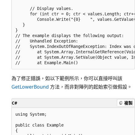
      // Display values.

      for (int ctr = 0; ctr < values.Length; ctr++
         Console.Write("{0}    ", values.GetValue(
   }

}

// The example displays the following output:

//    Unhandled Exception:

//    System.IndexOutOfRangeException: Index was o
//       at System.Array.InternalGetReference(Void
//       at System.Array.SetValue(Object value, In
為了修正錯誤，如以下範例所示，你可以直接呼叫該
GetLowerBound
方法，而非對陣列的起始索引做假設。
C#
複製
using System;

public class Example

{
