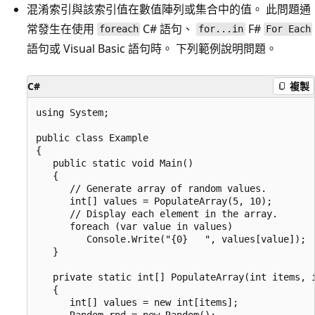
混淆索引與該索引值在數值陣列或集合中的值。 此問題通
常發生在使用
C# 語句、
F#
foreach
for...in
For Each
語句或 Visual Basic 語句時。 下列範例說明問題。
C#
複製
using System;

public class Example

{

   public static void Main()

   {

      // Generate array of random values.

      int[] values = PopulateArray(5, 10);

      // Display each element in the array.

      foreach (var value in values)

         Console.Write("{0}   ", values[value]);

   }

   private static int[] PopulateArray(int items, i
   {

      int[] values = new int[items];

      Random rnd = new Random();
