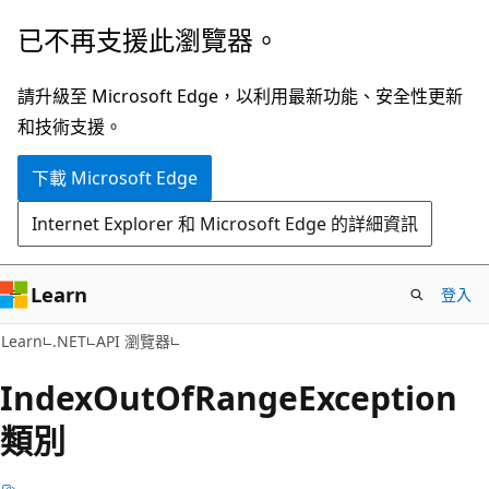
跳
跳
已不再支援此瀏覽器。
到
至
主
頁
請升級至 Microsoft Edge，以利用最新功能、安全性更新
要
面
和技術支援。
內
內
下載 Microsoft Edge
容
導
覽
Internet Explorer 和 Microsoft Edge 的詳細資訊
Learn
登入
C#
Learn
.NET
API 瀏覽器
Index
Out
OfRange
Exception
類別