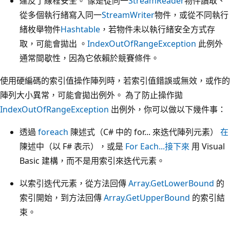
違反了線程安全。 像是從同一
StreamReader
物件讀取、
從多個執行緒寫入同一
StreamWriter
物件，或從不同執行
緒枚舉物件
Hashtable
，若物件未以執行緒安全方式存
取，可能會拋出 。
IndexOutOfRangeException
此例外
通常間歇性，因為它依賴於競賽條件。
使用硬編碼的索引值操作陣列時，若索引值錯誤或無效，或作的
陣列大小異常，可能會拋出例外。 為了防止操作拋
IndexOutOfRangeException
出例外，你可以做以下幾件事：
透過
foreach
陳述式（C# 中的 for... 來迭代陣列元素）
在
陳述中（以 F# 表示），或是
For Each...接下來
用 Visual
Basic 建構，而不是用索引來迭代元素。
以索引迭代元素，從方法回傳
Array.GetLowerBound
的
索引開始，到方法回傳
Array.GetUpperBound
的索引結
束。