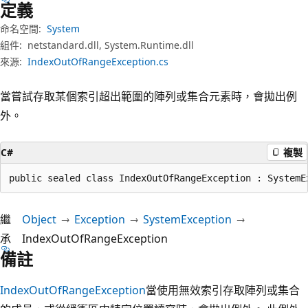
定義
命名空間:
System
組件:
netstandard.dll, System.Runtime.dll
來源:
IndexOutOfRangeException.cs
當嘗試存取某個索引超出範圍的陣列或集合元素時，會拋出例
外。
C#
複製
public sealed class IndexOutOfRangeException : SystemE
繼
Object
Exception
SystemException
承
IndexOutOfRangeException
備註
IndexOutOfRangeException
當使用無效索引存取陣列或集合