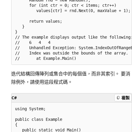
      for (int ctr = 0; ctr < items; ctr++)

         values[ctr] = rnd.Next(0, maxValue + 1);

      return values;

   }

}

// The example displays output like the following:
//    6   4   4

//    Unhandled Exception: System.IndexOutOfRangeE
//    Index was outside the bounds of the array.

迭代結構回傳陣列或集合中的每個值，而非其索引。 要消
除例外，請使用這段程式碼。
C#
複製
using System;

public class Example

{

   public static void Main()
