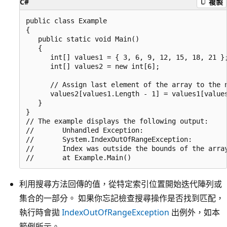
C#
複製
public class Example

{

   public static void Main()

   {

      int[] values1 = { 3, 6, 9, 12, 15, 18, 21 };
      int[] values2 = new int[6];

      // Assign last element of the array to the n
      values2[values1.Length - 1] = values1[values
   }

}

// The example displays the following output:

//       Unhandled Exception:

//       System.IndexOutOfRangeException:

//       Index was outside the bounds of the array
利用搜尋方法回傳的值，從特定索引位置開始迭代陣列或
集合的一部分。 如果你忘記檢查搜尋操作是否找到匹配，
執行時會拋
IndexOutOfRangeException
出例外，如本
範例所示。