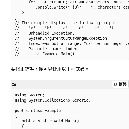
      for (int ctr = 0; ctr <= characters.Count; c
         Console.Write("'{0}'    ", characters[ctr
   }

}

// The example displays the following output:

//    'a'    'b'    'c'    'd'    'e'    'f'

//    Unhandled Exception:

//    System.ArgumentOutOfRangeException:

//    Index was out of range. Must be non-negative
//    Parameter name: index

要修正錯誤，你可以使用以下程式碼。
C#
複製
using System;

using System.Collections.Generic;

public class Example

{

   public static void Main()

   {
