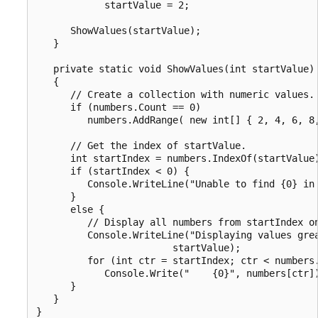
            startValue = 2;

      ShowValues(startValue);

   }

   private static void ShowValues(int startValue)

   {

      // Create a collection with numeric values.

      if (numbers.Count == 0)

         numbers.AddRange( new int[] { 2, 4, 6, 8,
      // Get the index of startValue.

      int startIndex = numbers.IndexOf(startValue)
      if (startIndex < 0) {

         Console.WriteLine("Unable to find {0} in 
      }

      else {

         // Display all numbers from startIndex on
         Console.WriteLine("Displaying values grea
                        startValue);

         for (int ctr = startIndex; ctr < numbers.
            Console.Write("    {0}", numbers[ctr])
      }

   }

}
