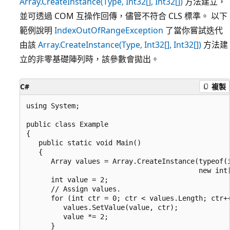
Array.CreateInstance(Type, Int32[], Int32[])
方法建立，
並可透過 COM 互操作回傳，儘管不符合 CLS 標準。 以下
範例說明
IndexOutOfRangeException
了當你嘗試迭代
由該
Array.CreateInstance(Type, Int32[], Int32[])
方法建
立的非零基礎陣列時，該參數會拋出。
C#
複製
using System;

public class Example

{

   public static void Main()

   {

      Array values = Array.CreateInstance(typeof(i
                                          new int[
      int value = 2;

      // Assign values.

      for (int ctr = 0; ctr < values.Length; ctr++
         values.SetValue(value, ctr);

         value *= 2;

      }
