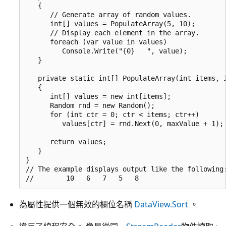
   {

      // Generate array of random values.

      int[] values = PopulateArray(5, 10);

      // Display each element in the array.

      foreach (var value in values)

         Console.Write("{0}   ", value);

   }

   private static int[] PopulateArray(int items, i
   {

      int[] values = new int[items];

      Random rnd = new Random();

      for (int ctr = 0; ctr < items; ctr++)

         values[ctr] = rnd.Next(0, maxValue + 1);

      return values;

   }

}

// The example displays output like the following:
為屬性提供一個無效的欄位名稱
DataView.Sort
。