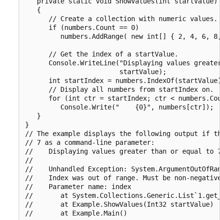
   private static void ShowValues(int startValue)

   {

      // Create a collection with numeric values.

      if (numbers.Count == 0)

         numbers.AddRange( new int[] { 2, 4, 6, 8,
      // Get the index of a startValue.

      Console.WriteLine("Displaying values greater
                        startValue);

      int startIndex = numbers.IndexOf(startValue)
      // Display all numbers from startIndex on.

      for (int ctr = startIndex; ctr < numbers.Cou
         Console.Write("    {0}", numbers[ctr]);

   }

}

// The example displays the following output if th
// 7 as a command-line parameter:

//    Displaying values greater than or equal to 7
//

//    Unhandled Exception: System.ArgumentOutOfRan
//    Index was out of range. Must be non-negative
//    Parameter name: index

//       at System.Collections.Generic.List`1.get_
//       at Example.ShowValues(Int32 startValue)
