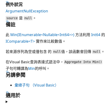
例外狀況
ArgumentNullException
是
。
source
null
備註
此
Min(IEnumerable<Nullable<Int64>>)
方法利用
Int64
的
IComparable<T>
實作來比較數值。
若來源序列為空或僅包含 的
值，該函數會回傳
。
null
null
在Visual Basic查詢表達式語法中，
Aggregate Into Min()
子句可轉譯為
Min
的呼叫。
另請參閱
彙總子句 （Visual Basic）
適用於