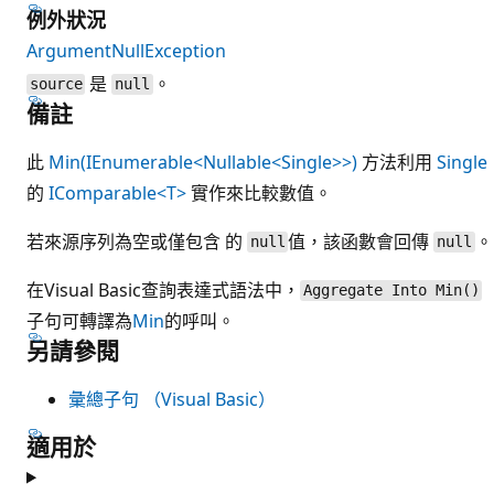
例外狀況
ArgumentNullException
是
。
source
null
備註
此
Min(IEnumerable<Nullable<Single>>)
方法利用
Single
的
IComparable<T>
實作來比較數值。
若來源序列為空或僅包含 的
值，該函數會回傳
。
null
null
在Visual Basic查詢表達式語法中，
Aggregate Into Min()
子句可轉譯為
Min
的呼叫。
另請參閱
彙總子句 （Visual Basic）
適用於