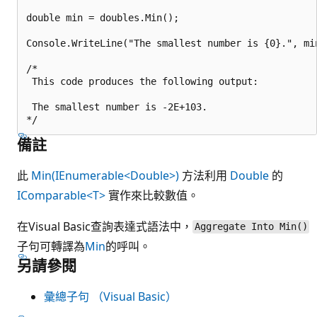
double min = doubles.Min();

Console.WriteLine("The smallest number is {0}.", min
/*

 This code produces the following output:

 The smallest number is -2E+103.

備註
此
Min(IEnumerable<Double>)
方法利用
Double
的
IComparable<T>
實作來比較數值。
在Visual Basic查詢表達式語法中，
Aggregate Into Min()
子句可轉譯為
Min
的呼叫。
另請參閱
彙總子句 （Visual Basic）