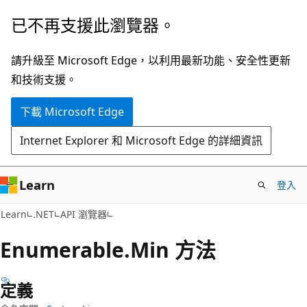
跳
跳
已不再支援此瀏覽器。
到
至
主
頁
請升級至 Microsoft Edge，以利用最新功能、安全性更新
要
面
和技術支援。
內
內
下載 Microsoft Edge
容
導
覽
Internet Explorer 和 Microsoft Edge 的詳細資訊
Learn
登入
C#
Learn
.NET
API 瀏覽器
Enumerable.
Min 方法
定義