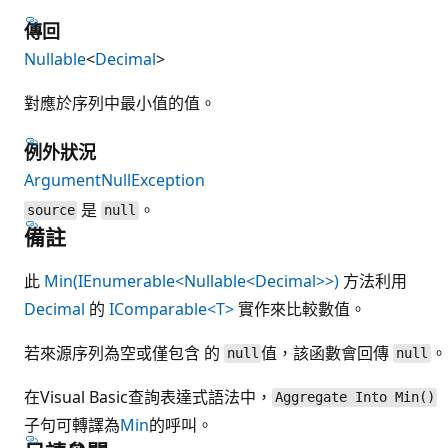
傳回
Nullable
<
Decimal
>
對應於序列中最小值的值。
例外狀況
ArgumentNullException
是
。
source
null
備註
此
Min(IEnumerable<Nullable<Decimal>>)
方法利用
Decimal
的
IComparable<T>
實作來比較數值。
若來源序列為空或僅包含 的
值，該函數會回傳
。
null
null
在Visual Basic查詢表達式語法中，
Aggregate Into Min()
子句可轉譯為
Min
的呼叫。