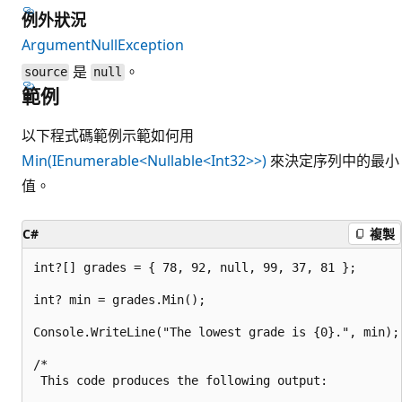
例外狀況
ArgumentNullException
是
。
source
null
範例
以下程式碼範例示範如何用
Min(IEnumerable<Nullable<Int32>>)
來決定序列中的最小
值。
C#
複製
int?[] grades = { 78, 92, null, 99, 37, 81 };

int? min = grades.Min();

Console.WriteLine("The lowest grade is {0}.", min);

/*

 This code produces the following output:
