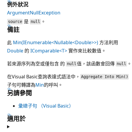
例外狀況
ArgumentNullException
是
。
source
null
備註
此
Min(IEnumerable<Nullable<Double>>)
方法利用
Double
的
IComparable<T>
實作來比較數值。
若來源序列為空或僅包含 的
值，該函數會回傳
。
null
null
在Visual Basic查詢表達式語法中，
Aggregate Into Min()
子句可轉譯為
Min
的呼叫。
另請參閱
彙總子句 （Visual Basic）
適用於