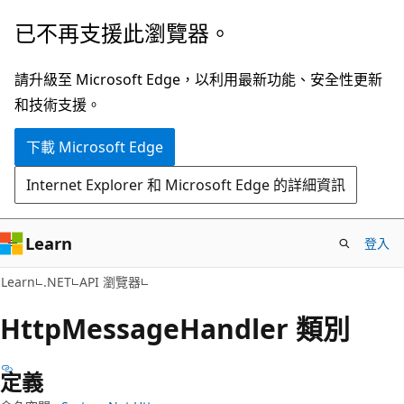
跳
跳
已不再支援此瀏覽器。
到
至
主
頁
請升級至 Microsoft Edge，以利用最新功能、安全性更新
要
面
和技術支援。
內
內
下載 Microsoft Edge
容
導
覽
Internet Explorer 和 Microsoft Edge 的詳細資訊
Learn
登入
C#
Learn
.NET
API 瀏覽器
Http
Message
Handler 類別
定義