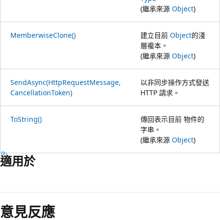
(繼承來源
Object
)
MemberwiseClone()
建立目前
Object
的淺
層複本。
(繼承來源
Object
)
SendAsync(HttpRequestMessage,
以非同步操作方式發送
CancellationToken)
HTTP 請求。
ToString()
傳回表示目前 物件的
字串。
(繼承來源
Object
)
適用於
閱
讀
意見反應
模