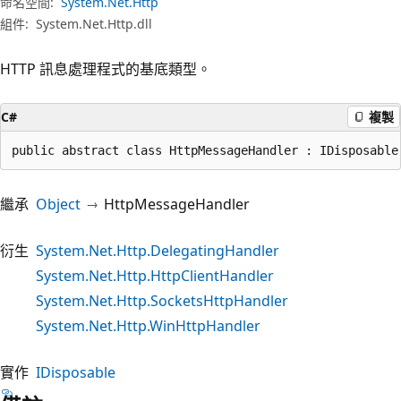
命名空間:
System.Net.Http
組件:
System.Net.Http.dll
HTTP 訊息處理程式的基底類型。
C#
複製
public abstract class HttpMessageHandler : IDisposable
繼承
Object
HttpMessageHandler
衍生
System.Net.Http.DelegatingHandler
System.Net.Http.HttpClientHandler
System.Net.Http.SocketsHttpHandler
System.Net.Http.WinHttpHandler
實作
IDisposable