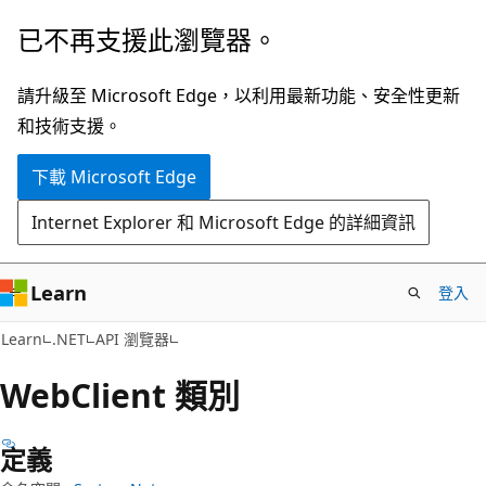
跳
跳
已不再支援此瀏覽器。
到
至
主
頁
請升級至 Microsoft Edge，以利用最新功能、安全性更新
要
面
和技術支援。
內
內
下載 Microsoft Edge
容
導
覽
Internet Explorer 和 Microsoft Edge 的詳細資訊
Learn
登入
C#
Learn
.NET
API 瀏覽器
Web
Client 類別
定義