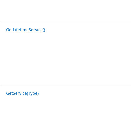
GetLifetimeService()
GetService(Type)