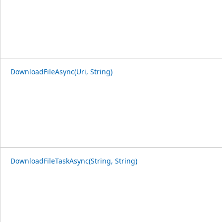
DownloadFileAsync(Uri, String)
DownloadFileTaskAsync(String, String)