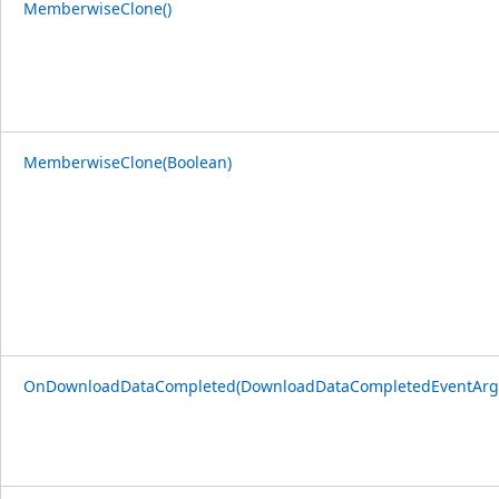
MemberwiseClone()
MemberwiseClone(Boolean)
OnDownloadDataCompleted(DownloadDataCompletedEventArg