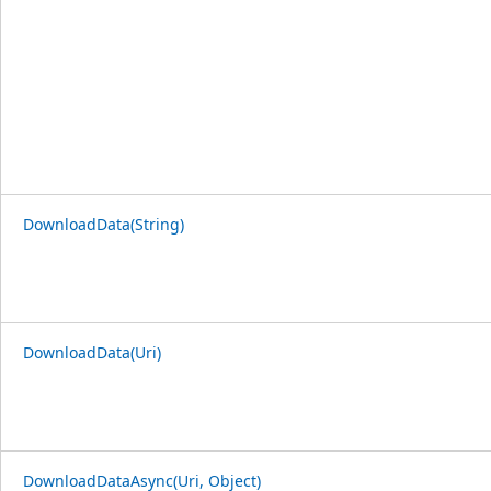
DownloadData(String)
DownloadData(Uri)
DownloadDataAsync(Uri, Object)