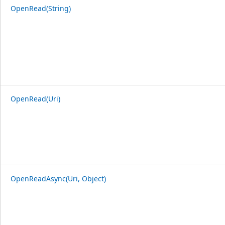
OpenRead(String)
OpenRead(Uri)
OpenReadAsync(Uri, Object)