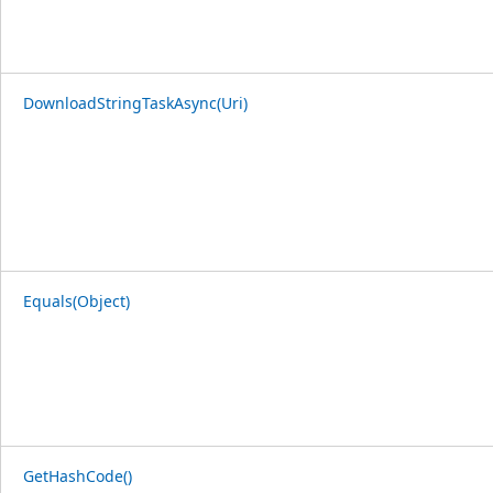
DownloadStringTaskAsync(Uri)
Equals(Object)
GetHashCode()