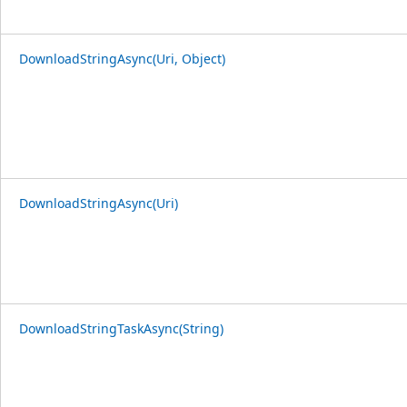
DownloadStringAsync(Uri, Object)
DownloadStringAsync(Uri)
DownloadStringTaskAsync(String)