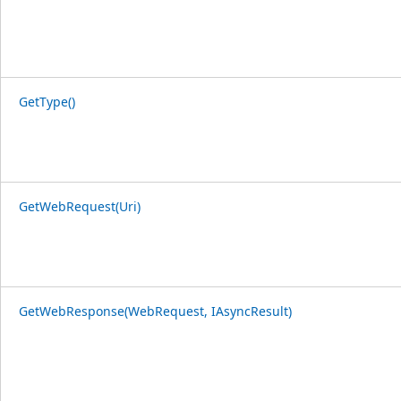
GetType()
GetWebRequest(Uri)
GetWebResponse(WebRequest, IAsyncResult)