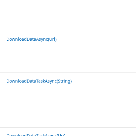
DownloadDataAsync(Uri)
DownloadDataTaskAsync(String)
DownloadDataTaskAsync(Uri)