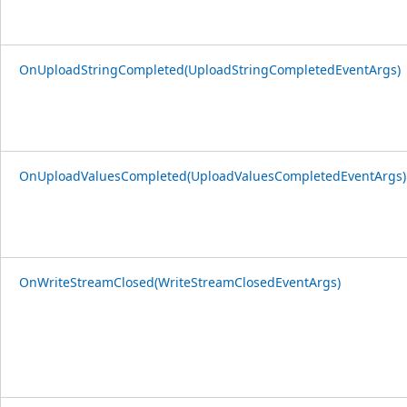
OnUploadStringCompleted(UploadStringCompletedEventArgs)
OnUploadValuesCompleted(UploadValuesCompletedEventArgs)
OnWriteStreamClosed(WriteStreamClosedEventArgs)