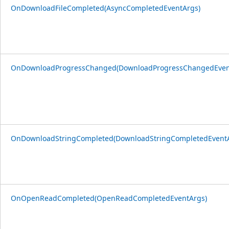
OnDownloadFileCompleted(AsyncCompletedEventArgs)
OnDownloadProgressChanged(DownloadProgressChangedEven
OnDownloadStringCompleted(DownloadStringCompletedEventA
OnOpenReadCompleted(OpenReadCompletedEventArgs)