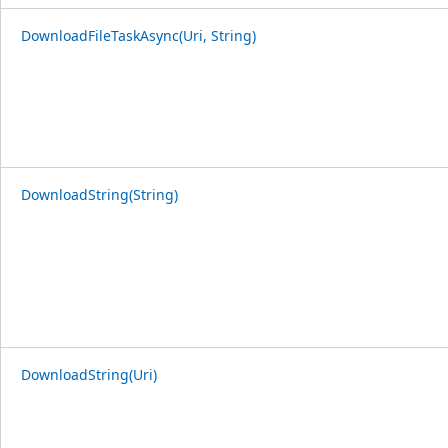
DownloadFileTaskAsync(Uri, String)
DownloadString(String)
DownloadString(Uri)