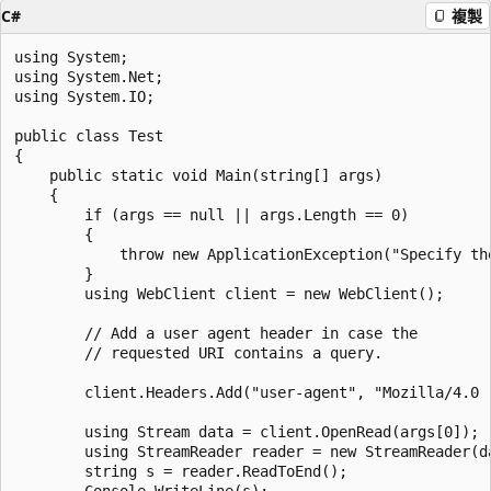
C#
複製
using System;

using System.Net;

using System.IO;

public class Test

{

    public static void Main(string[] args)

    {

        if (args == null || args.Length == 0)

        {

            throw new ApplicationException("Specify th
        }

        using WebClient client = new WebClient();

        // Add a user agent header in case the

        // requested URI contains a query.

        client.Headers.Add("user-agent", "Mozilla/4.0 
        using Stream data = client.OpenRead(args[0]);

        using StreamReader reader = new StreamReader(da
        string s = reader.ReadToEnd();

        Console.WriteLine(s);
