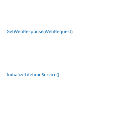
GetWebResponse(WebRequest)
InitializeLifetimeService()