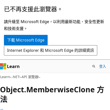
跳
跳
已不再支援此瀏覽器。
到
至
主
頁
請升級至 Microsoft Edge，以利用最新功能、安全性更新
要
面
和技術支援。
內
內
下載 Microsoft Edge
容
導
覽
Internet Explorer 和 Microsoft Edge 的詳細資訊
Learn
登入
C#
Learn
.NET
API 瀏覽器
Object.
Memberwise
Clone 方
法