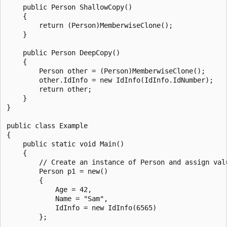
    public Person ShallowCopy()

    {

        return (Person)MemberwiseClone();

    }

    public Person DeepCopy()

    {

        Person other = (Person)MemberwiseClone();

        other.IdInfo = new IdInfo(IdInfo.IdNumber);

        return other;

    }

}

public class Example

{

    public static void Main()

    {

        // Create an instance of Person and assign valu
        Person p1 = new()

        {

            Age = 42,

            Name = "Sam",

            IdInfo = new IdInfo(6565)

        };
