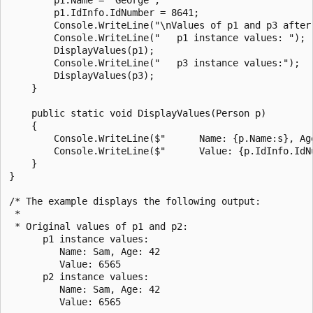
        p1.IdInfo.IdNumber = 8641;

        Console.WriteLine("\nValues of p1 and p3 after 
        Console.WriteLine("   p1 instance values: ");

        DisplayValues(p1);

        Console.WriteLine("   p3 instance values:");

        DisplayValues(p3);

    }

    public static void DisplayValues(Person p)

    {

        Console.WriteLine($"      Name: {p.Name:s}, Age
        Console.WriteLine($"      Value: {p.IdInfo.IdNu
    }

}

/* The example displays the following output:

 * 

 * Original values of p1 and p2:

      p1 instance values:

         Name: Sam, Age: 42

         Value: 6565

      p2 instance values:

         Name: Sam, Age: 42

         Value: 6565
