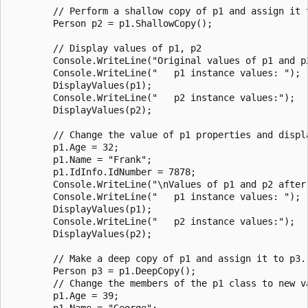
        // Perform a shallow copy of p1 and assign it t
        Person p2 = p1.ShallowCopy();

        // Display values of p1, p2

        Console.WriteLine("Original values of p1 and p2
        Console.WriteLine("   p1 instance values: ");

        DisplayValues(p1);

        Console.WriteLine("   p2 instance values:");

        DisplayValues(p2);

        // Change the value of p1 properties and displa
        p1.Age = 32;

        p1.Name = "Frank";

        p1.IdInfo.IdNumber = 7878;

        Console.WriteLine("\nValues of p1 and p2 after 
        Console.WriteLine("   p1 instance values: ");

        DisplayValues(p1);

        Console.WriteLine("   p2 instance values:");

        DisplayValues(p2);

        // Make a deep copy of p1 and assign it to p3.

        Person p3 = p1.DeepCopy();

        // Change the members of the p1 class to new va
        p1.Age = 39;

        p1.Name = "George";
