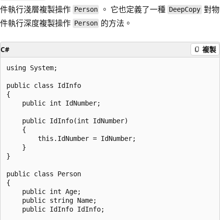
件執行淺層複製操作
。 它也定義了一種
對物
Person
DeepCopy
件執行深度複製操作
的方法。
Person
C#
複製
using System;

public class IdInfo

{

    public int IdNumber;

    public IdInfo(int IdNumber)

    {

        this.IdNumber = IdNumber;

    }

}

public class Person

{

    public int Age;

    public string Name;

    public IdInfo IdInfo;
