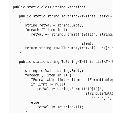
public static class StringExtensions

{

   public static string ToString2<T>(this List<T> 
   {

      string retVal = string.Empty;

      foreach (T item in l)

         retVal += string.Format("{0}{1}", string.
                                                  
                                  item);

      return string.IsNullOrEmpty(retVal) ? "{}" :
   }

   public static string ToString<T>(this List<T> l
   {

      string retVal = string.Empty;

      foreach (T item in l) {

         IFormattable ifmt = item as IFormattable;
         if (ifmt != null)

            retVal += string.Format("{0}{1}",

                                    string.IsNullO
                                       "" : ", ", 
         else

            retVal += ToString2(l);

      }
