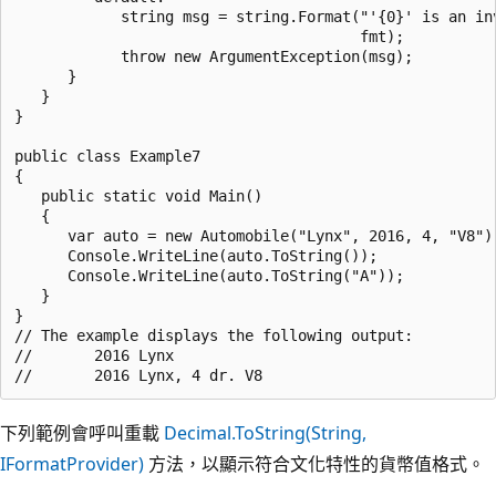
            string msg = string.Format("'{0}' is an inv
                                       fmt);

            throw new ArgumentException(msg);

      }

   }

}

public class Example7

{

   public static void Main()

   {

      var auto = new Automobile("Lynx", 2016, 4, "V8");
      Console.WriteLine(auto.ToString());

      Console.WriteLine(auto.ToString("A"));

   }

}

// The example displays the following output:

//       2016 Lynx

下列範例會呼叫重載
Decimal.ToString(String,
IFormatProvider)
方法，以顯示符合文化特性的貨幣值格式。