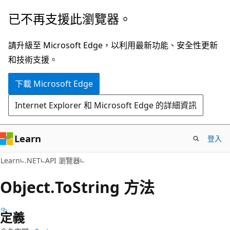
跳
跳
已不再支援此瀏覽器。
到
至
主
頁
請升級至 Microsoft Edge，以利用最新功能、安全性更新
要
面
和技術支援。
內
內
下載 Microsoft Edge
容
導
覽
Internet Explorer 和 Microsoft Edge 的詳細資訊
Learn
登入
C#
Learn
.NET
API 瀏覽器
Object.
To
String 方法
定義