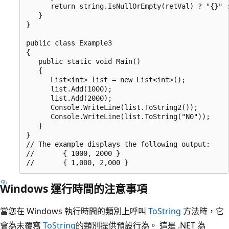
      return string.IsNullOrEmpty(retVal) ? "{}" :
   }

}

public class Example3

{

   public static void Main()

   {

      List<int> list = new List<int>();

      list.Add(1000);

      list.Add(2000);

      Console.WriteLine(list.ToString2());

      Console.WriteLine(list.ToString("N0"));

   }

}

// The example displays the following output:

//       { 1000, 2000 }

Windows 運行時間的注意事項
當您在 Windows 執行時間的類別上呼叫
ToString
方法時，它
會為未覆寫
ToString
的類別提供預設行為。 這是 .NET 為