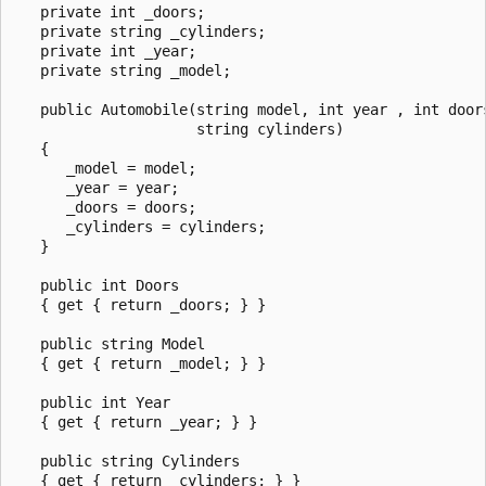
   private int _doors;

   private string _cylinders;

   private int _year;

   private string _model;

   public Automobile(string model, int year , int doors
                     string cylinders)

   {

      _model = model;

      _year = year;

      _doors = doors;

      _cylinders = cylinders;

   }

   public int Doors

   { get { return _doors; } }

   public string Model

   { get { return _model; } }

   public int Year

   { get { return _year; } }

   public string Cylinders

   { get { return _cylinders; } }
