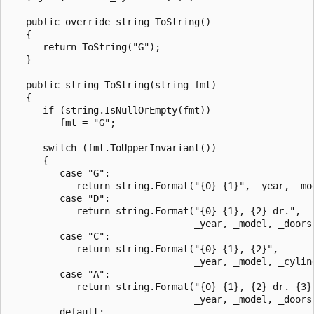
   public override string ToString()

   {

      return ToString("G");

   }

   public string ToString(string fmt)

   {

      if (string.IsNullOrEmpty(fmt))

         fmt = "G";

      switch (fmt.ToUpperInvariant())

      {

         case "G":

            return string.Format("{0} {1}", _year, _mod
         case "D":

            return string.Format("{0} {1}, {2} dr.",

                                 _year, _model, _doors)
         case "C":

            return string.Format("{0} {1}, {2}",

                                 _year, _model, _cylind
         case "A":

            return string.Format("{0} {1}, {2} dr. {3}"
                                 _year, _model, _doors,
         default:
