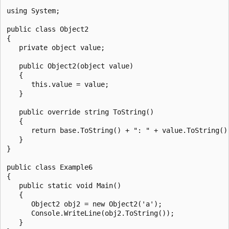
using System;

public class Object2

{

   private object value;

   public Object2(object value)

   {

      this.value = value;

   }

   public override string ToString()

   {

      return base.ToString() + ": " + value.ToString();
   }

}

public class Example6

{

   public static void Main()

   {

      Object2 obj2 = new Object2('a');

      Console.WriteLine(obj2.ToString());

   }
