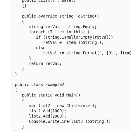
   public CList() : base()

   {}

   public override string ToString()

   {

      string retVal = string.Empty;

      foreach (T item in this) {

         if (string.IsNullOrEmpty(retVal))

            retVal += item.ToString();

         else

            retVal += string.Format(", {0}", item)
      }

      return retVal;

   }

}

public class Example2

{

   public static void Main()

   {

      var list2 = new CList<int>();

      list2.Add(1000);

      list2.Add(2000);

      Console.WriteLine(list2.ToString());

   }
