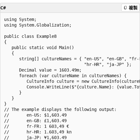
C#
複製
using System;

using System.Globalization;

public class Example8

{

   public static void Main()

   {

      string[] cultureNames = { "en-US", "en-GB", "fr-F
                                "hr-HR", "ja-JP" };

      Decimal value = 1603.49m;

      foreach (var cultureName in cultureNames) {

         CultureInfo culture = new CultureInfo(cultureN
         Console.WriteLine($"{culture.Name}: {value.ToS
      }

   }

}

// The example displays the following output:

//       en-US: $1,603.49

//       en-GB: £1,603.49

//       fr-FR: 1 603,49 €

//       hr-HR: 1.603,49 kn
