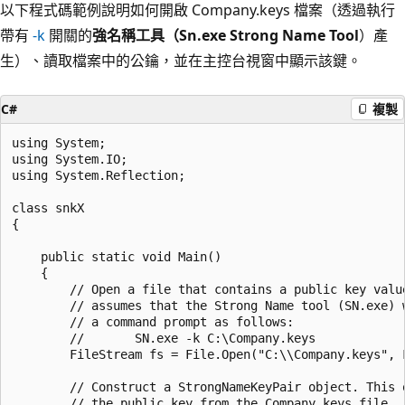
以下程式碼範例說明如何開啟 Company.keys 檔案（透過執行
帶有
-k
開關的
強名稱工具（Sn.exe Strong Name Tool
）產
生）、讀取檔案中的公鑰，並在主控台視窗中顯示該鍵。
C#
複製
using System;

using System.IO;

using System.Reflection;

class snkX

{

    public static void Main()

    {

        // Open a file that contains a public key value
        // assumes that the Strong Name tool (SN.exe) w
        // a command prompt as follows:

        //       SN.exe -k C:\Company.keys

        FileStream fs = File.Open("C:\\Company.keys", F
        // Construct a StrongNameKeyPair object. This o
        // the public key from the Company.keys file.
