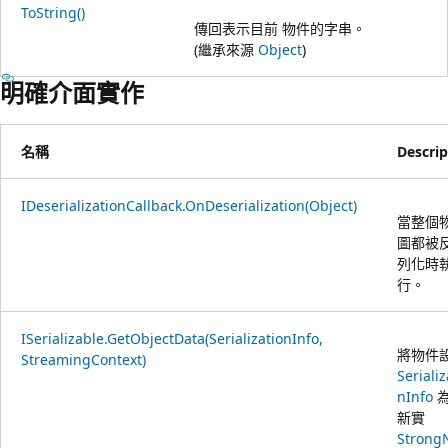
ToString()
傳回表示目前 物件的字串。
(繼承來源
Object
)
明確介面實作
名稱
Descrip
IDeserializationCallback.OnDeserialization(Object)
當整個
圖都被
列化時
行。
ISerializable.GetObjectData(SerializationInfo,
將物件
StreamingContext)
Serializ
nInfo
新實
Stron