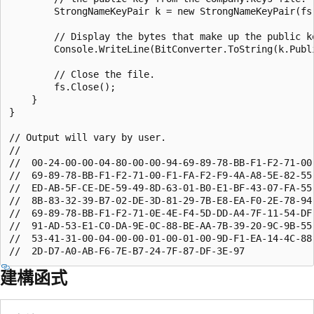
        StrongNameKeyPair k = new StrongNameKeyPair(fs)
        // Display the bytes that make up the public ke
        Console.WriteLine(BitConverter.ToString(k.Publi
        // Close the file.

        fs.Close();

    }

}

// Output will vary by user.

//

//  00-24-00-00-04-80-00-00-94-69-89-78-BB-F1-F2-71-00-
//  69-89-78-BB-F1-F2-71-00-F1-FA-F2-F9-4A-A8-5E-82-55-
//  ED-AB-5F-CE-DE-59-49-8D-63-01-B0-E1-BF-43-07-FA-55-
//  8B-83-32-39-B7-02-DE-3D-81-29-7B-E8-EA-F0-2E-78-94-
//  69-89-78-BB-F1-F2-71-0E-4E-F4-5D-DD-A4-7F-11-54-DF-
//  91-AD-53-E1-C0-DA-9E-0C-88-BE-AA-7B-39-20-9C-9B-55-
//  53-41-31-00-04-00-00-01-00-01-00-9D-F1-EA-14-4C-88-
建構函式