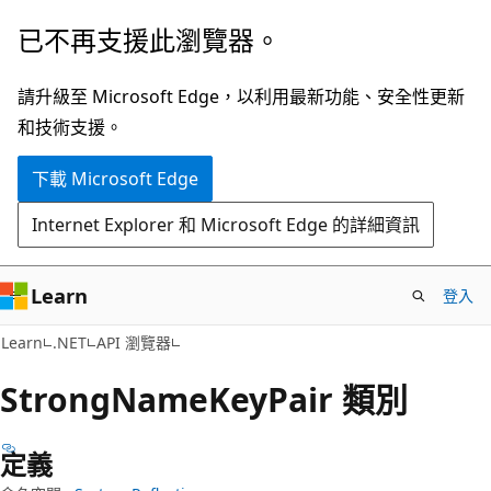
跳
跳
已不再支援此瀏覽器。
到
至
主
頁
請升級至 Microsoft Edge，以利用最新功能、安全性更新
要
面
和技術支援。
內
內
下載 Microsoft Edge
容
導
覽
Internet Explorer 和 Microsoft Edge 的詳細資訊
Learn
登入
C#
Learn
.NET
API 瀏覽器
Strong
Name
Key
Pair 類別
定義