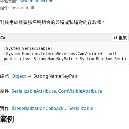
命名空間:
System.Reflection
組件:
mscorlib.dll
封裝用於簽署強名稱組合的公鑰或私鑰對的存取權。
C#
複製
[System.Serializable]

[System.Runtime.InteropServices.ComVisible(true)]

public class StrongNameKeyPair : System.Runtime.Serial
繼承
Object
StrongNameKeyPair
屬性
SerializableAttribute
ComVisibleAttribute
實作
IDeserializationCallback
ISerializable
範例