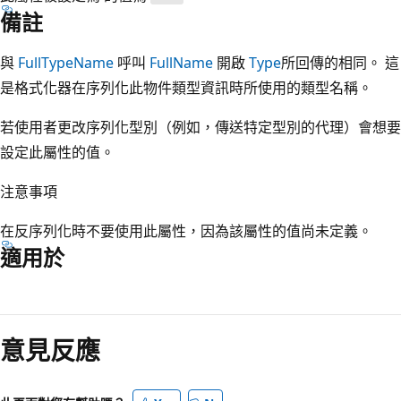
備註
與
FullTypeName
呼叫
FullName
開啟
Type
所回傳的相同。 這
是格式化器在序列化此物件類型資訊時所使用的類型名稱。
若使用者更改序列化型別（例如，傳送特定型別的代理）會想要
設定此屬性的值。
注意事項
在反序列化時不要使用此屬性，因為該屬性的值尚未定義。
適用於
閱
讀
意見反應
模
式
已