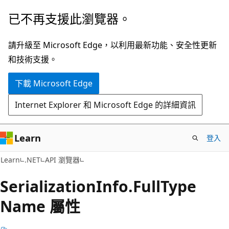
跳
跳
已不再支援此瀏覽器。
到
至
主
頁
請升級至 Microsoft Edge，以利用最新功能、安全性更新
要
面
和技術支援。
內
內
下載 Microsoft Edge
容
導
覽
Internet Explorer 和 Microsoft Edge 的詳細資訊
Learn
登入
C#
Learn
.NET
API 瀏覽器
Serialization
Info.
Full
Type
Name 屬性