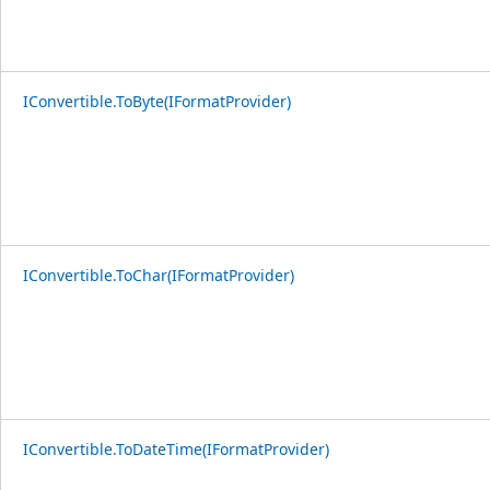
IConvertible.ToByte(IFormatProvider)
IConvertible.ToChar(IFormatProvider)
IConvertible.ToDateTime(IFormatProvider)