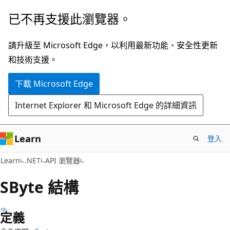
跳
跳
已不再支援此瀏覽器。
到
至
主
頁
請升級至 Microsoft Edge，以利用最新功能、安全性更新
要
面
和技術支援。
內
內
下載 Microsoft Edge
容
導
覽
Internet Explorer 和 Microsoft Edge 的詳細資訊
Learn
登入
C#
Learn
.NET
API 瀏覽器
SByte 結構
定義