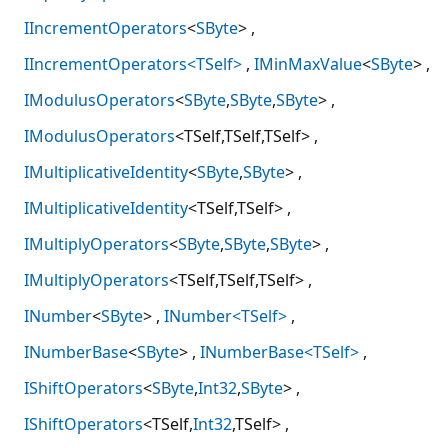
IIncrementOperators
<
SByte
>
IIncrementOperators<TSelf>
IMinMaxValue
<
SByte
>
IModulusOperators
<
SByte
,
SByte
,
SByte
>
IModulusOperators
<TSelf,TSelf,TSelf>
IMultiplicativeIdentity
<
SByte
,
SByte
>
IMultiplicativeIdentity
<TSelf,TSelf>
IMultiplyOperators
<
SByte
,
SByte
,
SByte
>
IMultiplyOperators
<TSelf,TSelf,TSelf>
INumber
<
SByte
>
INumber<TSelf>
INumberBase
<
SByte
>
INumberBase<TSelf>
IShiftOperators
<
SByte
,
Int32
,
SByte
>
IShiftOperators
<TSelf,
Int32
,TSelf>