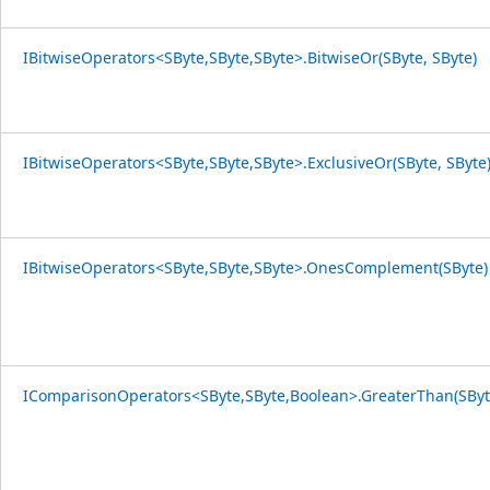
IBitwiseOperators<SByte,SByte,SByte>.BitwiseOr(SByte, SByte)
IBitwiseOperators<SByte,SByte,SByte>.ExclusiveOr(SByte, SByte
IBitwiseOperators<SByte,SByte,SByte>.OnesComplement(SByte)
IComparisonOperators<SByte,SByte,Boolean>.GreaterThan(SByte