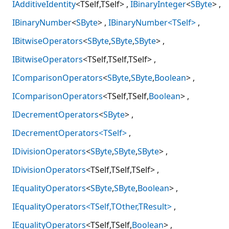
IAdditiveIdentity
<TSelf,TSelf>
IBinaryInteger
<
SByte
>
IBinaryNumber
<
SByte
>
IBinaryNumber<TSelf>
IBitwiseOperators
<
SByte
,
SByte
,
SByte
>
IBitwiseOperators
<TSelf,TSelf,TSelf>
IComparisonOperators
<
SByte
,
SByte
,
Boolean
>
IComparisonOperators
<TSelf,TSelf,
Boolean
>
IDecrementOperators
<
SByte
>
IDecrementOperators<TSelf>
IDivisionOperators
<
SByte
,
SByte
,
SByte
>
IDivisionOperators
<TSelf,TSelf,TSelf>
IEqualityOperators
<
SByte
,
SByte
,
Boolean
>
IEqualityOperators<TSelf,TOther,TResult>
IEqualityOperators
<TSelf,TSelf,
Boolean
>