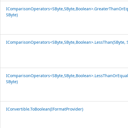
IComparisonOperators<SByte,SByte,Boolean>.GreaterThanOrEq
SByte)
IComparisonOperators<SByte,SByte,Boolean>.LessThan(SByte, S
IComparisonOperators<SByte,SByte,Boolean>.LessThanOrEqual
SByte)
IConvertible.ToBoolean(IFormatProvider)