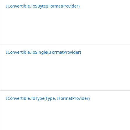
IConvertible.ToSByte(IFormatProvider)
IConvertible.ToSingle(IFormatProvider)
IConvertible.ToType(Type, IFormatProvider)