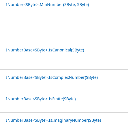
INumber<SByte>.MinNumber(SByte, SByte)
INumberBase<SByte>.IsCanonical(SByte)
INumberBase<SByte>.IsComplexNumber(SByte)
INumberBase<SByte>.IsFinite(SByte)
INumberBase<SByte>.IsImaginaryNumber(SByte)