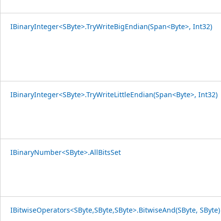
IBinaryInteger<SByte>.TryWriteBigEndian(Span<Byte>, Int32)
IBinaryInteger<SByte>.TryWriteLittleEndian(Span<Byte>, Int32)
IBinaryNumber<SByte>.AllBitsSet
IBitwiseOperators<SByte,SByte,SByte>.BitwiseAnd(SByte, SByte)