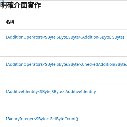
明確介面實作
名稱
IAdditionOperators<SByte,SByte,SByte>.Addition(SByte, SByte)
IAdditionOperators<SByte,SByte,SByte>.CheckedAddition(SByte,
IAdditiveIdentity<SByte,SByte>.AdditiveIdentity
IBinaryInteger<SByte>.GetByteCount()