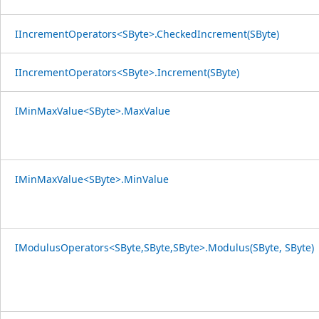
IIncrementOperators<SByte>.CheckedIncrement(SByte)
IIncrementOperators<SByte>.Increment(SByte)
IMinMaxValue<SByte>.MaxValue
IMinMaxValue<SByte>.MinValue
IModulusOperators<SByte,SByte,SByte>.Modulus(SByte, SByte)