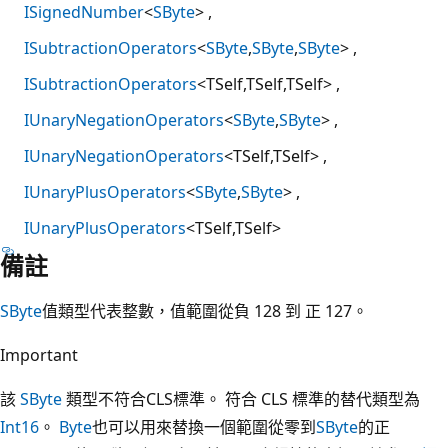
ISignedNumber
<
SByte
>
ISubtractionOperators
<
SByte
,
SByte
,
SByte
>
ISubtractionOperators
<TSelf,TSelf,TSelf>
IUnaryNegationOperators
<
SByte
,
SByte
>
IUnaryNegationOperators
<TSelf,TSelf>
IUnaryPlusOperators
<
SByte
,
SByte
>
IUnaryPlusOperators
<TSelf,TSelf>
備註
SByte
值類型代表整數，值範圍從負 128 到 正 127。
Important
該
SByte
類型不符合CLS標準。 符合 CLS 標準的替代類型為
Int16
。
Byte
也可以用來替換一個範圍從零到
SByte
的正