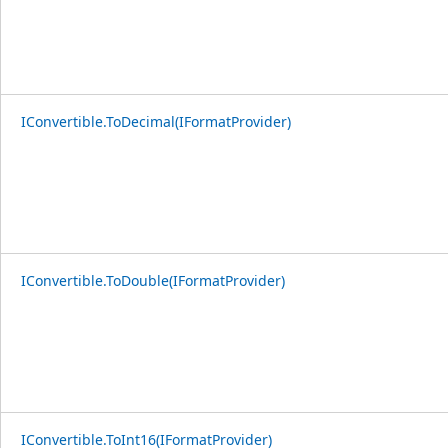
IConvertible.ToDecimal(IFormatProvider)
IConvertible.ToDouble(IFormatProvider)
IConvertible.ToInt16(IFormatProvider)