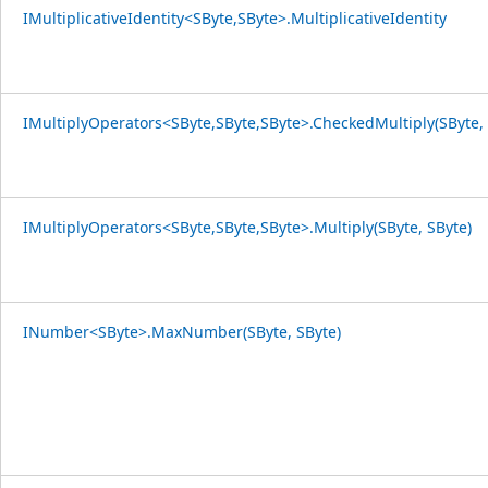
IMultiplicativeIdentity<SByte,SByte>.MultiplicativeIdentity
IMultiplyOperators<SByte,SByte,SByte>.CheckedMultiply(SByte, 
IMultiplyOperators<SByte,SByte,SByte>.Multiply(SByte, SByte)
INumber<SByte>.MaxNumber(SByte, SByte)