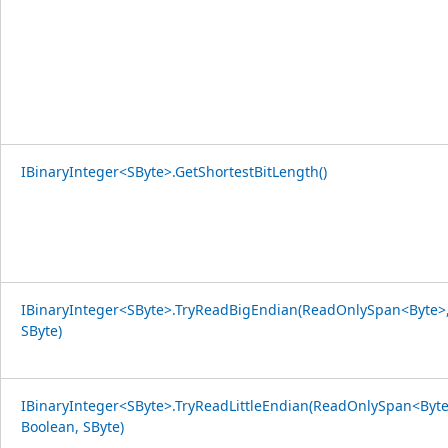
IBinaryInteger<SByte>.GetShortestBitLength()
IBinaryInteger<SByte>.TryReadBigEndian(ReadOnlySpan<Byte>,
SByte)
IBinaryInteger<SByte>.TryReadLittleEndian(ReadOnlySpan<Byte
Boolean, SByte)