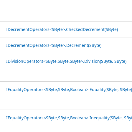
IDecrementOperators<SByte>.CheckedDecrement(SByte)
IDecrementOperators<SByte>.Decrement(SByte)
IDivisionOperators<SByte,SByte,SByte>.Division(SByte, SByte)
IEqualityOperators<SByte,SByte,Boolean>.Equality(SByte, SByte)
IEqualityOperators<SByte,SByte,Boolean>.Inequality(SByte, SBy