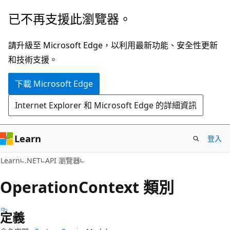
跳
跳
已不再支援此瀏覽器。
到
至
主
頁
請升級至 Microsoft Edge，以利用最新功能、安全性更新
要
面
和技術支援。
內
內
下載 Microsoft Edge
容
導
覽
Internet Explorer 和 Microsoft Edge 的詳細資訊
Learn
登入
C#
Learn
.NET
API 瀏覽器
Operation
Context 類別
定義