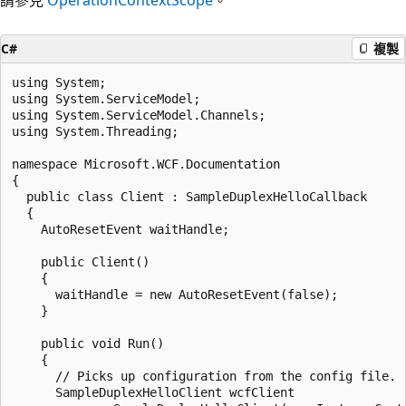
C#
複製
using System;

using System.ServiceModel;

using System.ServiceModel.Channels;

using System.Threading;

namespace Microsoft.WCF.Documentation

{

  public class Client : SampleDuplexHelloCallback

  {

    AutoResetEvent waitHandle;

    public Client()

    {

      waitHandle = new AutoResetEvent(false);

    }

    public void Run()

    {

      // Picks up configuration from the config file.

      SampleDuplexHelloClient wcfClient
