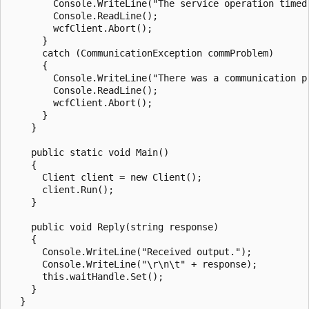
        Console.WriteLine("The service operation timed 
        Console.ReadLine();

        wcfClient.Abort();

      }

      catch (CommunicationException commProblem)

      {

        Console.WriteLine("There was a communication pr
        Console.ReadLine();

        wcfClient.Abort();

      }

    }

    public static void Main()

    {

      Client client = new Client();

      client.Run();

    }

    public void Reply(string response)

    {

      Console.WriteLine("Received output.");

      Console.WriteLine("\r\n\t" + response);

      this.waitHandle.Set();

    }

  }
