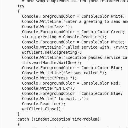
        = new SampleDuplexHelloClient(new InstanceConte
      try

      {

        Console.ForegroundColor = ConsoleColor.White;

        Console.WriteLine("Enter a greeting to send and
        Console.Write(">>> ");

        Console.ForegroundColor = ConsoleColor.Green;

        string greeting = Console.ReadLine();

        Console.ForegroundColor = ConsoleColor.White;

        Console.WriteLine("Called service with: \r\n\t"
        wcfClient.Hello(greeting);

        Console.WriteLine("Execution passes service ca
        this.waitHandle.WaitOne();

        Console.ForegroundColor = ConsoleColor.Blue;

        Console.WriteLine("Set was called.");

        Console.Write("Press ");

        Console.ForegroundColor = ConsoleColor.Red;

        Console.Write("ENTER");

        Console.ForegroundColor = ConsoleColor.Blue;

        Console.Write(" to exit...");

        Console.ReadLine();

        wcfClient.Close();

      }

      catch (TimeoutException timeProblem)

      {
