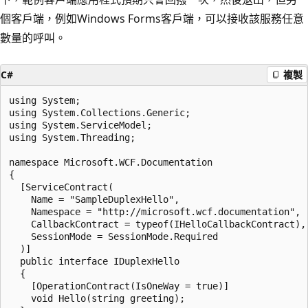
個客戶端，例如Windows Forms客戶端，可以接收該服務任意
數量的呼叫。
C#
複製
using System;

using System.Collections.Generic;

using System.ServiceModel;

using System.Threading;

namespace Microsoft.WCF.Documentation

{

  [ServiceContract(

    Name = "SampleDuplexHello",

    Namespace = "http://microsoft.wcf.documentation",

    CallbackContract = typeof(IHelloCallbackContract),

    SessionMode = SessionMode.Required

  )]

  public interface IDuplexHello

  {

    [OperationContract(IsOneWay = true)]

    void Hello(string greeting);
