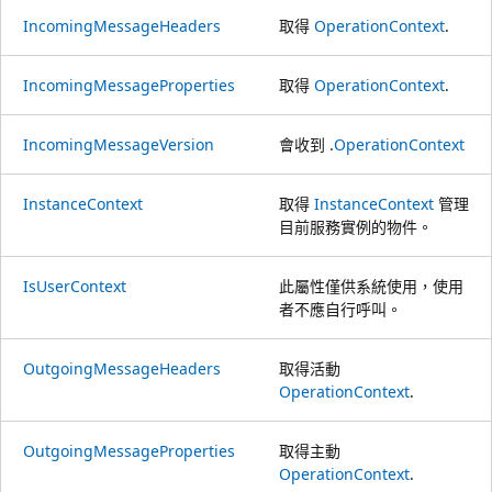
IncomingMessageHeaders
取得
OperationContext
.
IncomingMessageProperties
取得
OperationContext
.
IncomingMessageVersion
會收到 .
OperationContext
InstanceContext
取得
InstanceContext
管理
目前服務實例的物件。
IsUserContext
此屬性僅供系統使用，使用
者不應自行呼叫。
OutgoingMessageHeaders
取得活動
OperationContext
.
OutgoingMessageProperties
取得主動
OperationContext
.