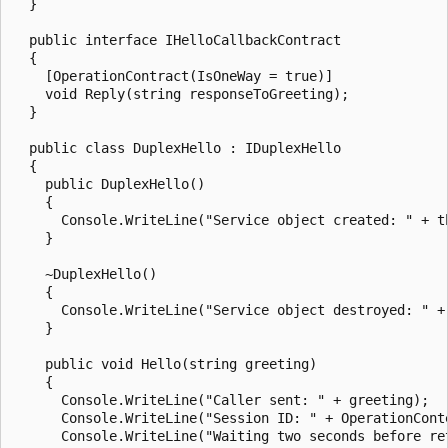
  }

  public interface IHelloCallbackContract

  {

    [OperationContract(IsOneWay = true)]

    void Reply(string responseToGreeting);

  }

  public class DuplexHello : IDuplexHello

  {

    public DuplexHello()

    {

      Console.WriteLine("Service object created: " + th
    }

    ~DuplexHello()

    {

      Console.WriteLine("Service object destroyed: " + 
    }

    public void Hello(string greeting)

    {

      Console.WriteLine("Caller sent: " + greeting);

      Console.WriteLine("Session ID: " + OperationConte
      Console.WriteLine("Waiting two seconds before ret