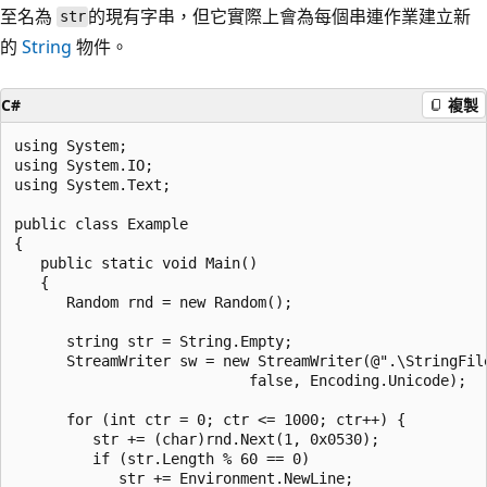
至名為
的現有字串，但它實際上會為每個串連作業建立新
str
的
String
物件。
C#
複製
using System;

using System.IO;

using System.Text;

public class Example

{

   public static void Main()

   {

      Random rnd = new Random();

      string str = String.Empty;

      StreamWriter sw = new StreamWriter(@".\StringFile
                           false, Encoding.Unicode);

      for (int ctr = 0; ctr <= 1000; ctr++) {

         str += (char)rnd.Next(1, 0x0530);

         if (str.Length % 60 == 0)

            str += Environment.NewLine;          
