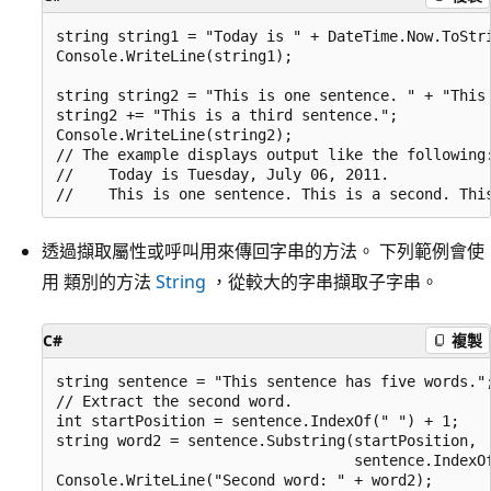
string string1 = "Today is " + DateTime.Now.ToStri
Console.WriteLine(string1);

string string2 = "This is one sentence. " + "This 
string2 += "This is a third sentence.";

Console.WriteLine(string2);

// The example displays output like the following:
//    Today is Tuesday, July 06, 2011.

透過擷取屬性或呼叫用來傳回字串的方法。 下列範例會使
用 類別的方法
String
，從較大的字串擷取子字串。
C#
複製
string sentence = "This sentence has five words.";
// Extract the second word.

int startPosition = sentence.IndexOf(" ") + 1;

string word2 = sentence.Substring(startPosition,

                                  sentence.IndexOf
Console.WriteLine("Second word: " + word2);
