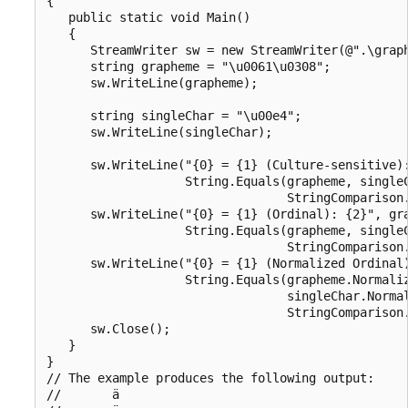
{

   public static void Main()

   {

      StreamWriter sw = new StreamWriter(@".\graph
      string grapheme = "\u0061\u0308";

      sw.WriteLine(grapheme);

      string singleChar = "\u00e4";

      sw.WriteLine(singleChar);

      sw.WriteLine("{0} = {1} (Culture-sensitive):
                   String.Equals(grapheme, singleC
                                 StringComparison.
      sw.WriteLine("{0} = {1} (Ordinal): {2}", gra
                   String.Equals(grapheme, singleC
                                 StringComparison.
      sw.WriteLine("{0} = {1} (Normalized Ordinal)
                   String.Equals(grapheme.Normaliz
                                 singleChar.Normal
                                 StringComparison.
      sw.Close(); 

   }

}

// The example produces the following output:

//       ä
