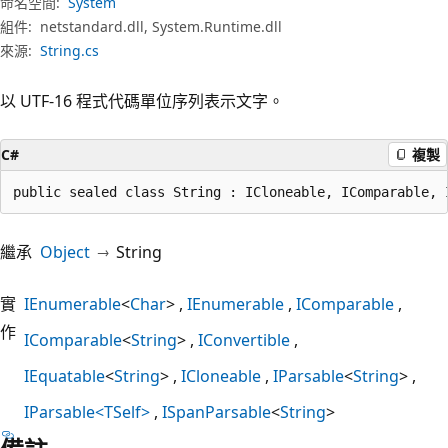
命名空間:
System
組件:
netstandard.dll, System.Runtime.dll
來源:
String.cs
以 UTF-16 程式代碼單位序列表示文字。
C#
複製
public sealed class String : ICloneable, IComparable, 
繼承
Object
String
實
IEnumerable
<
Char
>
IEnumerable
IComparable
作
IComparable
<
String
>
IConvertible
IEquatable
<
String
>
ICloneable
IParsable
<
String
>
IParsable<TSelf>
ISpanParsable
<
String
>