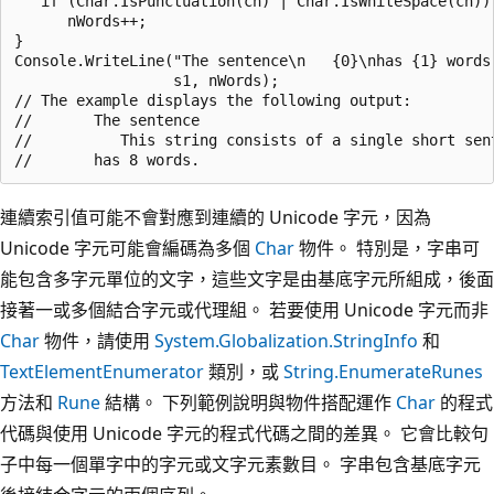
   if (Char.IsPunctuation(ch) | Char.IsWhiteSpace(ch))

      nWords++;              

}

Console.WriteLine("The sentence\n   {0}\nhas {1} words.
                  s1, nWords);                        
// The example displays the following output:

//       The sentence

//          This string consists of a single short sent
連續索引值可能不會對應到連續的 Unicode 字元，因為
Unicode 字元可能會編碼為多個
Char
物件。 特別是，字串可
能包含多字元單位的文字，這些文字是由基底字元所組成，後面
接著一或多個結合字元或代理組。 若要使用 Unicode 字元而非
Char
物件，請使用
System.Globalization.StringInfo
和
TextElementEnumerator
類別，或
String.EnumerateRunes
方法和
Rune
結構。 下列範例說明與物件搭配運作
Char
的程式
代碼與使用 Unicode 字元的程式代碼之間的差異。 它會比較句
子中每一個單字中的字元或文字元素數目。 字串包含基底字元