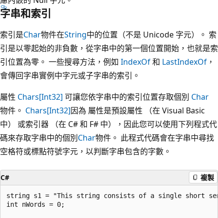
字串和索引
索引是
Char
物件在
String
中的位置（不是 Unicode 字元）。 索
引是以零起始的非負數，從字串中的第一個位置開始，也就是索
引位置為零。 一些搜尋方法，例如
IndexOf
和
LastIndexOf
，
會傳回字串實例中字元或子字串的索引。
屬性
Chars[Int32]
可讓您依字串中的索引位置存取個別
Char
物件。
Chars[Int32]
因為 屬性是預設屬性 （在 Visual Basic
中） 或索引器 （在 C# 和 F# 中），因此您可以使用下列程式代
碼來存取字串中的個別
Char
物件。 此程式代碼會在字串中尋找
空格符或標點符號字元，以判斷字串包含的字數。
C#
複製
string s1 = "This string consists of a single short sen
int nWords = 0;
