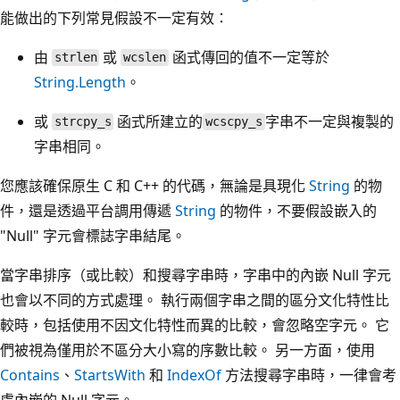
能做出的下列常見假設不一定有效：
由
或
函式傳回的值不一定等於
strlen
wcslen
String.Length
。
或
函式所建立的
字串不一定與複製的
strcpy_s
wcscpy_s
字串相同。
您應該確保原生 C 和 C++ 的代碼，無論是具現化
String
的物
件，還是透過平台調用傳遞
String
的物件，不要假設嵌入的
"Null" 字元會標誌字串結尾。
當字串排序（或比較）和搜尋字串時，字串中的內嵌 Null 字元
也會以不同的方式處理。 執行兩個字串之間的區分文化特性比
較時，包括使用不因文化特性而異的比較，會忽略空字元。 它
們被視為僅用於不區分大小寫的序數比較。 另一方面，使用
Contains
、
StartsWith
和
IndexOf
方法搜尋字串時，一律會考
慮內嵌的 Null 字元。