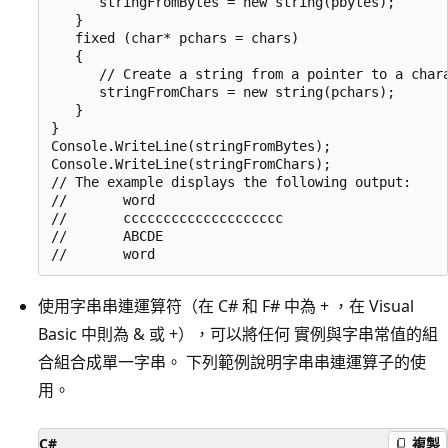
      stringFromBytes = new string(pbytes);

   }

   fixed (char* pchars = chars)

   {

      // Create a string from a pointer to a chara
      stringFromChars = new string(pchars);

   }

}

Console.WriteLine(stringFromBytes);

Console.WriteLine(stringFromChars);

// The example displays the following output:

//       word

//       cccccccccccccccccccc

//       ABCDE

使用字串串連運算符（在 C# 和 F# 中為 + ，在 Visual
Basic 中則為 & 或 +），可以將任何
實例與字串常值的組
合組合成單一字串。 下列範例說明字串串連運算子的使
用。
C#
複製