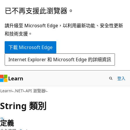
跳
跳
已不再支援此瀏覽器。
到
至
主
頁
請升級至 Microsoft Edge，以利用最新功能、安全性更新
要
面
和技術支援。
內
內
下載 Microsoft Edge
容
導
覽
Internet Explorer 和 Microsoft Edge 的詳細資訊
Learn
登入
C#
Learn
.NET
API 瀏覽器
String 類別
定義