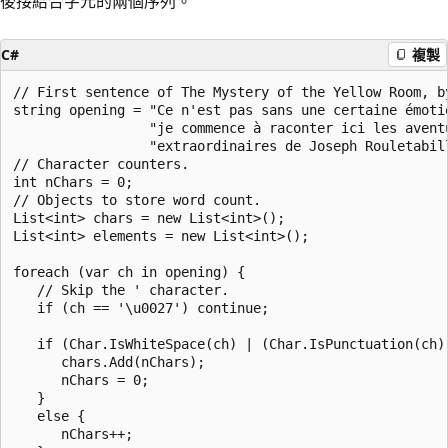
後接結合字元的兩個序列。
C#
複製
// First sentence of The Mystery of the Yellow Room, by
string opening = "Ce n'est pas sans une certaine émotio
                 "je commence à raconter ici les aventu
                 "extraordinaires de Joseph Rouletabill
// Character counters.

int nChars = 0;

// Objects to store word count.

List<int> chars = new List<int>();

List<int> elements = new List<int>();

foreach (var ch in opening) {

   // Skip the ' character.

   if (ch == '\u0027') continue;

   if (Char.IsWhiteSpace(ch) | (Char.IsPunctuation(ch))
      chars.Add(nChars);

      nChars = 0;

   }

   else {

      nChars++;
