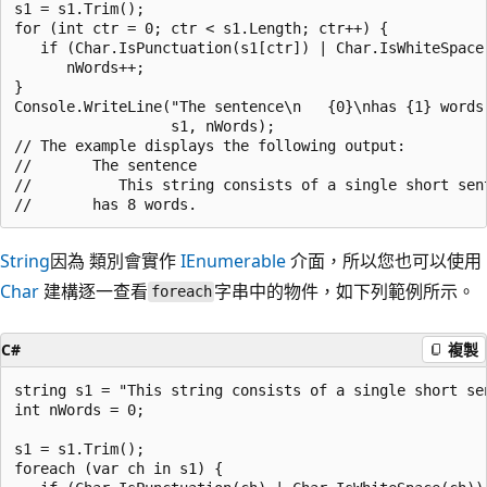
s1 = s1.Trim();      

for (int ctr = 0; ctr < s1.Length; ctr++) {

   if (Char.IsPunctuation(s1[ctr]) | Char.IsWhiteSpace(
      nWords++;              

}

Console.WriteLine("The sentence\n   {0}\nhas {1} words.
                  s1, nWords);                        
// The example displays the following output:

//       The sentence

//          This string consists of a single short sent
String
因為 類別會實作
IEnumerable
介面，所以您也可以使用
Char
建構逐一查看
字串中的物件，如下列範例所示。
foreach
C#
複製
string s1 = "This string consists of a single short sen
int nWords = 0;

s1 = s1.Trim();      

foreach (var ch in s1) {
