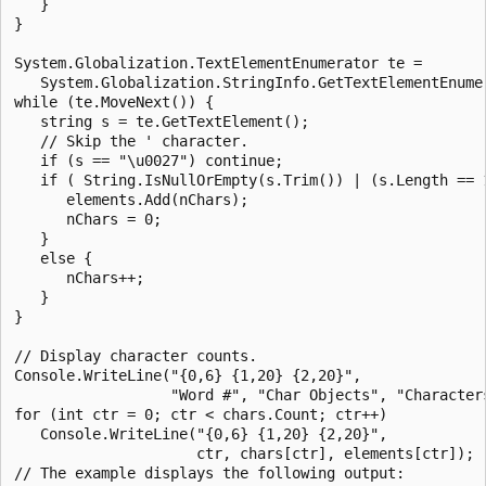
   }

}

System.Globalization.TextElementEnumerator te = 

   System.Globalization.StringInfo.GetTextElementEnumer
while (te.MoveNext()) {

   string s = te.GetTextElement();   

   // Skip the ' character.

   if (s == "\u0027") continue;

   if ( String.IsNullOrEmpty(s.Trim()) | (s.Length == 
      elements.Add(nChars);         

      nChars = 0;

   }

   else {

      nChars++;

   }

}

// Display character counts.

Console.WriteLine("{0,6} {1,20} {2,20}",

                  "Word #", "Char Objects", "Characters
for (int ctr = 0; ctr < chars.Count; ctr++) 

   Console.WriteLine("{0,6} {1,20} {2,20}",

                     ctr, chars[ctr], elements[ctr]); 

// The example displays the following output:
