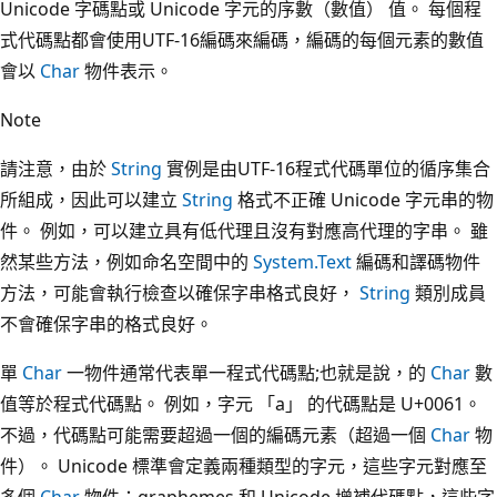
Unicode 字碼點或 Unicode 字元的序數（數值） 值。 每個程
式代碼點都會使用UTF-16編碼來編碼，編碼的每個元素的數值
會以
Char
物件表示。
Note
請注意，由於
String
實例是由UTF-16程式代碼單位的循序集合
所組成，因此可以建立
String
格式不正確 Unicode 字元串的物
件。 例如，可以建立具有低代理且沒有對應高代理的字串。 雖
然某些方法，例如命名空間中的
System.Text
編碼和譯碼物件
方法，可能會執行檢查以確保字串格式良好，
String
類別成員
不會確保字串的格式良好。
單
Char
一物件通常代表單一程式代碼點;也就是說，的
Char
數
值等於程式代碼點。 例如，字元 「a」 的代碼點是 U+0061。
不過，代碼點可能需要超過一個的編碼元素（超過一個
Char
物
件）。 Unicode 標準會定義兩種類型的字元，這些字元對應至
多個
Char
物件：graphemes 和 Unicode 增補代碼點，這些字