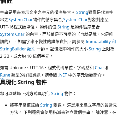
備註
字串是用來表示文字之字元的循序集合。
String
對像是代表字
串之
System.Char
物件的循序集合;
System.Char
對象對應至
UTF-16程式碼單位。 物件的值
String
是物件循序集合
System.Char
的內容，而該值是不可變的（也就是說，它是唯
讀的）。 如需字串不變性的詳細資訊，請參閱
Immutability 和
StringBuilder 類別
一節。 記憶體中物件的大小
String
上限為
2 GB，或大約 10 億個字元。
如需 Unicode、UTF-16、程式代碼單位、字碼點和
Char
和
Rune
類型的詳細資訊，請參閱
.NET
中的字元編碼簡介。
具現化 String 物件
您可以透過下列方式具現化
String
物件：
將字串常值賦給
String
變數。 這是用來建立字串的最常見
方法。 下列範例會使用指派來建立數個字串。 請注意，在