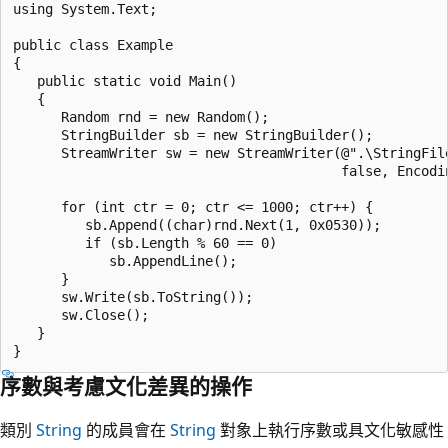
using System.Text;

public class Example

{

   public static void Main()

   {

      Random rnd = new Random();

      StringBuilder sb = new StringBuilder();

      StreamWriter sw = new StreamWriter(@".\StringFile
                                         false, Encodin
      for (int ctr = 0; ctr <= 1000; ctr++) {

         sb.Append((char)rnd.Next(1, 0x0530));

         if (sb.Length % 60 == 0)

            sb.AppendLine();          

      }                    

      sw.Write(sb.ToString());

      sw.Close();

   }

序數與考慮文化差異的操作
類別
String
的成員會在
String
對象上執行序數或具文化敏感性