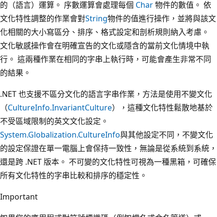
的（語言）運算。 序數運算會處理每個
Char
物件的數值。 依
文化特性調整的作業會對
String
物件的值進行操作，並將與該文
化相關的大小寫區分、排序、格式設定和剖析規則納入考慮。
文化敏感操作會在明確宣告的文化或隱含的當前文化情境中執
行。 這兩種作業在相同的字串上執行時，可能會產生非常不同
的結果。
.NET 也支援不區分文化的語言字串作業，方法是使用不變文化
（
CultureInfo.InvariantCulture
），這種文化特性鬆散地基於
不受區域限制的英文文化設定。
System.Globalization.CultureInfo
與其他設定不同，不變文化
的設定保證在單一電腦上會保持一致性，無論是從系統到系統，
還是跨 .NET 版本。 不可變的文化特性可視為一種黑箱，可確保
所有文化特性的字串比較和排序的穩定性。
Important