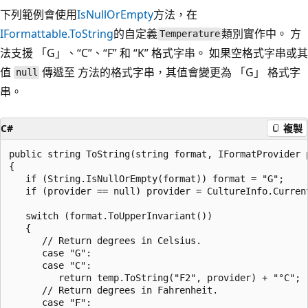
下列範例會使用
IsNullOrEmpty
方法，在
IFormattable.ToString
的自定義
類別實作中。 方
Temperature
法支援 「G」、“C”、“F” 和 “K” 格式字串。 如果空格式字串或其
值
傳遞至 方法的格式字串，其值會變更為 「G」 格式字
null
串。
C#
複製
public string ToString(string format, IFormatProvider p
{

   if (String.IsNullOrEmpty(format)) format = "G";  

   if (provider == null) provider = CultureInfo.Current
   switch (format.ToUpperInvariant())

   {

      // Return degrees in Celsius.    

      case "G":

      case "C":

         return temp.ToString("F2", provider) + "°C";

      // Return degrees in Fahrenheit.

      case "F": 
