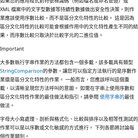
如果您的應用程式對符號標識碼（例如檔名或命名管道）或
XML 檔案中的文字型數據等持續性數據做出安全性決策，則作
業應該使用序數比較，而不是區分文化特性的比較。 這是因為
區分文化特性的比較可能會根據作用中的文化特性產生不同的結
果，而序數比較只取決於比較字元的二進位值。
Important
大多數執行字串作業的方法都包含一個多載，該多載具有類型
StringComparison
的參數，讓您可以指定方法執行的是序數作
業還是區分文化特性的作業。 一般而言，您應該呼叫這個重
載，以清晰呈現您方法呼叫的意圖。 如需在字串上使用序數和
區分文化特性作業的最佳做法和指引，請參閱
使用字串的
最佳
做法。
字母大小寫處理、剖析與格式化、比較與排序以及相等性測試的
作業可以是以序數或文化敏感的方式進行。 下列各節將討論每
個作業類別。