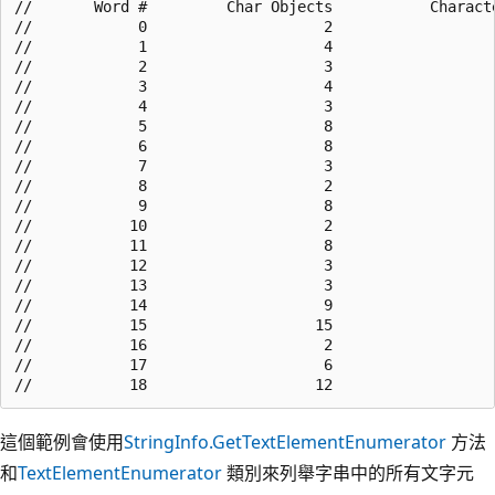
//       Word #         Char Objects           Characte
//            0                    2                   
//            1                    4                   
//            2                    3                   
//            3                    4                   
//            4                    3                   
//            5                    8                   
//            6                    8                   
//            7                    3                   
//            8                    2                   
//            9                    8                   
//           10                    2                   
//           11                    8                   
//           12                    3                   
//           13                    3                   
//           14                    9                   
//           15                   15                   
//           16                    2                   
//           17                    6                   
這個範例會使用
StringInfo.GetTextElementEnumerator
方法
和
TextElementEnumerator
類別來列舉字串中的所有文字元