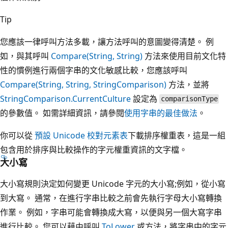
Tip
您應該一律呼叫方法多載，讓方法呼叫的意圖變得清楚。 例
如，與其呼叫
Compare(String, String)
方法來使用目前文化特
性的慣例進行兩個字串的文化敏感比較，您應該呼叫
Compare(String, String, StringComparison)
方法，並將
StringComparison.CurrentCulture
設定為
comparisonType
的參數值。 如需詳細資訊，請參閱
使用字串的最佳做法
。
你可以從
預設 Unicode 校對元素表
下載排序權重表，這是一組
包含用於排序與比較操作的字元權重資訊的文字檔。
大小寫
大小寫規則決定如何變更 Unicode 字元的大小寫;例如，從小寫
到大寫。 通常，在進行字串比較之前會先執行字母大小寫轉換
作業。 例如，字串可能會轉換成大寫，以便與另一個大寫字串
進行比較。 您可以藉由呼叫
ToLower
或方法，將字串中的字元