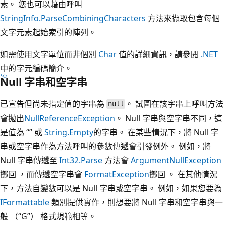
素。 您也可以藉由呼叫
StringInfo.ParseCombiningCharacters
方法來擷取包含每個
文字元素起始索引的陣列。
如需使用文字單位而非個別
Char
值的詳細資訊，請參閱
.NET
中的字元編碼簡介。
Null 字串和空字串
已宣告但尚未指定值的字串為
。 試圖在該字串上呼叫方法
null
會拋出
NullReferenceException
。 Null 字串與空字串不同，這
是值為 “” 或
String.Empty
的字串。 在某些情況下，將 Null 字
串或空字串作為方法呼叫的參數傳遞會引發例外。 例如，將
Null 字串傳遞至
Int32.Parse
方法會
ArgumentNullException
擲回 ，而傳遞空字串會
FormatException
擲回 。 在其他情況
下，方法自變數可以是 Null 字串或空字串。 例如，如果您要為
IFormattable
類別提供實作，則想要將 Null 字串和空字串與一
般 （“G”） 格式規範相等。