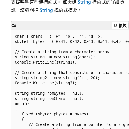
支援呼叫這些建構函式。 如需建
String
構函式的詳細資
訊，請參閱建
String
構函式摘要。
C#
複製
char[] chars = { 'w', 'o', 'r', 'd' };

sbyte[] bytes = { 0x41, 0x42, 0x43, 0x44, 0x45, 0x
// Create a string from a character array.

string string1 = new string(chars);

Console.WriteLine(string1);

// Create a string that consists of a character re
string string2 = new string('c', 20);

Console.WriteLine(string2);

string stringFromBytes = null;

string stringFromChars = null;

unsafe

{

   fixed (sbyte* pbytes = bytes)

   {

      // Create a string from a pointer to a signe