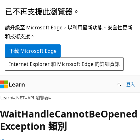
跳
跳
已不再支援此瀏覽器。
到
至
主
頁
請升級至 Microsoft Edge，以利用最新功能、安全性更新
要
面
和技術支援。
內
內
下載 Microsoft Edge
容
導
覽
Internet Explorer 和 Microsoft Edge 的詳細資訊
Learn
登入
C#
Learn
.NET
API 瀏覽器
Wait
Handle
Cannot
BeOpened
Exception 類別