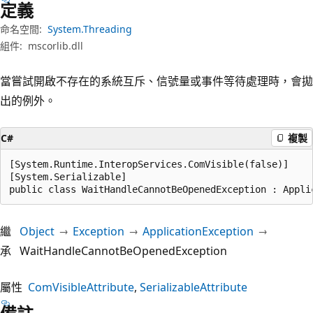
定義
命名空間:
System.Threading
組件:
mscorlib.dll
當嘗試開啟不存在的系統互斥、信號量或事件等待處理時，會拋
出的例外。
C#
複製
[System.Runtime.InteropServices.ComVisible(false)]

[System.Serializable]

public class WaitHandleCannotBeOpenedException : Appli
繼
Object
Exception
ApplicationException
承
WaitHandleCannotBeOpenedException
屬性
ComVisibleAttribute
SerializableAttribute