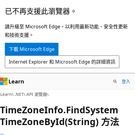
跳
跳
已不再支援此瀏覽器。
到
至
主
頁
請升級至 Microsoft Edge，以利用最新功能、安全性更新
要
面
和技術支援。
內
內
下載 Microsoft Edge
容
導
覽
Internet Explorer 和 Microsoft Edge 的詳細資訊
Learn
登入
C#
Learn
.NET
API 瀏覽器
Time
Zone
Info.
Find
System
Time
Zone
ById(String) 方法