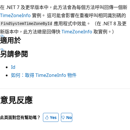
在 .NET 7 及更早版本中，此方法會為每個方法呼叫回傳一個新
TimeZoneInfo
實例。 這可能會影響在重複呼叫相同識別碼的
應用程式中效能。 （在 .NET 8 及更
FindSystemTimeZoneById
新版本中，此方法總是回傳快
TimeZoneInfo
取實例。）
適用於
另請參閱
Id
如何：取得 TimeZoneInfo 物件
閱
讀
意見反應
模
式
此頁面對您有幫助嗎？
Yes
No
已
停