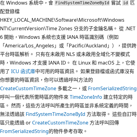
在 Windows 系統中，會
嘗試
匹
FindSystemTimeZoneById
id
配登錄檔
HKEY_LOCAL_MACHINE\Software\Microsoft\Windows
NT\CurrentVersion\Time Zones 分支的子金鑰名稱。 從 .NET
6 開始，Windows 系統也支援 IANA 時區識別碼（例如
「America/Los_Angeles」或「Pacific/Auckland」），提供跨
平台時區解析。 只有在未啟用 NLS 或未啟用全域化不變模式
時，Windows 才支援 IANA ID。 在 Linux 和 macOS 上，它使
用了
ICU 函式庫
中可用的時區資訊。 如果登錄檔或函式庫沒有
你想要的時區資訊，你可以透過呼叫方法的
CreateCustomTimeZone
多載之一，或
FromSerializedString
呼叫一個代表所需時區的物件來
TimeZoneInfo
建立特定的時
區。 然而，這些方法呼叫所產生的時區並非系統定義的時間，
無法透過該
FindSystemTimeZoneById
方法取得。 這些自訂時
區只能透過 or
CreateCustomTimeZone
方法呼叫回傳
FromSerializedString
的物件參考存取。