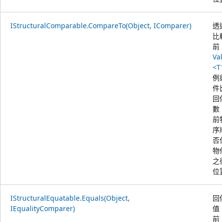
IStructuralComparable.CompareTo(Object, IComparer)
透
比
前
Va
<T
例
件
回
數
前
序
否
物
之
位
IStructuralEquatable.Equals(Object,
回
IEqualityComparer)
值
前