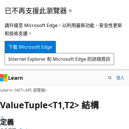
跳
跳
已不再支援此瀏覽器。
到
至
主
頁
請升級至 Microsoft Edge，以利用最新功能、安全性更新
要
面
和技術支援。
內
內
下載 Microsoft Edge
容
導
覽
Internet Explorer 和 Microsoft Edge 的詳細資訊
Learn
登入
C#
Learn
.NET
API 瀏覽器
Value
Tuple<T1,T2> 結構
定義