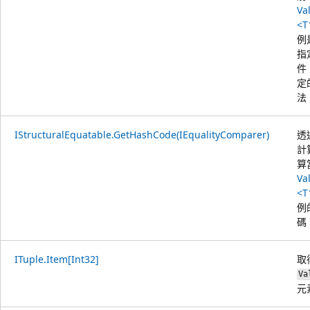
Va
<T
例
指
件
定
法
IStructuralEquatable.GetHashCode(IEqualityComparer)
透
計
算
Va
<T
例
碼
ITuple.Item[Int32]
取
Va
元