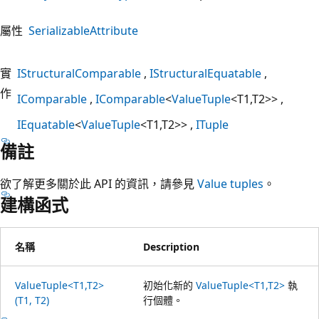
屬性
SerializableAttribute
實
IStructuralComparable
IStructuralEquatable
作
IComparable
IComparable
<
ValueTuple
<T1,T2>>
IEquatable
<
ValueTuple
<T1,T2>>
ITuple
備註
欲了解更多關於此 API 的資訊，請參見
Value tuples
。
建構函式
名稱
Description
ValueTuple<T1,T2>
初始化新的
ValueTuple<T1,T2>
執
(T1, T2)
行個體。