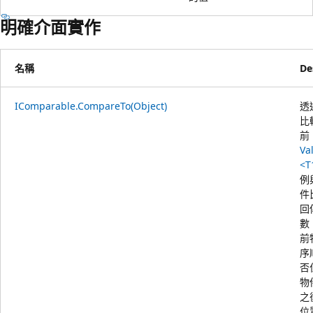
明確介面實作
名稱
De
IComparable.CompareTo(Object)
透
比
前
Va
<T
例
件
回
數
前
序
否
物
之
位