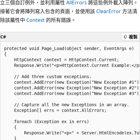
立三個自訂例外，並利用屬性
AllErrors
將這些例外載入陣列。
接著它會將陣列寫入包含的頁面，並使用該
ClearError
方法清
除該屬性中
Context
的所有錯誤。
C#
複製
protected void Page_Load(object sender, EventArgs e)

{

    HttpContext context = HttpContext.Current;

    Response.Write("<p>HttpContext.Current Example:</p>
    // Add three custom exceptions.

    context.AddError(new Exception("New Exception #1"))
    context.AddError(new Exception("New Exception #2"))
    context.AddError(new Exception("New Exception #3"))
    // Capture all the new Exceptions in an array.

    Exception[] errs = context.AllErrors;

    foreach (Exception ex in errs)

    {

        Response.Write("<p>" + Server.HtmlEncode(ex.ToS
    }
