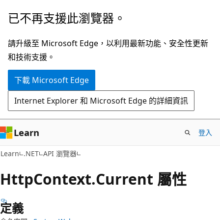
跳
跳
已不再支援此瀏覽器。
到
至
主
頁
請升級至 Microsoft Edge，以利用最新功能、安全性更新
要
面
和技術支援。
內
內
下載 Microsoft Edge
容
導
覽
Internet Explorer 和 Microsoft Edge 的詳細資訊
Learn
登入
C#
Learn
.NET
API 瀏覽器
Http
Context.
Current 屬性
定義