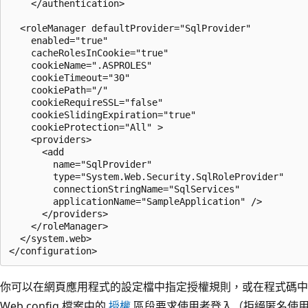
    </authentication>

  <roleManager defaultProvider="SqlProvider"

    enabled="true"

    cacheRolesInCookie="true"

    cookieName=".ASPROLES"

    cookieTimeout="30"

    cookiePath="/"

    cookieRequireSSL="false"

    cookieSlidingExpiration="true"

    cookieProtection="All" >

    <providers>

      <add

        name="SqlProvider"

        type="System.Web.Security.SqlRoleProvider"

        connectionStringName="SqlServices"

        applicationName="SampleApplication" />

      </providers>

    </roleManager>

  </system.web>

你可以在網頁應用程式的設定檔中指定授權規則，或在程式碼中
Web.config 檔案中的
授權
區段要求使用者登入（拒絕匿名使用