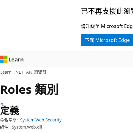
跳
跳
已不再支援此瀏
到
至
主
頁
請升級至 Microsof
要
面
下載 Microsoft Edge
內
內
容
導
覽
Learn
Learn
.NET
API 瀏覽器
Roles 類別
定義
命名空間:
System.Web.Security
組件:
System.Web.dll