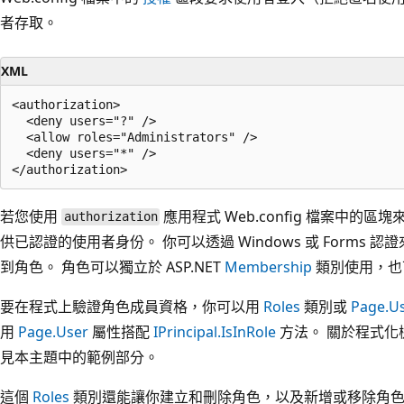
者存取。
XML
<authorization>

  <deny users="?" />

  <allow roles="Administrators" />

  <deny users="*" />

若您使用
應用程式 Web.config 檔案中
authorization
供已認證的使用者身份。 你可以透過 Windows 或 Forms
到角色。 角色可以獨立於 ASP.NET
Membership
類別使用，也
要在程式上驗證角色成員資格，你可以用
Roles
類別或
Page.U
用
Page.User
屬性搭配
IPrincipal.IsInRole
方法。 關於程式化
見本主題中的範例部分。
這個
Roles
類別還能讓你建立和刪除角色，以及新增或移除角