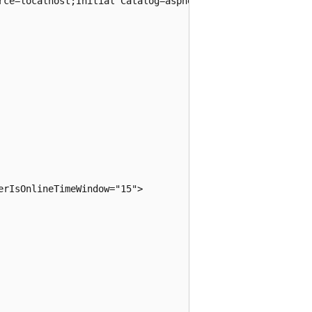
rce=localhost;Initial Catalog=aspnetdb;Integrated Securit
rIsOnlineTimeWindow="15">
