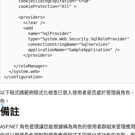
      cookieSlidingExpiration="true"

      cookieProtection="All" >

      <providers>

        <clear />

        <add

          name="SqlProvider"

          type="System.Web.Security.SqlRoleProvider"

          connectionStringName="SqlServices"

          applicationName="SampleApplication" />

        </providers>

    </roleManager>

  </system.web>

以下程式碼範例程式化檢查已登入使用者是否處於管理員角色，
色。
備註
ASP.NET 角色管理讓您能根據稱為角色的使用者群組來管理
你可以根據角色控制對網頁應用程式不同部分或功能的存取，而