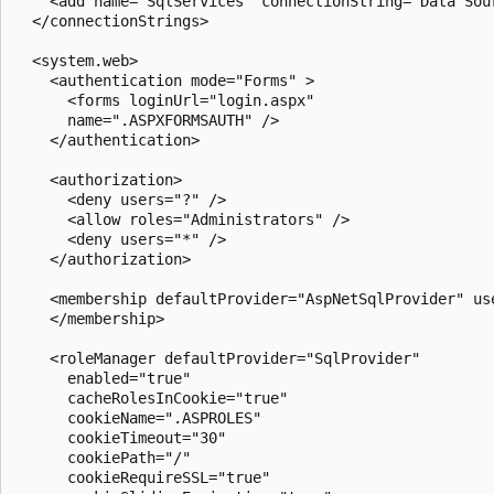
    <add name="SqlServices" connectionString="Data Sou
  </connectionStrings>

  <system.web>

    <authentication mode="Forms" >

      <forms loginUrl="login.aspx"

      name=".ASPXFORMSAUTH" />

    </authentication>

    <authorization>

      <deny users="?" />

      <allow roles="Administrators" />

      <deny users="*" />

    </authorization>

    <membership defaultProvider="AspNetSqlProvider" use
    </membership>

    <roleManager defaultProvider="SqlProvider"

      enabled="true"

      cacheRolesInCookie="true"

      cookieName=".ASPROLES"

      cookieTimeout="30"

      cookiePath="/"

      cookieRequireSSL="true"
