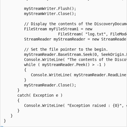
         myStreamWriter.Flush();

         myStreamWriter.Close();

         // Display the contents of the DiscoveryDocume
         FileStream myFileStream1 = new

                        FileStream( "log.txt", FileMod
         StreamReader myStreamReader = new StreamReader
         // Set the file pointer to the begin.

         myStreamReader.BaseStream.Seek(0, SeekOrigin.B
         Console.WriteLine( "The contents of the Discov
         while ( myStreamReader.Peek() > -1 )

         {

            Console.WriteLine( myStreamReader.ReadLine(
         }

         myStreamReader.Close();

      }

      catch( Exception e )

      {

         Console.WriteLine( "Exception raised : {0}", e
      }

   }
