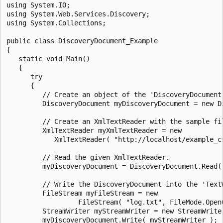
using System.IO;

using System.Web.Services.Discovery;

using System.Collections;

public class DiscoveryDocument_Example

{

   static void Main()

   {

      try

      {

         // Create an object of the 'DiscoveryDocument'
         DiscoveryDocument myDiscoveryDocument = new Di
         // Create an XmlTextReader with the sample fil
         XmlTextReader myXmlTextReader = new

            XmlTextReader( "http://localhost/example_cs
         // Read the given XmlTextReader.

         myDiscoveryDocument = DiscoveryDocument.Read( 
         // Write the DiscoveryDocument into the 'TextW
         FileStream myFileStream = new

                  FileStream( "log.txt", FileMode.OpenO
         StreamWriter myStreamWriter = new StreamWriter
         myDiscoveryDocument.Write( myStreamWriter );
