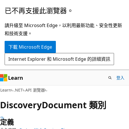
跳
跳
已不再支援此瀏覽器。
到
至
主
頁
請升級至 Microsoft Edge，以利用最新功能、安全性更新
要
面
和技術支援。
內
內
下載 Microsoft Edge
容
導
覽
Internet Explorer 和 Microsoft Edge 的詳細資訊
Learn
登入
C#
Learn
.NET
API 瀏覽器
Discovery
Document 類別
定義