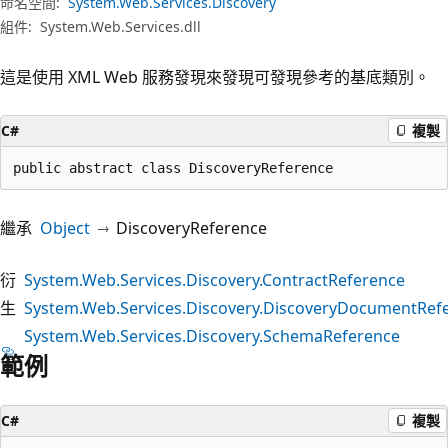
命名空間:
System.Web.Services.Discovery
組件:
System.Web.Services.dll
這是使用 XML Web 服務發現來發現可發現參考的基底類別。
C#
複製
public abstract class DiscoveryReference
繼承
Object
DiscoveryReference
衍
System.Web.Services.Discovery.ContractReference
生
System.Web.Services.Discovery.DiscoveryDocumentRef
System.Web.Services.Discovery.SchemaReference
範例
C#
複製