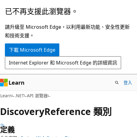
跳
跳
已不再支援此瀏覽器。
到
至
主
頁
請升級至 Microsoft Edge，以利用最新功能、安全性更新
要
面
和技術支援。
內
內
下載 Microsoft Edge
容
導
覽
Internet Explorer 和 Microsoft Edge 的詳細資訊
Learn
登入
C#
Learn
.NET
API 瀏覽器
Discovery
Reference 類別
定義