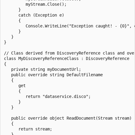
         myStream.Close();

      }

      catch (Exception e)

      {

         Console.WriteLine("Exception caught! - {0}", e
      }

   }

}

// Class derived from DiscoveryReference class and over
class MyDiscoveryReferenceClass : DiscoveryReference

{

   private string myDocumentUrl;

   public override string DefaultFilename

   {

      get

      {

         return "dataservice.disco";

      }

   }

   public override object ReadDocument(Stream stream)

   {

      return stream;

   }
