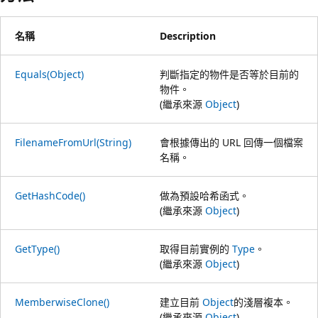
名稱
Description
Equals(Object)
判斷指定的物件是否等於目前的
物件。
(繼承來源
Object
)
FilenameFromUrl(String)
會根據傳出的 URL 回傳一個檔案
名稱。
GetHashCode()
做為預設哈希函式。
(繼承來源
Object
)
GetType()
取得目前實例的
Type
。
(繼承來源
Object
)
MemberwiseClone()
建立目前
Object
的淺層複本。
(繼承來源
Object
)