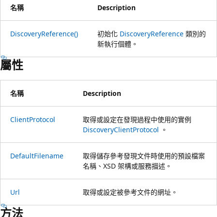
名稱
Description
DiscoveryReference()
初始化
DiscoveryReference
類別的
新執行個體。
屬性
名稱
Description
ClientProtocol
取得或設定在發現過程中使用的實例
DiscoveryClientProtocol
。
DefaultFilename
取得儲存參考發現文件時使用的預設檔案
名稱、XSD 架構或服務描述。
Url
取得或設定被參考文件的網址。
方法