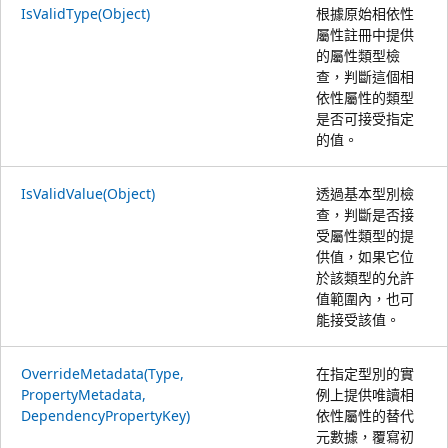
IsValidType(Object)
根據原始相依性
屬性註冊中提供
的屬性類型檢
查，判斷這個相
依性屬性的類型
是否可接受指定
的值。
IsValidValue(Object)
透過基本型別檢
查，判斷是否接
受屬性類型的提
供值，如果它位
於該類型的允許
值範圍內，也可
能接受該值。
OverrideMetadata(Type,
在指定型別的實
PropertyMetadata,
例上提供唯讀相
DependencyPropertyKey)
依性屬性的替代
元數據，覆寫初