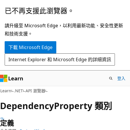
跳
跳
已不再支援此瀏覽器。
到
至
主
頁
請升級至 Microsoft Edge，以利用最新功能、安全性更新
要
面
和技術支援。
內
內
下載 Microsoft Edge
容
導
覽
Internet Explorer 和 Microsoft Edge 的詳細資訊
Learn
登入
C#
Learn
.NET
API 瀏覽器
Dependency
Property 類別
定義