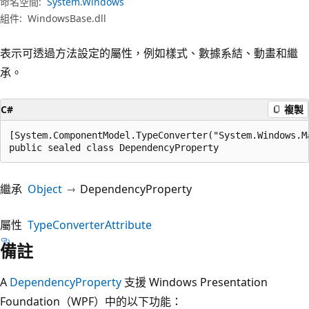
命名空間:
System.Windows
組件:
WindowsBase.dll
表示可透過方法設定的屬性，例如樣式、數據系結、動畫和繼
承。
C#
複製
[System.ComponentModel.TypeConverter("System.Windows.M
public sealed class DependencyProperty
繼承
Object
DependencyProperty
屬性
TypeConverterAttribute
備註
A
DependencyProperty
支援 Windows Presentation
Foundation（WPF）中的以下功能：