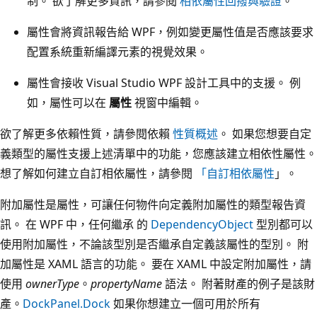
制。 欲了解更多資訊，請參閱
相依屬性回撥與驗證
。
屬性會將資訊報告給 WPF，例如變更屬性值是否應該要求
配置系統重新編譯元素的視覺效果。
屬性會接收 Visual Studio WPF 設計工具中的支援。 例
如，屬性可以在
屬性
視窗中編輯。
欲了解更多依賴性質，請參閱依賴
性質概述
。 如果您想要自定
義類型的屬性支援上述清單中的功能，您應該建立相依性屬性。
想了解如何建立自訂相依屬性，請參閱
「自訂相依屬性
」。
附加屬性是屬性，可讓任何物件向定義附加屬性的類型報告資
訊。 在 WPF 中，任何繼承 的
DependencyObject
型別都可以
使用附加屬性，不論該型別是否繼承自定義該屬性的型別。 附
加屬性是 XAML 語言的功能。 要在 XAML 中設定附加屬性，請
使用
ownerType
。
propertyName
語法。 附著財產的例子是該財
產。
DockPanel.Dock
如果你想建立一個可用於所有