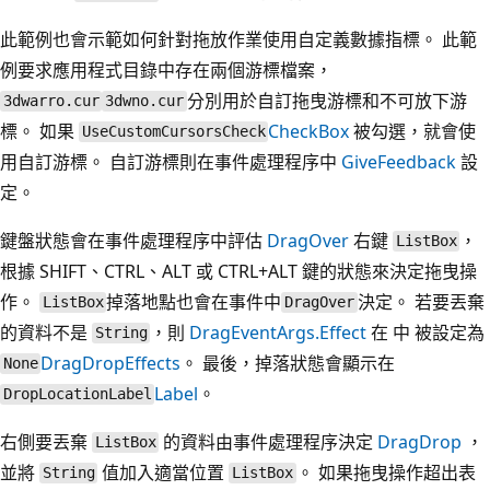
此範例也會示範如何針對拖放作業使用自定義數據指標。 此範
例要求應用程式目錄中存在兩個游標檔案，
分別用於自訂拖曳游標和不可放下游
3dwarro.cur
3dwno.cur
標。 如果
CheckBox
被勾選，就會使
UseCustomCursorsCheck
用自訂游標。 自訂游標則在事件處理程序中
GiveFeedback
設
定。
鍵盤狀態會在事件處理程序中評估
DragOver
右鍵
，
ListBox
根據 SHIFT、CTRL、ALT 或 CTRL+ALT 鍵的狀態來決定拖曳操
作。
掉落地點也會在事件中
決定。 若要丟棄
ListBox
DragOver
的資料不是
，則
DragEventArgs.Effect
在 中 被設定為
String
DragDropEffects
。 最後，掉落狀態會顯示在
None
Label
。
DropLocationLabel
右側要丟棄
的資料由事件處理程序決定
DragDrop
，
ListBox
並將
值加入適當位置
。 如果拖曳操作超出表
String
ListBox