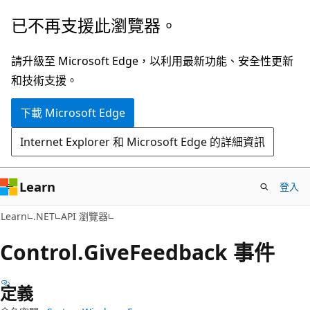
跳
跳
已不再支援此瀏覽器。
到
至
主
頁
請升級至 Microsoft Edge，以利用最新功能、安全性更新
要
面
和技術支援。
內
內
下載 Microsoft Edge
容
導
覽
Internet Explorer 和 Microsoft Edge 的詳細資訊
Learn
登入
C#
Learn
.NET
API 瀏覽器
Control.
Give
Feedback 事件
定義