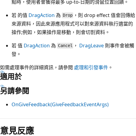
點時，使用者會獲得最多 up-to-日期的滑鼠位置回饋。
若 的值
DragAction
為
，則 drop effect 值會回傳給
Drop
來源資料，因此來源應用程式可以對來源資料執行適當的
操作;例如，如果操作是移動，則會切割資料。
若 值
DragAction
為
，
DragLeave
則事件會被觸
Cancel
發。
如需處理事件的詳細資訊，請參閱
處理和引發事件
。
適用於
另請參閱
OnGiveFeedback(GiveFeedbackEventArgs)
閱
讀
意見反應
模