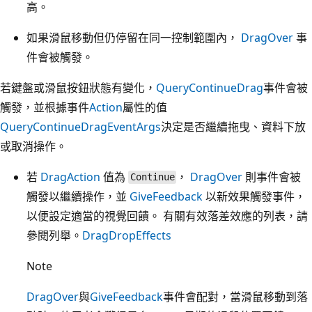
高。
如果滑鼠移動但仍停留在同一控制範圍內，
DragOver
事
件會被觸發。
若鍵盤或滑鼠按鈕狀態有變化，
QueryContinueDrag
事件會被
觸發，並根據事件
Action
屬性的值
QueryContinueDragEventArgs
決定是否繼續拖曳、資料下放
或取消操作。
若
DragAction
值為
，
DragOver
則事件會被
Continue
觸發以繼續操作，並
GiveFeedback
以新效果觸發事件，
以便設定適當的視覺回饋。 有關有效落差效應的列表，請
參閱列舉。
DragDropEffects
Note
DragOver
與
GiveFeedback
事件會配對，當滑鼠移動到落