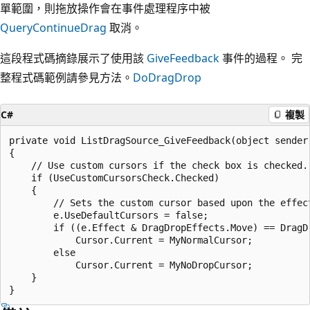
單範圍，則拖放操作會在事件處理程序中被
QueryContinueDrag
取消。
這段程式碼摘錄展示了使用該
GiveFeedback
事件的過程。 完
整程式碼範例請參見方法。
DoDragDrop
C#
複製
private void ListDragSource_GiveFeedback(object sender,
{

    // Use custom cursors if the check box is checked.

    if (UseCustomCursorsCheck.Checked)

    {

        // Sets the custom cursor based upon the effect
        e.UseDefaultCursors = false;

        if ((e.Effect & DragDropEffects.Move) == DragDr
            Cursor.Current = MyNormalCursor;

        else

            Cursor.Current = MyNoDropCursor;

    }
