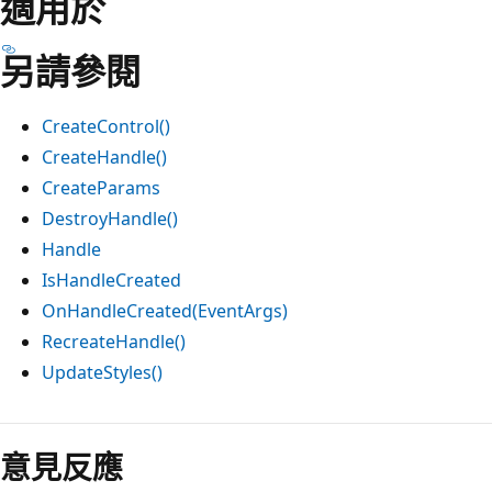
適用於
另請參閱
CreateControl()
CreateHandle()
CreateParams
DestroyHandle()
Handle
IsHandleCreated
OnHandleCreated(EventArgs)
RecreateHandle()
UpdateStyles()
意見反應