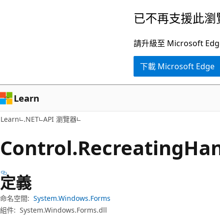
跳
跳
已不再支援此瀏
到
至
主
頁
請升級至 Microsof
要
面
下載 Microsoft Edge
內
內
容
導
覽
Learn
Learn
.NET
API 瀏覽器
Control.
Recreating
Ha
定義
命名空間:
System.Windows.Forms
組件:
System.Windows.Forms.dll