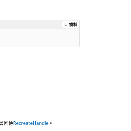
複製
會回傳
RecreateHandle
。