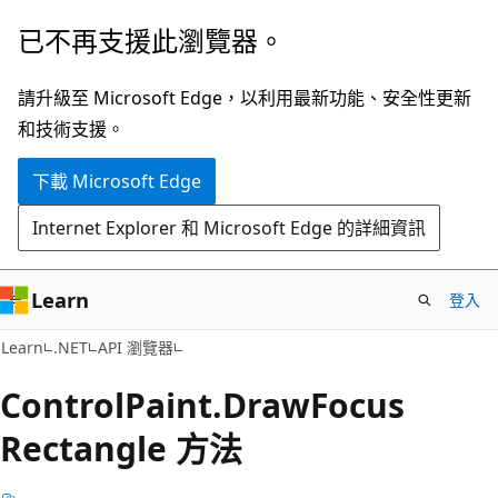
跳
跳
已不再支援此瀏覽器。
到
至
主
頁
請升級至 Microsoft Edge，以利用最新功能、安全性更新
要
面
和技術支援。
內
內
下載 Microsoft Edge
容
導
覽
Internet Explorer 和 Microsoft Edge 的詳細資訊
Learn
登入
C#
Learn
.NET
API 瀏覽器
Control
Paint.
Draw
Focus
Rectangle 方法