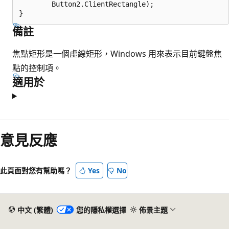
        Button2.ClientRectangle);

備註
焦點矩形是一個虛線矩形，Windows 用來表示目前鍵盤焦
點的控制項。
適用於
閱
讀
意見反應
模
式
此頁面對您有幫助嗎？
Yes
No
已
停
用
中文 (繁體)
您的隱私權選擇
佈景主題