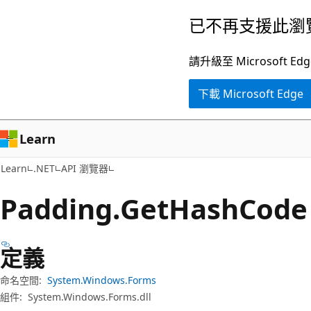
跳
跳
已不再支援此瀏
到
至
主
頁
請升級至 Microsof
要
面
下載 Microsoft Edge
內
內
容
導
覽
Learn
Learn
.NET
API 瀏覽器
Padding.
Get
Hash
Cod
定義
命名空間:
System.Windows.Forms
組件:
System.Windows.Forms.dll