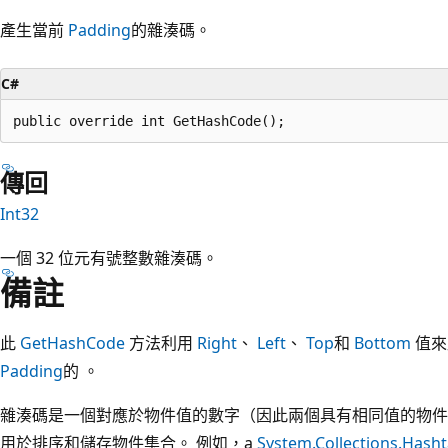
產生當前
Padding
的雜湊碼。
C#
public override int GetHashCode();
傳回
Int32
一個 32 位元有號整數雜湊碼。
備註
此
GetHashCode
方法利用
Right
、
Left
、
Top
和
Bottom
值來
Padding
的 。
雜湊碼是一個對應於物件值的數字（因此兩個具有相同值的物件
用於排序和儲存物件集合。 例如，a
System.Collections.Hasht