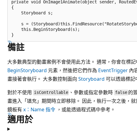
private void OnImage1Animate(object sender, RoutedEv
{

    Storyboard s;

    s = (Storyboard)this.FindResource("RotateStorybo
    this.BeginStoryboard(s);

備註
大多數典型的動畫案例不會使用此方法。 通常，你會在標
BeginStoryboard
元素，然後把它們作為
EventTrigger
內容
畫接著會執行。 大多數控制面向
Storyboard
可以透過標記
對於不使用
、參數或指定參數時
的
isControllable
false
畫進入「填充」期間時立即移除。 因此，執行一次之後，就
鏡板有
x：Name 指令
，或能透過程式碼中參考。
適用於