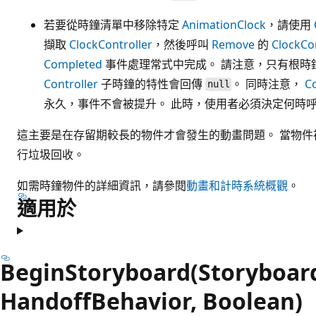
若要從時鐘清單中移除特定
AnimationClock
，請使用
擷取
ClockController
，然後呼叫
Remove
的
ClockCon
Completed
事件處理常式中完成。 請注意，只有根時
Controller
子時鐘的特性會回傳
。 同時注意，
C
null
永久，事件不會被提升。 此時，使用者必須決定何時
這主要是在存留期較長的物件才會發生的動畫問題。 當物
行垃圾回收。
如需時鐘物件的詳細資訊，請參閱
動畫和計時系統概觀
。
適用於
BeginStoryboard(Storyboar
HandoffBehavior, Boolean)