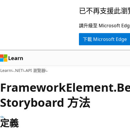
跳
跳
已不再支援此瀏
到
至
主
頁
請升級至 Microsof
要
面
下載 Microsoft Edge
內
內
容
導
覽
Learn
Learn
.NET
API 瀏覽器
Framework
Element.
Be
Storyboard 方法
定義