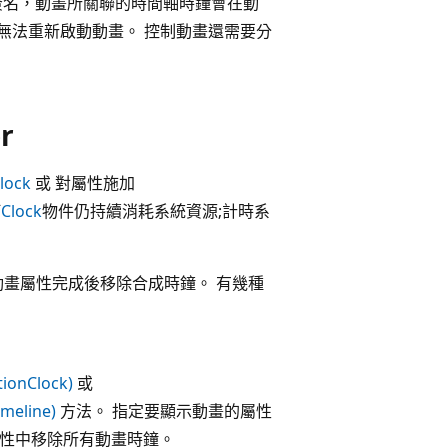
簽名，動畫所關聯的時間軸時鐘會在動
無法重新啟動動畫。 控制動畫還需要分
r
lock
或 對屬性施加
何
Clock
物件仍持續消耗系統資源;計時系
畫屬性完成後移除合成時鐘。 有幾種
ionClock)
或
meline)
方法。 指定要顯示動畫的屬性
屬性中移除所有動畫時鐘。