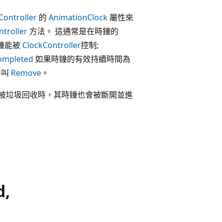
Controller
的
AnimationClock
屬性來
troller
方法。 這通常是在時鐘的
鐘能被
ClockController
控制;
ompleted
如果時鐘的有效持續時間為
呼叫
Remove
。
件被垃圾回收時，其時鐘也會被斷開並進
d,