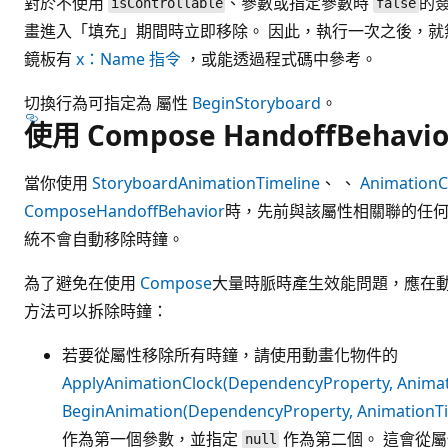
對於不使用
、參數或指定參數時
的
isControllable
false
畫進入「填充」期間時立即移除。 因此，執行一次之後，就
鏡板有
x：Name 指令
，或能透過程式碼中參考。
切換行為可指定為 屬性
BeginStoryboard
。
使用 Compose HandoffBehavio
當你使用
Storyboard
AnimationTimeline
、 、
AnimationC
Compose
HandoffBehavior
時，先前與該屬性相關聯的任
統不會自動移除時鐘。
為了避免在使用
Compose
大量時脈時產生效能問題，應在動
方法可以拆除時鐘：
若要從屬性移除所有時鐘，請使用動畫化物件的
ApplyAnimationClock(DependencyProperty, Animat
BeginAnimation(DependencyProperty, AnimationTi
作為第一個參數，並指定
作為第二個。 這會從
null