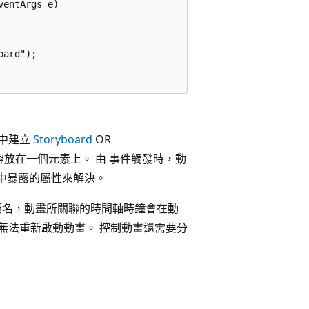
entArgs e)

ard");

記中建立
Storyboard
OR
放在一個元素上。 由 事件觸發時，動
中暴露的屬性來解決。
簽名，動畫所關聯的時間軸時鐘會在動
無法重新啟動動畫。 控制動畫還需要分